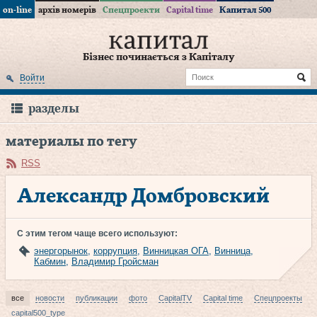
on-line
архів номерів
Спецпроекти
Capital time
Капитал 500
Бізнес починається з Капіталу
Войти
разделы
материалы по тегу
RSS
Александр Домбровский
С этим тегом чаще всего используют:
энергорынок
,
коррупция
,
Винницкая ОГА
,
Винница
,
Кабмин
,
Владимир Гройсман
все
новости
публикации
фото
CapitalTV
Capital time
Спецпроекты
capital500_type