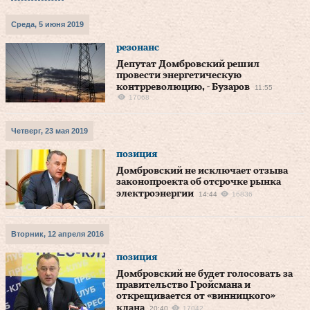
Среда, 5 июня 2019
резонанс
Депутат Домбровский решил
провести энергетическую
контрреволюцию, - Бузаров
11:55
17068
Четверг, 23 мая 2019
позиция
Домбровский не исключает отзыва
законопроекта об отсрочке рынка
электроэнергии
14:44
16836
Вторник, 12 апреля 2016
позиция
Домбровский не будет голосовать за
правительство Гройсмана и
открещивается от «винницкого»
клана
20:40
17042