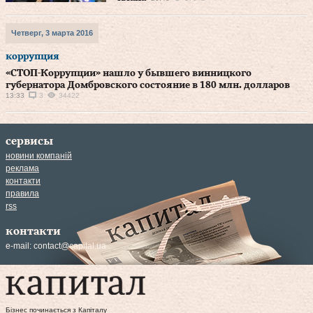
Четверг, 3 марта 2016
коррупция
«СТОП-Коррупции» нашло у бывшего винницкого
губернатора Домбровского состояние в 180 млн. долларов
13:33
3
34422
сервисы
новини компаній
реклама
контакти
правила
rss
контакти
e-mail:
contact@capital.ua
Бізнес починається з Капіталу