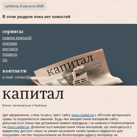
суббота, 8 августа 2026
В этом разделе пока нет новостей
сервисы
новини компаній
реклама
контакти
правила
rss
контакти
e-mail:
contact@capital.ua
Бізнес починається з Капіталу
Ідеї оформлення, стиль та весь зміст сайту
www.capital.ua
є об'єктом авторського
права та охороняються законом. Будь-яке використання матеріалів сайту
допускається тільки при дотриманні правил передруку і за наявності гіперпосилання
на
www.capital.ua
. Дозволяється використання тільки матеріалів, що знаходяться у
відкритому доступі і лише за умови посилання та/або прямого відкритого для
пошукових систем гіперпосилання на безпосередню адресу матеріалу на