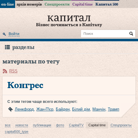
on-line
архів номерів
Спецпроекти
Capital time
Капитал 500
Бізнес починається з Капіталу
Войти
разделы
материалы по тегу
RSS
Конгрес
С этим тегом чаще всего используют:
Ленкфорд
,
Жан-П'єр
,
Байден
,
Білий дім
,
Манчін
,
Трамп
все
новости
публикации
фото
CapitalTV
Capital time
Спецпроекты
capital500_type