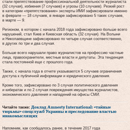
стали препятствование профессиональной деятельности журналиста
(32 случая), избиения (7 случаев) и угрозы (10 случаев). Резкий рост
в категории «препятствование» эксперты ИМИ зафиксировали именно
в феврале — 18 случаев, в январе зафиксировано 5 таких случаев,
в марте — 9.
Регионом, в котором с начала 2018 года зафиксировано больше всего
нарушений, стал Киев и Киевская область (32 случая). На Волыни
и Николаевщине зафиксировано по четыре случая соответственно,
в других по три и два случая.
Больше всего нарушали право журналистов на профессию частные
лица, правоохранители, местные власти и депутаты. Эта тенденция
стала постоянной еще с прошлого года.
Также, с начала года в отчете указываются 5 случаев ограничения
доступа к публичной информации и юридического давления.
Кроме того, зафиксировано по 3 случая политического давления
и кибератак и по 2 случая повреждения имущества журналистов,
экономического давления и нападений на офисы СМИ.
Читайте также:
Доклад Amnesty International: «тайные
тюрьмы» спецслужб Украины и преследование властью
инакомыслящих
Напомним, как сообщалось ранее, в течение 2017 года