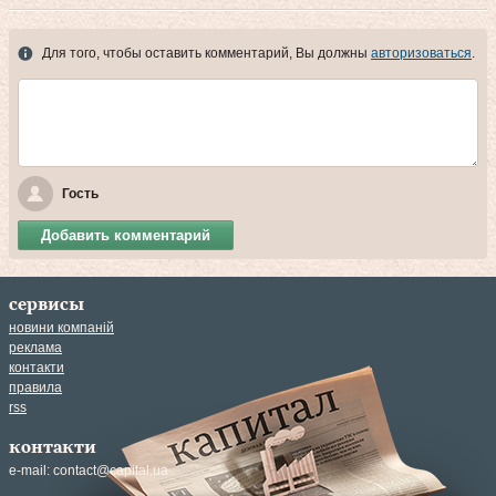
Для того, чтобы оставить комментарий, Вы должны
авторизоваться
.
Гость
Добавить комментарий
сервисы
новини компаній
реклама
контакти
правила
rss
контакти
e-mail:
contact@capital.ua