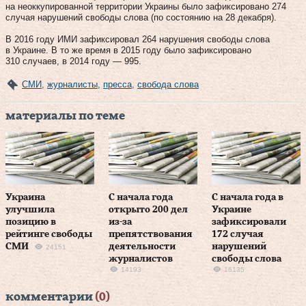
на неоккупированной территории Украины было зафиксировано 274
случая нарушений свободы слова (по состоянию на 28 декабря).
В 2016 году ИМИ зафиксировал 264 нарушения свободы слова
в Украине. В то же время в 2015 году было зафиксировано
310 случаев, в 2014 году — 995.
СМИ
,
журналисты
,
пресса
,
свобода слова
материалы по теме
Украина
С начала года
С начала года в
улучшила
открыто 200 дел
Украине
позицию в
из-за
зафиксировали
рейтинге свободы
препятствования
172 случая
СМИ
деятельности
нарушений
24151
журналистов
свободы слова
14193
16135
комментарии
(0)