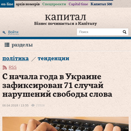
on-line
архів номерів
Спецпроекти
Capital time
Капитал 500
Бізнес починається з Капіталу
Войти
разделы
політика
тенденции
RSS
С начала года в Украине
зафиксирован 71 случай
нарушений свободы слова
06.04.2018 / 13:55
23526