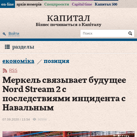
on-line
архів номерів
Спецпроекти
Capital time
Капитал 500
Бізнес починається з Капіталу
Войти
разделы
економіка
позиция
RSS
Меркель связывает будущее
Nord Stream 2 с
последствиями инцидента с
Навальным
07.09.2020 / 13:54
30506