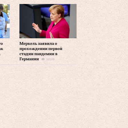
то
Меркель заявила о
ак
прохождении первой
а
стадии пандемии в
Германии
30508