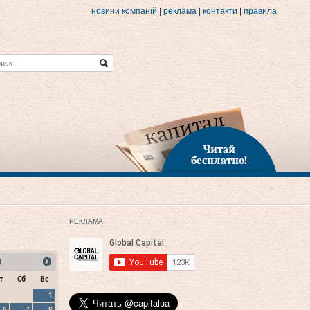
новини компаній
|
реклама
|
контакти
|
правила
Читай
бесплатно!
РЕКЛАМА
0
т
Сб
Вс
1
6
7
8