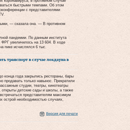
х коронавируса, в противном случае
иваться быстрыми темпами. Об этом
еоконференции с представителями
TV.
ными, — сказала она. — В противном
олной пандемии. По данным института
в ФРГ увеличилось на 13 604. В ходе
на пике исчислялся 6 тыс.
ь транспорт в случае локдауна в
до конца года закрылись рестораны, бары
но продавать только навынос. Прекратили
массажные студии, театры, кинотеатры
, открыты детские сады и школы, а также
 встречаться представителям максимум
ых острой необходимостью случаях,
Версия для печати