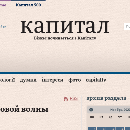
time
Капитал 500
ойти
Бізнес починається з Капіталу
ології
думки
інтереси
фото
capitaltv
архив раздела
RSS
новой волны
Ноябрь
202
Пн
Вт
Ср
Чт
П
2
3
4
5