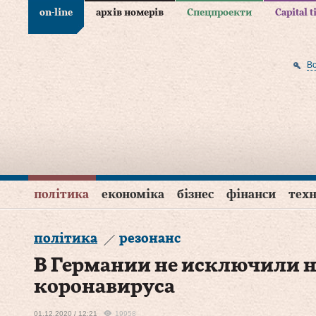
on-line
архів номерів
Спецпроекти
Capital 
В
політика
економіка
бізнес
фінанси
техн
політика
резонанс
В Германии не исключили 
коронавируса
01.12.2020 / 12:21
19958