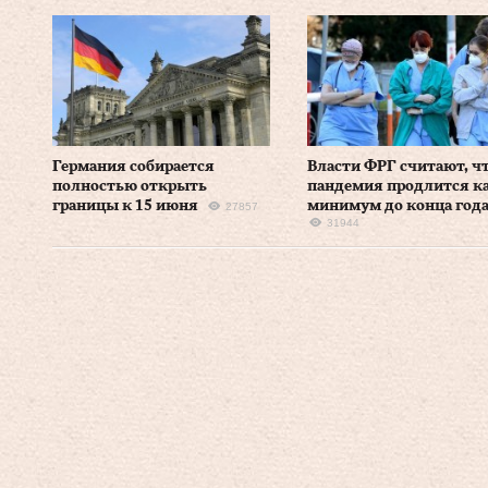
Германия собирается
Власти ФРГ считают, ч
полностью открыть
пандемия продлится к
границы к 15 июня
минимум до конца год
27857
31944