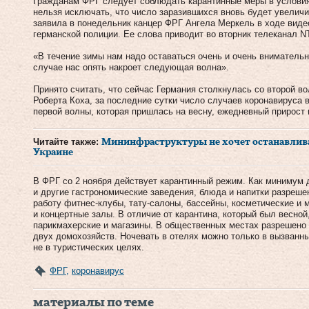
Гражданам ФРГ следует соблюдать карантинные меры в условия
нельзя исключать, что число заразившихся вновь будет увелич
заявила в понедельник канцер ФРГ Ангела Меркель в ходе вид
германской полиции. Ее слова приводит во вторник телеканал N
«В течение зимы нам надо оставаться очень и очень вниматель
случае нас опять накроет следующая волна».
Принято считать, что сейчас Германия столкнулась со второй в
Роберта Коха, за последние сутки число случаев коронавируса 
первой волны, которая пришлась на весну, ежедневный прирост 
Читайте также:
Мининфраструктуры не хочет останавливат
Украине
В ФРГ со 2 ноября действует карантинный режим. Как минимум 
и другие гастрономические заведения, блюда и напитки разреше
работу фитнес-клубы, тату-салоны, бассейны, косметические и 
и концертные залы. В отличие от карантина, который был весной
парикмахерские и магазины. В общественных местах разрешено
двух домохозяйств. Ночевать в отелях можно только в вызванн
не в туристических целях.
ФРГ
,
коронавирус
материалы по теме