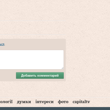
ься
.
Добавить комментарий
ології
думки
інтереси
фото
capitaltv