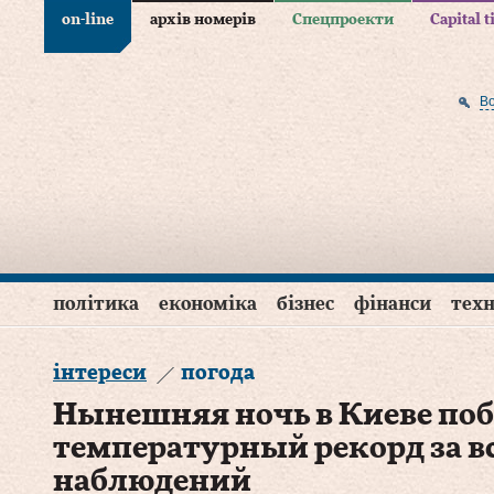
on-line
архів номерів
Спецпроекти
Capital 
В
політика
економіка
бізнес
фінанси
техн
інтереси
погода
Нынешняя ночь в Киеве по
температурный рекорд за в
наблюдений