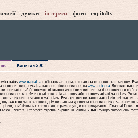
ології
думки
інтереси
фото
capitaltv
time
Капитал 500
 зміст сайту
www.capital.ua
є об'єктом авторського права та охороняються законом. Буд
анні правил передруку і за наявності гіперпосилання на
www.capital.ua
. Дозволяється ви
мови посилання та/або прямого відкритого для пошукових систем гіперпосилання на без
гіперпосилання має бути розміщене в підзаголовку або першому абзаці матеріалу. Розм
ексту використовуваного матеріалу. Будь-яке використання матеріалів, які знаходять
допускається лише за попереднім письмовим дозволом правовласника. Категорично за
еріалів, опублікованих з позначкою в рамках угоди про синдикацію з Financial Times Lim
Presse, Reuters, Інтерфакс-Україна, Українські новини, УНІАН суворо заборонено. Мат
23