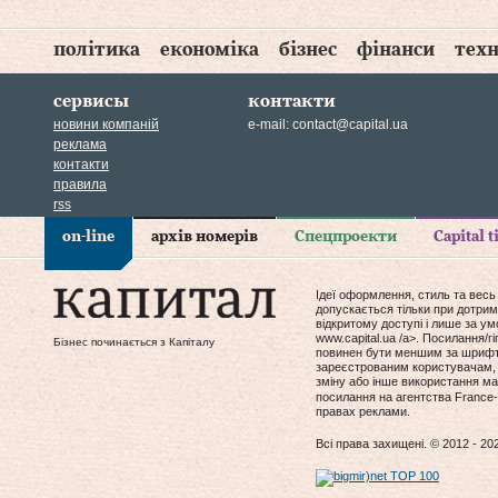
політика
економіка
бізнес
фінанси
техн
сервисы
контакти
новини компаній
e-mail:
contact@capital.ua
реклама
контакти
правила
rss
on-line
архів номерів
Спецпроекти
Capital 
Ідеї оформлення, стиль та весь
допускається тільки при дотрим
відкритому доступі і лише за у
www.capital.ua /a>. Посилання/
Бізнес починається з Капіталу
повинен бути меншим за шрифт т
зареєстрованим користувачам, 
зміну або інше використання мат
посилання на агентства France-
правах реклами.
Всі права захищені. © 2012 - 20