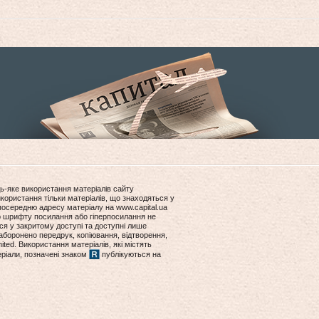
ь-яке використання матеріалів сайту
користання тільки матеріалів, що знаходяться у
посередню адресу матеріалу на www.capital.ua
ір шрифту посилання або гіперпосилання не
ся у закритому доступі та доступні лише
боронено передрук, копіювання, відтворення,
ited. Використання матеріалів, які містять
еріали, позначені знаком
публікуються на