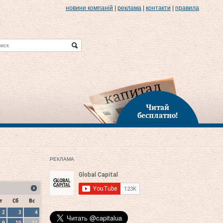
новини компаній
|
реклама
|
контакти
|
правила
Читай
бесплатно!
РЕКЛАМА
т
Сб
Вс
2
3
4
9
10
11