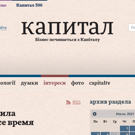
time
Капитал 500
ойти
Бізнес починається з Капіталу
ології
думки
інтереси
фото
capitaltv
архив раздела
RSS
била
Июль
2021
се время
Пн
Вт
Ср
Чт
П
1
5
6
7
8