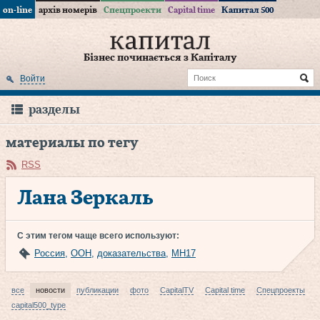
on-line
архів номерів
Спецпроекти
Capital time
Капитал 500
Бізнес починається з Капіталу
Войти
разделы
материалы по тегу
RSS
Лана Зеркаль
С этим тегом чаще всего используют:
Россия
,
ООН
,
доказательства
,
МН17
все
новости
публикации
фото
CapitalTV
Capital time
Спецпроекты
capital500_type