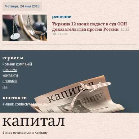
Четверг, 24 мая 2018
решение
Украина 12 июня подаст в суд ООН
доказательства против России
19:33
24960
сервисы
новини компаній
реклама
контакти
правила
rss
контакти
e-mail:
contact@capital.ua
Бізнес починається з Капіталу