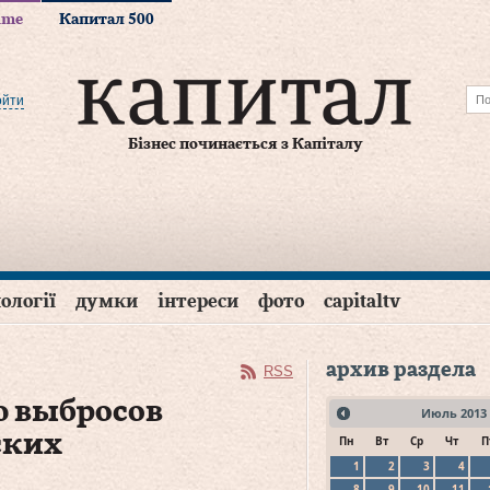
time
Капитал 500
ойти
Бізнес починається з Капіталу
ології
думки
інтереси
фото
capitaltv
архив раздела
RSS
ю выбросов
Июль
2013
ских
Пн
Вт
Ср
Чт
П
1
2
3
4
8
9
10
11