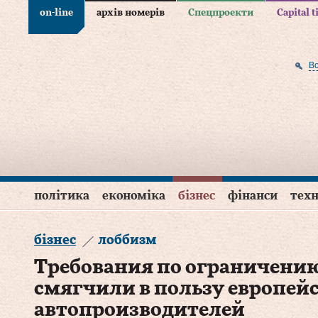
on-line
архів номерів
Спецпроекти
Capital 
В
політика
економіка
бізнес
фінанси
техн
бізнес
лоббизм
Требования по ограничени
смягчили в пользу европей
автопроизводителей