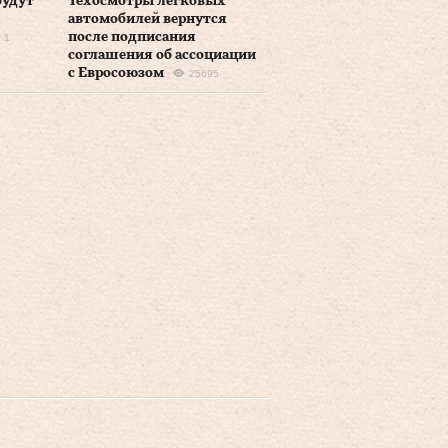
будут
Техосмотры легковых
автомобилей вернутся
после подписания
1
соглашения об ассоциации
с Евросоюзом
25695