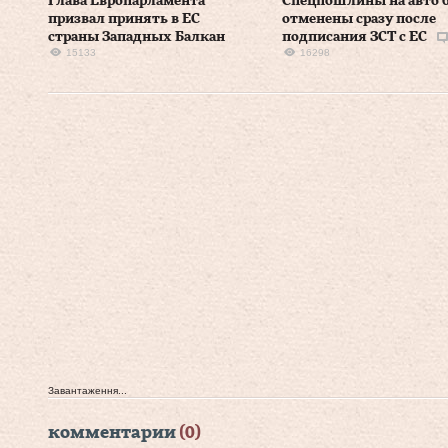
Глава Европарламента
Спецпошлины на авто 
призвал принять в ЕС
отменены сразу после
страны Западных Балкан
подписания ЗСТ с ЕС
15133
16298
Завантаження...
комментарии
(0)