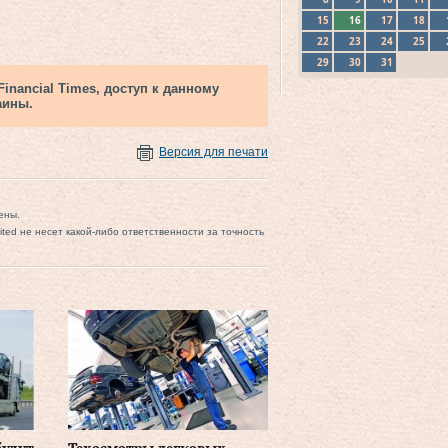
15
16
17
18
22
23
24
25
29
30
31
nancial Times, доступ к данному
аины.
Версия для печати
ены.
mited не несет какой-либо ответственности за точность