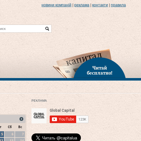
новини компаній
|
реклама
|
контакти
|
правила
Читай
бесплатно!
РЕКЛАМА
т
Сб
Вс
5
6
7
12
13
14