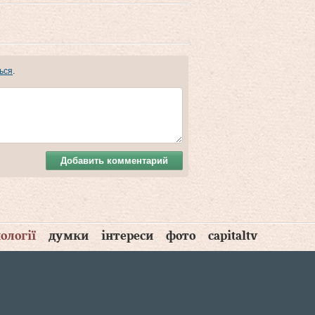
ься
.
Добавить комментарий
ології
думки
інтереси
фото
capitaltv