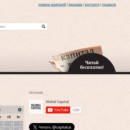
новини компаній
|
реклама
|
контакти
|
правила
Читай
бесплатно!
РЕКЛАМА
4
т
Сб
Вс
3
4
5
10
11
12