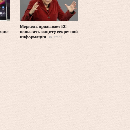
Меркель призывает ЕС
hone
повысить защиту секретной
информации
27053