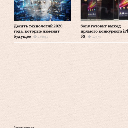
Десять технологий 2020
Sony готовит выход
года, которые изменят
прямого конкурента iP
будущее
5S
146652
13474
Завантаження...