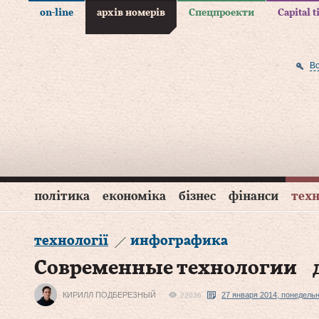
on-line
архів номерів
Спецпроекти
Capital 
В
політика
економіка
бізнес
фінанси
техн
технології
инфографика
Современные технологии 
КИРИЛЛ ПОДБЕРЕЗНЫЙ
27 января 2014, понедельн
22036