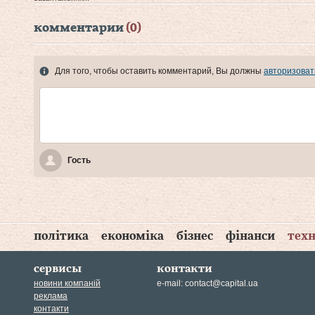
комментарии
(0)
Для того, чтобы оставить комментарий, Вы должны
авторизоват
Гость
політика
економіка
бізнес
фінанси
техн
сервисы
контакти
новини компаній
e-mail:
contact@capital.ua
реклама
контакти