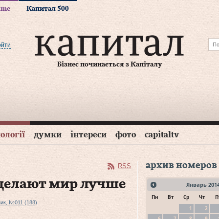
time
Капитал 500
ойти
Бізнес починається з Капіталу
ології
думки
інтереси
фото
capitaltv
архив номеров
RSS
делают мир лучше
Январь
201
Пн
Вт
Ср
Чт
П
ик, №011 (188)
1
2
6
7
8
9