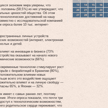
13
14
15
16
щихся экономик мира уверены, что
оловины (58,5 %) из них утверждают, что
20
21
22
23
альных ценностей общества. Об этом
27
28
29
30
технологических достижений на нашу
совместно с исследовательской компанией
 опроса более 10 тыс. интернет-
пространенных личных устройств
ских возможностей (интернет, электронная
ослых и детей.
влияет на инновации в бизнесе (73 %
устройства оказывают на начало нового
номические возможности (66 %).
 современные технологии стимулируют рост
орьбе с безработицей в Бразилии (80 %),
 положительном влиянии новых
ольше всего это воздействие ощущают
ложительно влияют и на личную свободу —
ласны 65 %, в Японии — 32 %.
к имеет с самых ранних лет, поэтому
ие. Итоги опроса показали, что почти три
 доступ к технологическим возможностям,
сего родительское сердце переживает, что