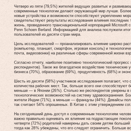
Четверо из пяти (79,5 %) жителей ведущих развитых и развиваю
современные технологии делают окружающий мир лучше. Более п
новые устройства и возможности способствуют укреплению мор
свидетельствуют результаты исследования влияния последних 
жизнь, проведенного транснациональной корпорацией Microsoft 
Penn Schoen Berland. Информацией для анализа послужили итоги
пользователей из десяти стран мира.
Цель исследователей — проанализировать влияние широко рас
(компьютер, планшет, смартфон, игровая консоль) и технологиче
почта, видеозвонки) на различные сферы современной жизни взр
Согласно отчету, наиболее позитивно технологический прогресс 
респондентов). Такое же благодатное воздействие технические 
бизнеса (70 %), образование (69 %), продуктивность (68 %) и эко
Шесть из десяти (58 %) участников исследования полагают, что
количества рабочих мест. Так, больше всего они способствуют б
меньше — в Японии (26 %). Столько же респондентов уверены в
технологических возможностей на систему здравоохранения. Б
жители Индии (71 %), а меньше — французы (44 %). Девайсы по
так считают 54 % опрошенных. В Китае с этим утверждением сог
На сегодняшний день доступ к современным технологиям челове
важно правильно оценивать их влияние на подрастающее поколен
четверти (72 %) родителей намерены дать своим детям больший
тогда как 28 % убеждены, что его следует ограничить. Больше в