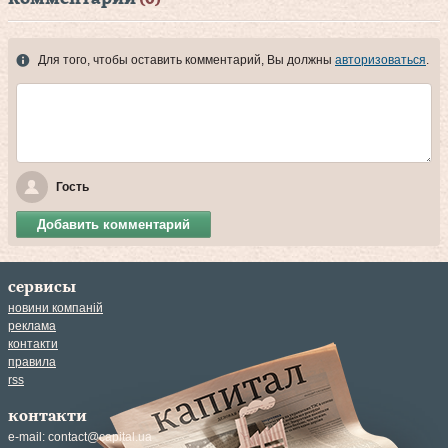
Для того, чтобы оставить комментарий, Вы должны
авторизоваться
.
Гость
Добавить комментарий
сервисы
новини компаній
реклама
контакти
правила
rss
контакти
e-mail:
contact@capital.ua