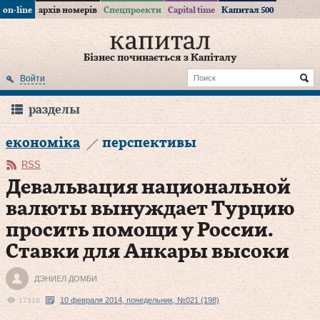
on-line
архів номерів
Спецпроекти
Capital time
Капитал 500
Бізнес починається з Капіталу
Войти
разделы
економіка
перспективы
RSS
Девальвация национальной
валюты вынуждает Турцию
просить помощи у России.
Ставки для Анкары высоки
ДЭНИЕЛ ДОМБИ
10 февраля 2014, понедельник, №021 (198)
17310