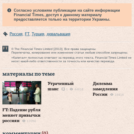
Согласно условиям публикации на сайте информации
Financial Times, доступ к данному материалу
предоставляется только на территории Украины.
Россия
,
FT
,
Турция
,
девальвация
© The Financial Times Limited [2013]. Все права защищены.
Перепечатка, копирование или изменение статьи любым способом запрещены.
«Капитал» полностью отвечает за перевод этого текста, Financial Times Limited не
несет какой-либо ответственности за точность или качество перевода.
материалы по теме
Утраченный
Дилемма
шанс
замедления
1
44618
России
19416
FT: Падение рубля
меняет привычки
россиян
17054
комментарии
(0)