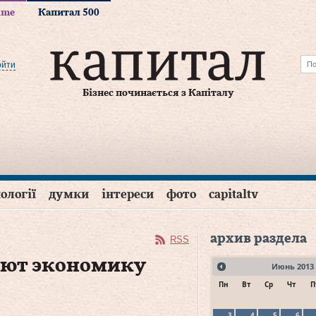
time
Капитал 500
ойти
Бізнес починається з Капіталу
ології
думки
інтереси
фото
capitaltv
архив раздела
RSS
ают экономику
Июнь
2013
Пн
Вт
Ср
Чт
П
3
4
5
6