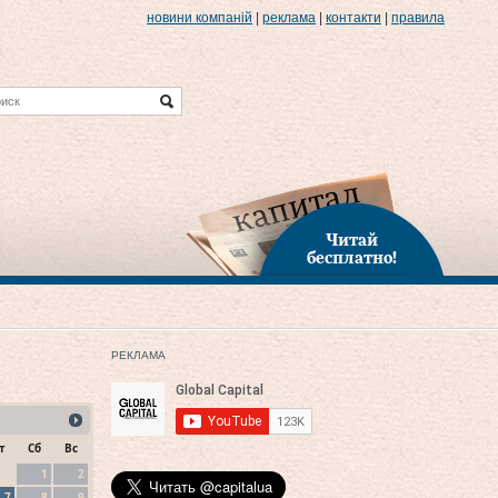
новини компаній
|
реклама
|
контакти
|
правила
Читай
бесплатно!
РЕКЛАМА
т
Сб
Вс
1
2
7
8
9