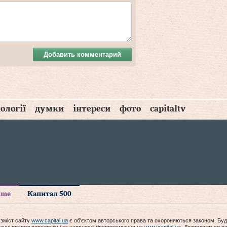
Добавить комментарий
ології
думки
інтереси
фото
capitaltv
time
Капитал 500
 зміст сайту
www.capital.ua
є об'єктом авторського права та охороняються законом. Буд
анні правил передруку і за наявності гіперпосилання на
www.capital.ua
. Дозволяється ви