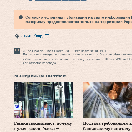
Согласно условиям публикации на сайте информации Fi
материалу предоставляется только на территории Укр
банки
,
Кипр
,
FT
© The Financial Times Limited [2013]. Все права защищены.
Перепечатка, копирование или изменение статьи любым способом запрещ
«Капитал» полностью отвечает за перевод этого текста, Financial Times Li
или качество перевода.
материалы по теме
Рынки показывают, почему
Похвала требованиям к
нужен закон Гласса —
банковскому капиталу