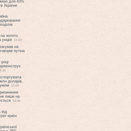
емою для 43%
в України
абна
подарювання
озділів
 на золото
а унцію
17:02
еагував на
оворів путіна
 році
 демонструє
5:34
експортувала
млн доларів,
мумом
15:05
припинення
 не лише на
ується
14:06
 від
рат країн
країнської
ією у 25%