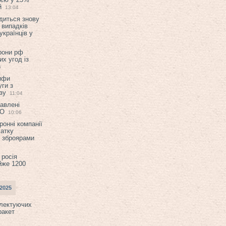
й
13:04
диться знову
 випадків
українців у
орони рф
их угод із
6
ифи
ги з
зу
11:04
авлені
ТО
10:06
ронні компанії
атку
и зброярами
 росія
йже 1200
2025
плектуючих
ракет