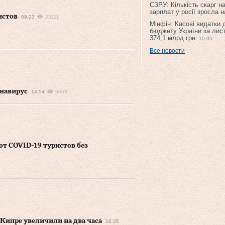
СЗРУ: Кількість скарг н
зарплат у росії зросла 
истов
09:23
23111
Мінфін: Касові видатки
бюджету України за лис
374,1 млрд грн
10:05
Все новости
онавирус
14:54
9058
т COVID-19 туристов без
 Кипре увеличили на два часа
16:35