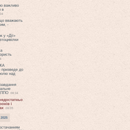
но важливо
и в
:04
 що вважають
им, -
к у «Дії»
втоцивілки
ла
користь
4
ЕКА
е призведе до
ролю над
 завдання
еальне
в ППО
09:34
 недостатньо
онів і
ах
09:05
 2025
постачанням