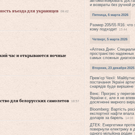
автоматизировать доста
и возвраты без ручной 
ность въезда для украинцев
09:42
Пятница, 6 марта 2026
Размер 205/55 R16: что 
кому подходит
15:44
Четверг, 5 марта 2026
«Аптека Дня»: Специал
пространство надежных
кий час и открываются ночные
самых сложных диагноз
Вторник, 23 декабря 2025
Прем’єр Чехії: Майбутнє 
постачання Україні арти
снарядів буде вирішене у
Венс: Прогрес у перего
України є, але я не впев
ство для белорусских самолетов
18:57
досягненні мирного вир
Bloomberg: Вартість рос
експортної нафти впала
доларів за барель
14:06
ДТЕК: Енергетики протя
повернули електрику в 
одного мільйона родин