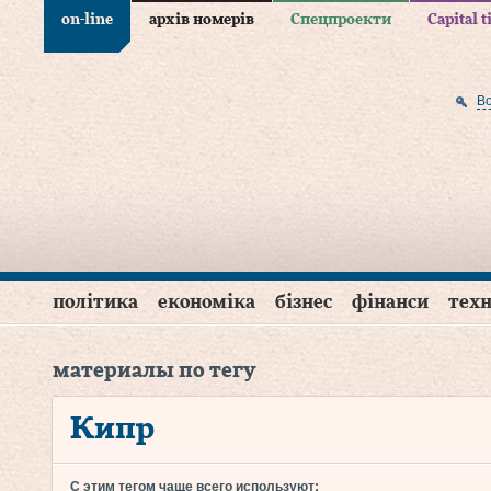
on-line
архів номерів
Спецпроекти
Capital 
В
політика
економіка
бізнес
фінанси
техн
материалы по тегу
Кипр
С этим тегом чаще всего используют: