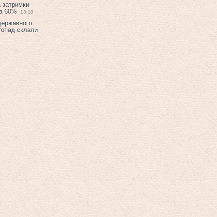
а затримки
на 60%
13:10
 державного
топад склали