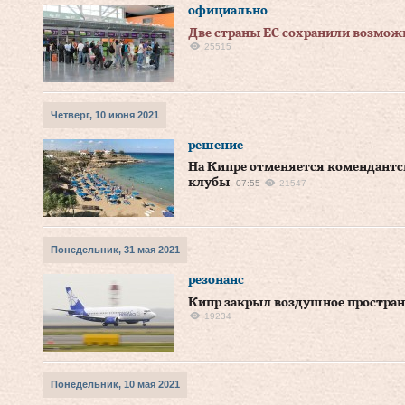
официально
Две страны ЕС сохранили возмож
25515
Четверг, 10 июня 2021
решение
На Кипре отменяется комендантс
клубы
07:55
21547
Понедельник, 31 мая 2021
резонанс
Кипр закрыл воздушное простран
19234
Понедельник, 10 мая 2021