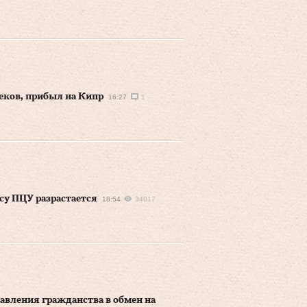
реков, прибыл на Кипр
16:27
1
су ПЦУ разрастается
18:54
34017
авления гражданства в обмен на