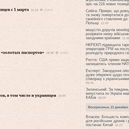
зріс на 216 нових позиці
нцев с 1 марта
11:16
20624
Сибіга: Прикро, що дово
та знову повертатися до
ганебного ставлення до 
Польщі
12:05
мішустін доручів міноб
розірвати низку військов
західними країнами
11:3
НКРЕКП підвищила тар
операторів ГРМ на послу
 «золотых паспортов»
розподілу природного га
18:36
30991
Рютте: США прямо зацік
залишатись членом НА
Експерт: Закордонні обо
дуже обережні щодо поч
співпраці з українським
09:34
Зеленський: За тиждень
випустила по Україні ма
в, в том числе и украинцев
18:55
КАБів
09:05
Воскресенье, 21 декабря 
Власюк: Більшість ком
для російських дронів і 
постачає Китай
16:15