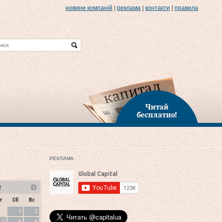
новини компаній
|
реклама
|
контакти
|
правила
Читай
бесплатно!
РЕКЛАМА
2
т
Сб
Вс
1
2
7
8
9