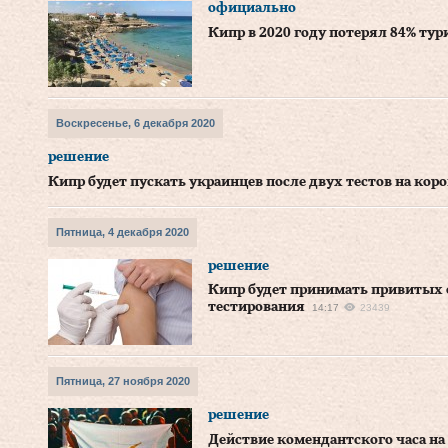
официально
Кипр в 2020 году потерял 84% тур
Воскресенье, 6 декабря 2020
решение
Кипр будет пускать украинцев после двух тестов на кор
Пятница, 4 декабря 2020
решение
Кипр будет принимать привитых о
тестирования
14:17
23439
Пятница, 27 ноября 2020
решение
Действие комендантского часа на