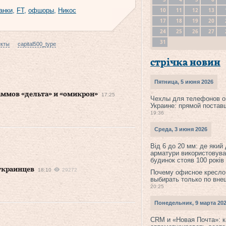
10
11
12
13
анки
,
FT
,
офшоры
,
Никос
17
18
19
20
24
25
26
27
31
екты
capital500_type
стрічка новин
Пятница, 5 июня 2026
ммов «дельта» и «омикрон»
17:25
Чехлы для телефонов о
Украине: прямой постав
19:36
Среда, 3 июня 2026
Від 6 до 20 мм: де який
арматури використовува
будинок стояв 100 років
украинцев
18:10
29272
Почему офисное кресло
выбирать только по вне
20:25
Понедельник, 9 марта 20
CRM и «Новая Почта»: к