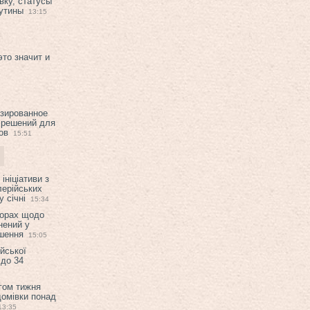
вку, статусы
рутины
13:15
это значит и
изированное
 решений для
ов
15:51
ініціативи з
лерійських
 січні
15:34
ворах щодо
нений у
ішення
15:05
ійської
 до 34
гом тижня
домівки понад
13:35