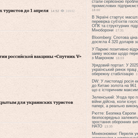
стали серйозною пробл
промислових підприємст
18:00
х туристов до 1 апреля
14:52
19932
В Україні стартує масшт
перевірка суб’єктів гос
ОПК та структурних підр
Міноборони
17:31
Bloomberg: Спотова ціна
досягла 4 320 доларів з
У Парижі позитивно відр
заяву москви щодо перег
ртии российской вакцины «Спутник V»
з Макроном
16:03
Урядовий портал: У 2025
український ринок праці
обережну стабілізацію
1
DW: У листопаді росія 
до Китаю золота на 961 
що є історичним макси
Зеленський: Угода про 
війни дійсна, коли існує
акрытым для украинских туристов
папері, а реально викон
Рютте: Безпека Європи
безпосередньо залежить
зростання оборонних вит
НАТО
13:35
Мінекономіки: Перелік у
агротехніки з компенсац