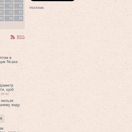
14
15
16
РЕКЛАМА
21
22
23
28
29
30
RSS
птом в
щик Ncase
 діаметр
ти, щоб
20:42
 нельзя
шнему виду
26
ак