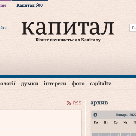
time
Капитал 500
ойти
Бізнес починається з Капіталу
ології
думки
інтереси
фото
capitaltv
архив
RSS
Январь
202
Пн
Вт
Ср
Чт
П
3
4
5
6