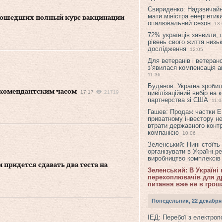
Свириденко: Надзвичай
мати міністра енергетик
прошедших полный курс вакцинации
опалювальний сезон
13
72% українців заявили,
рівень свого життя низьк
дослідження
12:05
Для ветеранів і ветерано
з’явилася компенсація а
11:36
Буданов: Україна зроби
 комендантским часом
17:17
21719
цивілізаційний вибір на 
партнерства зі США
11:0
Гашев: Продаж частки 
приватному інвестору н
втрати державного конт
компанією
10:06
Зеленський: Нині стоїть
організувати в Україні р
виробництво комплексі
придется сдавать два теста на
Зеленський: В Україні
перехоплювачів для др
питання вже не в грош
Понедельник, 22 декабря
ІЕД: Перебої з електро