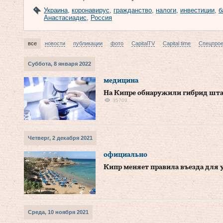
Украина
,
коронавирус
,
гражданство
,
налоги
,
инвестиции
,
б
Анастасиадис
,
Россия
все
новости
публикации
фото
CapitalTV
Capital time
Спецпро
Суббота, 8 января 2022
медицина
На Кипре обнаружили гибрид шта
35709
Четверг, 2 декабря 2021
официально
Кипр меняет правила въезда для 
Среда, 10 ноября 2021