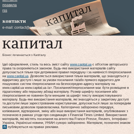
правила
rss
контакти
e-mail:
contact@capital.ua
Бізнес починається з Капіталу
Ідеї оформлення, стиль та весь зміст сайту
www.capital.ua
є об'єктом авторського
права та охороняються законом. Будь-яке використання матеріалів сайту
допускається тільки при дотриманні правил передруку і за наявності гіперпосилання
на
www.capital.ua
. Дозволяється використання тільки матеріалів, що знаходяться у
відкритому доступі і лише за умови посилання та/або прямого відкритого для
пошукових систем гіперпосилання на безпосередню адресу матеріалу на
www.capital.ua www.capital.ua /a>. Посилання/гіперпосилання має бути розміщене в
підзаголовку або першому абзаці матеріалу. Розмір шрифту посилання або
гіперпосилання не повинен бути меншим за шрифт тексту використовуваного
матеріалу. Будь-яке використання матеріалів, які знаходяться у закритому доступі
та доступні лише зареєстрованим користувачам, допускається лише за попереднім
письмовим дозволом правовласника. Категорично заборонено передрук,
копіювання, відтворення, зміну або інше використання матеріалів, опублікованих з
позначкою в рамках угоди про синдикацію з Financial Times Limited. Використання
матеріалів, які містять посилання на агентства France-Presse, Reuters, Інтерфакс-
Україна, Українські новини, УНІАН суворо заборонено. Матеріали, позначені знаком
публікуються на правах реклами.