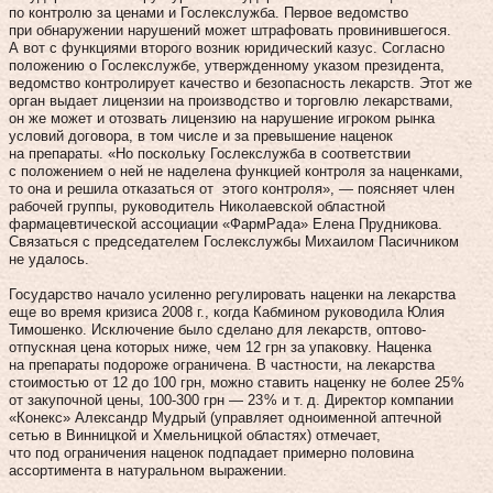
по контролю за ценами и Гослекслужба. Первое ведомство
при обнаружении нарушений может штрафовать провинившегося.
А вот с функциями второго возник юридический казус. Согласно
положению о Гослекслужбе, утвержденному указом президента,
ведомство контролирует качество и безопасность лекарств. Этот же
орган выдает лицензии на производство и торговлю лекарствами,
он же может и отозвать лицензию на нарушение игроком рынка
условий договора, в том числе и за превышение наценок
на препараты. «Но поскольку Гослекслужба в соответствии
с положением о ней не наделена функцией контроля за наценками,
то она и решила отказаться от этого контроля», — поясняет член
рабочей группы, руководитель Николаевской областной
фармацевтической ассоциации «ФармРада» Елена Прудникова.
Связаться с председателем Гослекслужбы Михаилом Пасичником
не удалось.
Государство начало усиленно ре­гулировать наценки на лекарства
еще во время кризиса 2008 г., когда Кабмином руководила Юлия
Тимошенко. Исключение было сделано для лекарств, оптово-
отпускная цена которых ниже, чем 12 грн за упаковку. Наценка
на препараты подороже ограничена. В частности, на лекарства
стоимостью от 12 до 100 грн, можно ставить наценку не более 25 %
от закупочной цены, 100‑300 грн — 23 % и т. д. Директор компании
«Конекс» Александр Мудрый (управляет одноименной аптечной
сетью в Винницкой и Хмельницкой областях) отмечает,
что под ограничения наценок подпадает примерно половина
ассортимента в натуральном выражении.