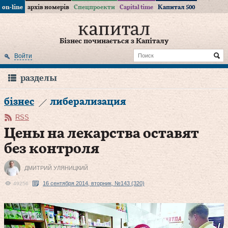
on-line
архів номерів
Спецпроекти
Capital time
Капитал 500
Бізнес починається з Капіталу
Войти
разделы
бізнес
либерализация
RSS
Цены на лекарства оставят
без контроля
ДМИТРИЙ УЛЯНИЦКИЙ
16 сентября 2014, вторник, №143 (320)
49256