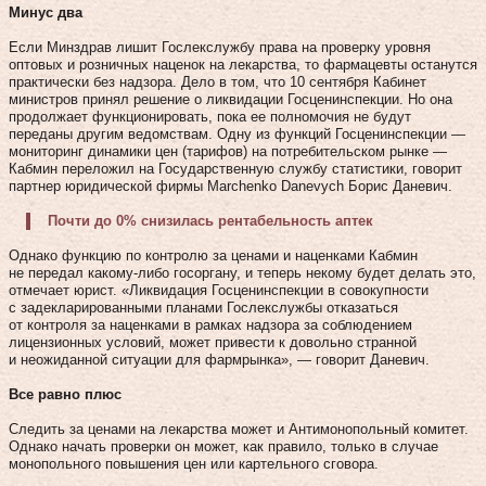
Минус два
Если Минздрав лишит Гослекслужбу права на проверку уровня
оптовых и розничных наценок на лекарства, то фармацевты останутся
практически без надзора. Дело в том, что 10 сентября Кабинет
министров принял решение о ликвидации Госценинспекции. Но она
продолжает функционировать, пока ее полномочия не будут
переданы другим ведомствам. Одну из функций Госценинспекции —
мониторинг динамики цен (тарифов) на потребительском рынке —
Кабмин переложил на Государственную службу статистики, говорит
партнер юридической фирмы Marchenko Danevych Борис Даневич.
Почти до 0% снизилась рентабельность аптек
Однако функцию по контролю за ценами и наценками Кабмин
не передал какому‑либо госоргану, и теперь некому будет делать это,
отмечает юрист. «Ликвидация Госценинспекции в совокупности
с задекларированными планами Гослекслужбы отказаться
от контроля за наценками в рамках надзора за соблюдением
лицензионных условий, может привести к довольно странной
и неожиданной ситуации для фармрынка», — говорит Даневич.
Все равно плюс
Следить за ценами на лекарства может и Антимонопольный комитет.
Однако начать проверки он может, как правило, только в случае
монопольного повышения цен или картельного сговора.