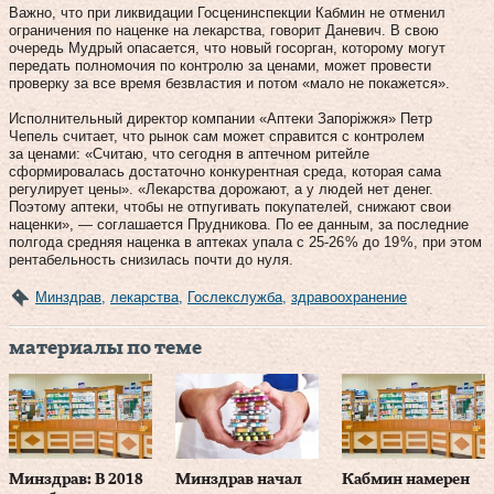
Важно, что при ликвидации Госценинспекции Кабмин не отменил
ограничения по наценке на лекарства, говорит Даневич. В свою
очередь Мудрый опасается, что новый госорган, которому могут
передать полномочия по контролю за ценами, может провести
проверку за все время безвластия и потом «мало не покажется».
Исполнительный директор компании «Аптеки Запоріжжя» Петр
Чепель считает, что рынок сам может справится с контролем
за ценами: «Считаю, что сегодня в аптечном ритейле
сформировалась достаточно конкурентная среда, которая сама
регулирует цены». «Лекарства дорожают, а у людей нет денег.
Поэтому аптеки, чтобы не отпугивать покупателей, снижают свои
наценки», — соглашается Прудникова. По ее данным, за последние
полгода средняя наценка в аптеках упала с 25‑26 % до 19 %, при этом
рентабельность снизилась почти до нуля.
Минздрав
,
лекарства
,
Гослекслужба
,
здравоохранение
материалы по теме
Минздрав: В 2018
Минздрав начал
Кабмин намерен