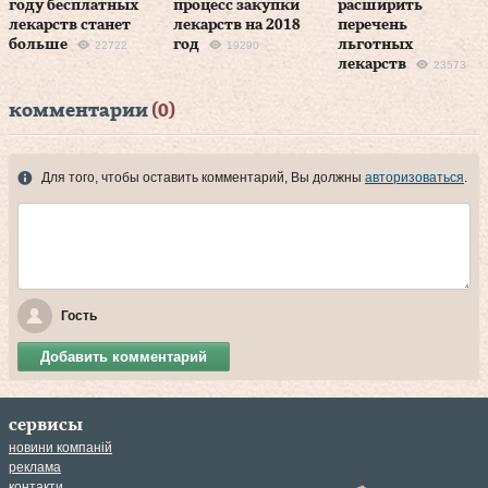
году бесплатных
процесс закупки
расширить
лекарств станет
лекарств на 2018
перечень
больше
год
льготных
22722
19290
лекарств
23573
комментарии
(0)
Для того, чтобы оставить комментарий, Вы должны
авторизоваться
.
Гость
Добавить комментарий
сервисы
новини компаній
реклама
контакти