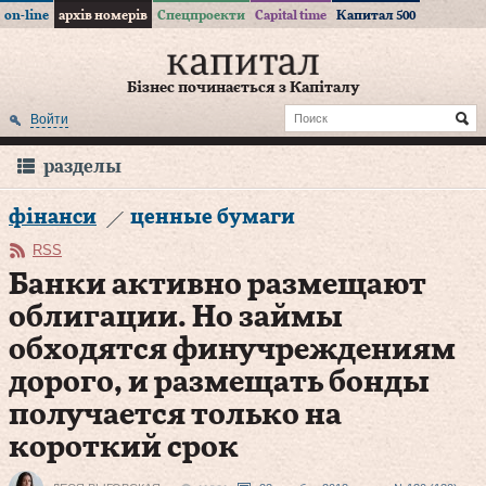
on-line
архів номерів
Спецпроекти
Capital time
Капитал 500
Бізнес починається з Капіталу
Войти
разделы
фінанси
ценные бумаги
RSS
Банки активно размещают
облигации. Но займы
обходятся финучреждениям
дорого, и размещать бонды
получается только на
короткий срок