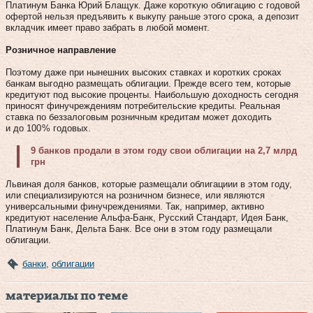
Платинум Банка Юрий Блащук. Даже короткую облигацию с годовой
офертой нельзя предъявить к выкупу раньше этого срока, а депозит
вкладчик имеет право забрать в любой момент.
Розничное направление
Поэтому даже при нынешних высоких ставках и коротких сроках
банкам выгодно размещать облигации. Прежде всего тем, которые
кредитуют под высокие проценты. Наибольшую доходность сегодня
приносят фин­учреждениям потребительские кредиты. Реальная
ставка по беззалоговым розничным кредитам может доходить
и до 100 % годовых.
9 банков продали в этом году свои облигации на 2,7 млрд
грн
Львиная доля банков, которые размещали облигациии в этом году,
или специализируются на розничном бизнесе, или являются
универсальными финучреждениями. Так, например, активно
кредитуют население Альфа-Банк, Русский Стандарт, Идея Банк,
Платинум Банк, Дельта Банк. Все они в этом году размещали
облигации.
банки
,
облигации
материалы по теме