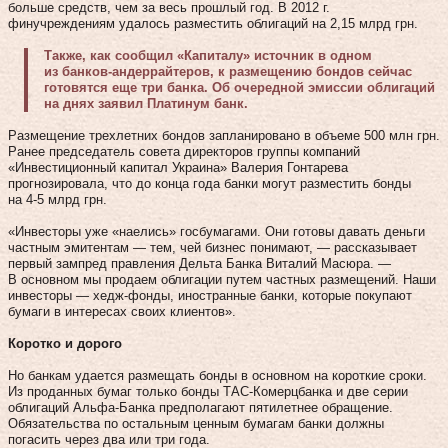
больше средств, чем за весь прошлый год. В 2012 г.
финучреждениям удалось разместить облигаций на 2,15 млрд грн.
Также, как сообщил «Капиталу» источник в одном
из банков-андеррайтеров, к размещению бондов сейчас
готовятся еще три банка. Об очередной эмиссии облигаций
на днях заявил Платинум банк.
Размещение трехлетних бондов запланировано в объеме 500 млн грн.
Ранее председатель совета директоров группы компаний
«Инвестиционный капитал Украина» Валерия Гонтарева
прогнозировала, что до конца года банки могут разместить бонды
на 4‑5 млрд грн.
«Инвесторы уже «наелись» госбумагами. Они готовы давать деньги
частным эмитентам — тем, чей бизнес понимают, — рассказывает
первый зампред правления Дельта Банка Виталий Масюра. —
В основном мы продаем облигации путем частных размещений. Наши
инвес­торы — хедж-фонды, иностранные банки, которые покупают
бумаги в интересах своих клиентов».
Коротко и дорого
Но банкам удается размещать бонды в основном на короткие сроки.
Из проданных бумаг только бонды ТАС-Комерцбанка и две серии
облигаций Альфа-Банка предполагают пятилетнее обращение.
Обязательства по остальным ценным бумагам банки должны
погасить через два или три года.