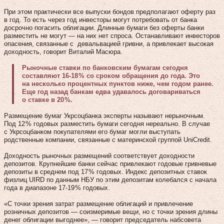
При этом практически все выпуски бондов предполагают оферту раз
в год. То есть через год инвесторы могут потребовать от банка
досрочно погасить облигации. Длинные бумаги без оферты банки
размес­тить не могут — на них нет спроса. Останавливают инвесторов
опасения, связанные с девальвацией гривни, а привлекает высокая
доходность, говорит Виталий Масюра.
Рыночные ставки по банковским бумагам сегодня
составляют 16‑18 % со сроком обращения до года. Это
на несколько процентных пунк­тов ниже, чем годом ранее.
Еще год назад банкам едва удавалось договариваться
о ставке в 20 %.
Размещение бумаг Укрсоцбанка эксперты называют нерыночным.
Под 12 % годовых разместить бумаги сегодня нереально. В случае
с Укрсоцбанком покупателями его бумаг могли выступать
родственные компании, связанные с материнской группой UniCredit.
Доходность рыночных размещений соответствует доходности
депозитов. Крупнейшие банки сейчас привлекают годовые гривневые
депозиты в среднем под 17 % годовых. Индекс депозитных ставок
физлиц UIRD по данным НБУ по этим депозитам колебался с начала
года в диапазоне 17‑19 % годовых.
«С точки зрения затрат размещение облигаций и привлечение
розничных депозитов — соизмеримые вещи, но с точки зрения длины
денег облигации выгоднее», — говорит председатель набсовета