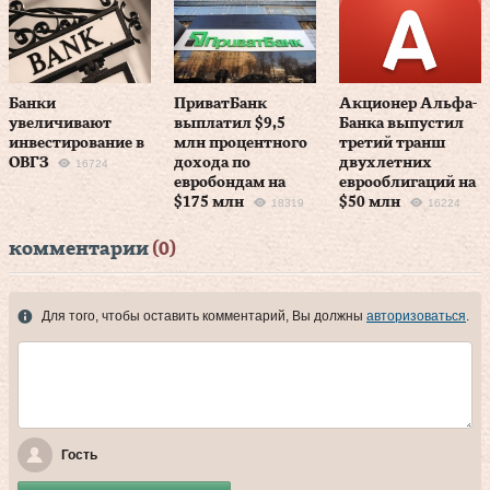
Банки
ПриватБанк
Акционер Альфа-
увеличивают
выплатил $9,5
Банка выпустил
инвестирование в
млн процентного
третий транш
ОВГЗ
дохода по
двухлетних
16724
евробондам на
еврооблигаций на
$175 млн
$50 млн
18319
16224
комментарии
(0)
Для того, чтобы оставить комментарий, Вы должны
авторизоваться
.
Гость