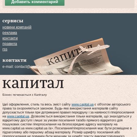
Добавить комментарий
сервисы
новини компаній
реклама
контакти
правила
rss
контакти
e-mail:
contact@capital.ua
Бізнес починається з Капіталу
Ідеї оформлення, стиль та весь зміст сайту
www.capital.ua
є об'єктом авторського
права та охороняються законом. Будь-яке використання матеріалів сайту
допускається тільки при дотриманні правил передруку і за наявності гіперпосилання
на
www.capital.ua
. Дозволяється використання тільки матеріалів, що знаходяться у
відкритому доступі і лише за умови посилання та/або прямого відкритого для
пошукових систем гіперпосилання на безпосередню адресу матеріалу на
www.capital.ua www.capital.ua /a>. Посилання/гіперпосилання має бути розміщене в
підзаголовку або першому абзаці матеріалу. Розмір шрифту посилання або
гіперпосилання не повинен бути меншим за шрифт тексту використовуваного