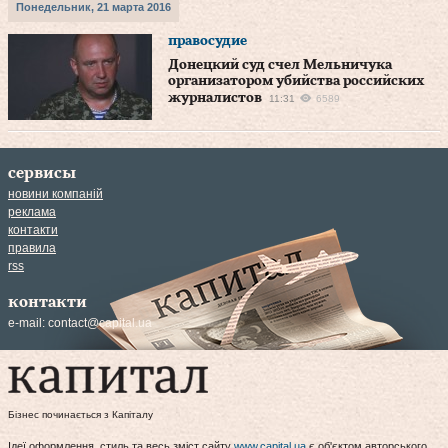
Понедельник, 21 марта 2016
правосудие
Донецкий суд счел Мельничука
организатором убийства российских
журналистов
11:31
6589
сервисы
новини компаній
реклама
контакти
правила
rss
контакти
e-mail:
contact@capital.ua
Бізнес починається з Капіталу
Ідеї оформлення, стиль та весь зміст сайту
www.capital.ua
є об'єктом авторського