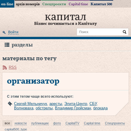
on-line
архів номерів
Спецпроекти
Capital time
Капитал 500
Бізнес починається з Капіталу
Войти
разделы
материалы по тегу
RSS
организатор
С этим тегом чаще всего используют:
Сергей Мельничук
,
аресты
,
Элита-Центр
,
СБУ
,
Волноваха
,
обстрелы
,
Владимир Гройсман
,
блокада
все
новости
публикации
фото
CapitalTV
Capital time
Спецпроекты
capital500_type