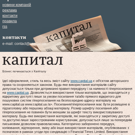
новини компаній
реклама
контакти
правила
rss
контакти
e-mail:
contact@capital.ua
Бізнес починається з Капіталу
Ідеї оформлення, стиль та весь зміст сайту
www.capital.ua
є об'єктом авторського
права та охороняються законом. Будь-яке використання матеріалів сайту
допускається тільки при дотриманні правил передруку і за наявності гіперпосилання
на
www.capital.ua
. Дозволяється використання тільки матеріалів, що знаходяться у
відкритому доступі і лише за умови посилання та/або прямого відкритого для
пошукових систем гіперпосилання на безпосередню адресу матеріалу на
www.capital.ua www.capital.ua /a>. Посилання/гіперпосилання має бути розміщене в
підзаголовку або першому абзаці матеріалу. Розмір шрифту посилання або
гіперпосилання не повинен бути меншим за шрифт тексту використовуваного
матеріалу. Будь-яке використання матеріалів, які знаходяться у закритому доступі
та доступні лише зареєстрованим користувачам, допускається лише за попереднім
письмовим дозволом правовласника. Категорично заборонено передрук,
копіювання, відтворення, зміну або інше використання матеріалів, опублікованих з
позначкою в рамках угоди про синдикацію з Financial Times Limited. Використання