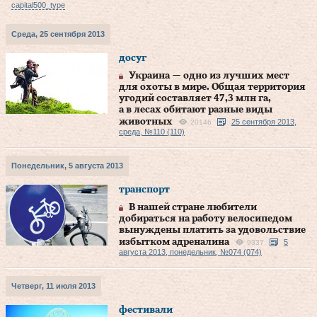
capital500_type
Среда, 25 сентября 2013
досуг
Украина — одно из лучших мест
для охоты в мире. Общая территория
угодий составляет 47,3 млн га,
а в лесах обитают разные виды
животных
25 сентября 2013,
20146
среда, №110 (110)
Понедельник, 5 августа 2013
транспорт
В нашей стране любители
добираться на работу велосипедом
вынуждены платить за удовольствие
избытком адреналина
5
9337
августа 2013, понедельник, №074 (074)
Четверг, 11 июля 2013
фестивали