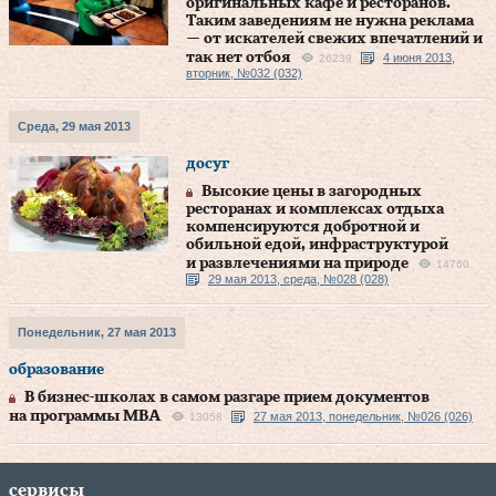
оригинальных кафе и ресторанов.
Таким заведениям не нужна реклама
— от искателей свежих впечатлений и
так нет отбоя
4 июня 2013,
26239
вторник, №032 (032)
Среда, 29 мая 2013
досуг
Высокие цены в загородных
ресторанах и комплексах отдыха
компенсируются добротной и
обильной едой, инфраструктурой
и развлечениями на природе
14760
29 мая 2013, среда, №028 (028)
Понедельник, 27 мая 2013
образование
В бизнес-школах в самом разгаре прием документов
на программы МВА
27 мая 2013, понедельник, №026 (026)
13058
сервисы