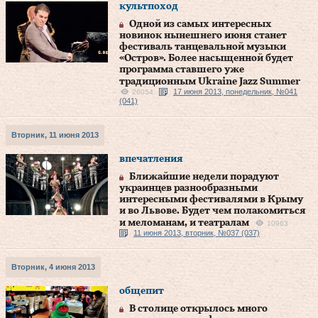
культпоход
Одной из самых интересных
новинок нынешнего июня станет
фестиваль танцевальной музыки
«Остров». Более насыщенной будет
программа ставшего уже
традиционным Ukraine Jazz Summer
17 июня 2013, понедельник, №041
26054
(041)
Вторник, 11 июня 2013
впечатления
Ближайшие недели порадуют
украинцев разнообразными
интересными фестивалями в Крыму
и во Львове. Будет чем полакомиться
и меломанам, и театралам
10963
11 июня 2013, вторник, №037 (037)
Вторник, 4 июня 2013
общепит
В столице открылось много