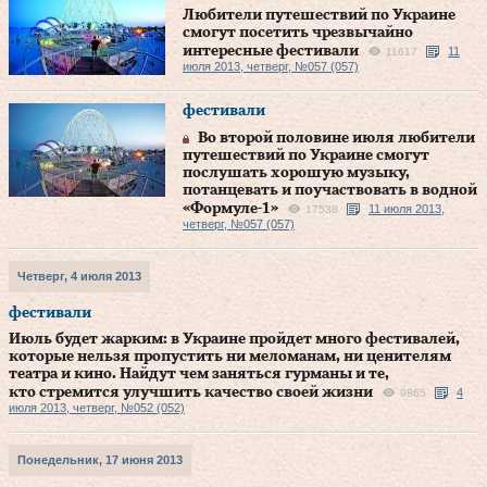
Любители путешествий по Украине
смогут посетить чрезвычайно
интересные фестивали
11
11617
июля 2013, четверг, №057 (057)
фестивали
Во второй половине июля любители
путешествий по Украине смогут
послушать хорошую музыку,
потанцевать и поучаствовать в водной
«Формуле-1»
11 июля 2013,
17538
четверг, №057 (057)
Четверг, 4 июля 2013
фестивали
Июль будет жарким: в Украине пройдет много фестивалей,
которые нельзя пропустить ни меломанам, ни ценителям
театра и кино. Найдут чем заняться гурманы и те,
кто стремится улучшить качество своей жизни
4
9865
июля 2013, четверг, №052 (052)
Понедельник, 17 июня 2013