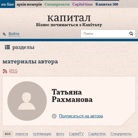
on-line
архів номерів
Спецпроекти
Capital time
Капитал 500
Бізнес починається з Капіталу
Войти
разделы
материалы автора
RSS
Татьяна
Рахманова
Подписаться на автора
все
новости
публикации
фото
CapitalTV
Capital time
Спецпроекты