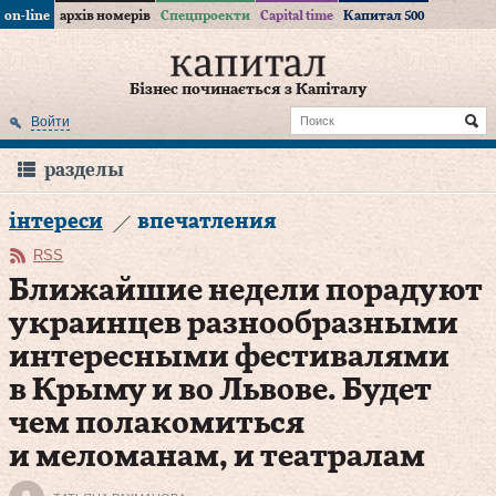
on-line
архів номерів
Спецпроекти
Capital time
Капитал 500
Бізнес починається з Капіталу
Войти
разделы
інтереси
впечатления
RSS
Ближайшие недели порадуют
украинцев разнообразными
интересными фестивалями
в Крыму и во Львове. Будет
чем полакомиться
и меломанам, и театралам