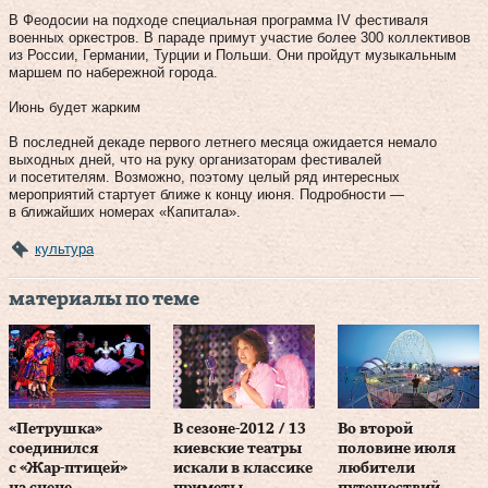
В Феодосии на подходе специальная программа IV фестиваля
военных оркестров. В параде примут участие более 300 коллективов
из России, Германии, Турции и Польши. Они пройдут музыкальным
маршем по набережной города.
Июнь будет жарким
В последней декаде первого летнего ме­сяца ожидается немало
выходных дней, что на руку организаторам фестивалей
и посетителям. Возможно, поэтому целый ряд интересных
мероприятий стартует ближе к концу июня. Подробности —
в ближайших номерах «Капитала».
культура
материалы по теме
«Петрушка»
В сезоне-2012 / 13
Во второй
соединился
киевские театры
половине июля
с «Жар-птицей»
искали в классике
любители