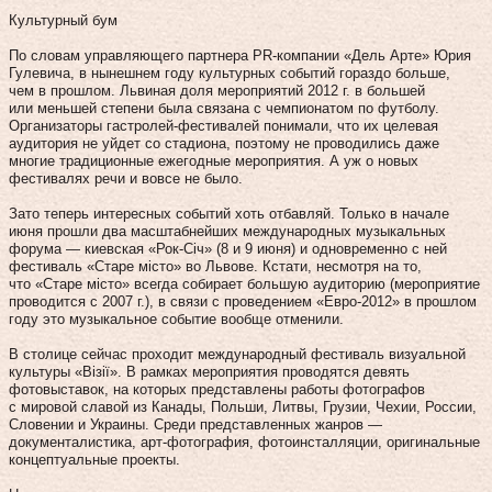
Культурный бум
По словам управляющего партнера PR-компании «Дель Арте» Юрия
Гулевича, в нынешнем году культурных событий гораздо больше,
чем в прошлом. Львиная доля мероприятий 2012 г. в большей
или меньшей степени была связана с чемпионатом по футболу.
Организаторы гастролей-фестивалей понимали, что их целевая
аудитория не уйдет со стадиона, поэтому не проводились даже
многие традиционные ежегодные мероприятия. А уж о новых
фестивалях речи и вовсе не было.
Зато теперь интересных событий хоть отбавляй. Только в начале
июня прошли два масштабнейших международных музыкальных
форума — киевская «Рок-Сiч» (8 и 9 июня) и одновременно с ней
фестиваль «Старе мiсто» во Львове. Кстати, несмотря на то,
что «Старе мiсто» всегда собирает большую аудиторию (мероприятие
проводится с 2007 г.), в связи с проведением «Евро-2012» в прошлом
году это музыкальное событие вообще отменили.
В столице сейчас проходит международный фестиваль визуальной
культуры «Візії». В рамках мероприятия проводятся девять
фотовыставок, на которых представлены работы фотографов
с мировой славой из Канады, Польши, Литвы, Грузии, Чехии, России,
Словении и Украины. Среди представленных жанров —
документалистика, арт-фотография, фотоинсталляции, оригинальные
концептуальные проекты.