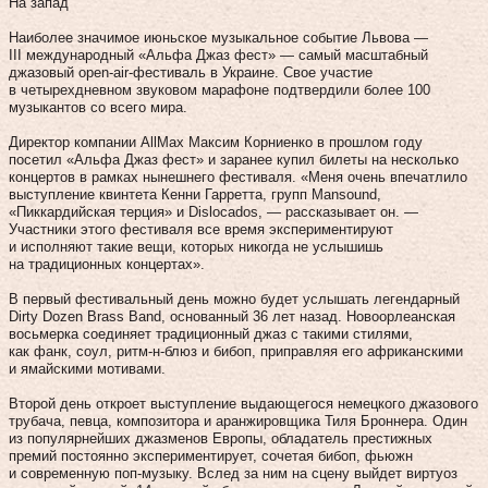
На запад
Наиболее значимое июньское музыкальное событие Львова —
III международный «Альфа Джаз фест» — самый масштабный
джазовый open-aіr-фестиваль в Украине. Свое участие
в четырехдневном звуковом марафоне подтвердили более 100
музыкантов со всего мира.
Директор компании AllMax Максим Корниенко в прошлом году
посетил «Альфа Джаз фест» и заранее купил билеты на несколько
концертов в рамках нынешнего фестиваля. «Меня очень впечатлило
выступление квинтета Кенни Гарретта, групп Mansound,
«Пиккардийская терция» и Dislocados, — рассказывает он. —
Участники этого фестиваля все время экспериментируют
и исполняют такие вещи, которых никогда не услышишь
на традиционных концертах».
В первый фестивальный день можно будет услышать легендарный
Dirty Dozen Brass Band, основанный 36 лет назад. Ново­орлеанская
восьмерка соединяет традиционный джаз с такими стилями,
как фанк, соул, ритм-н-блюз и бибоп, приправляя его африканскими
и ямайскими мотивами.
Второй день откроет выступление выдающегося немецкого джазового
трубача, певца, композитора и аранжировщика Тиля Броннера. Один
из популярнейших джазменов Европы, обладатель престижных
премий постоянно экспериментирует, сочетая бибоп, фьюжн
и современную поп-музыку. Вслед за ним на сцену выйдет виртуоз