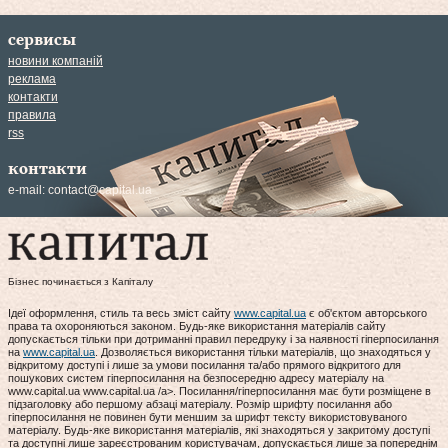
сервисы
новини компаній
реклама
контакти
правила
rss
контакти
e-mail:
contact@capital.ua
Бізнес починається з Капіталу
Ідеї оформлення, стиль та весь зміст сайту
www.capital.ua
є об'єктом авторського
права та охороняються законом. Будь-яке використання матеріалів сайту
допускається тільки при дотриманні правил передруку і за наявності гіперпосилання
на
www.capital.ua
. Дозволяється використання тільки матеріалів, що знаходяться у
відкритому доступі і лише за умови посилання та/або прямого відкритого для
пошукових систем гіперпосилання на безпосередню адресу матеріалу на
www.capital.ua www.capital.ua /a>. Посилання/гіперпосилання має бути розміщене в
підзаголовку або першому абзаці матеріалу. Розмір шрифту посилання або
гіперпосилання не повинен бути меншим за шрифт тексту використовуваного
матеріалу. Будь-яке використання матеріалів, які знаходяться у закритому доступі
та доступні лише зареєстрованим користувачам, допускається лише за попереднім