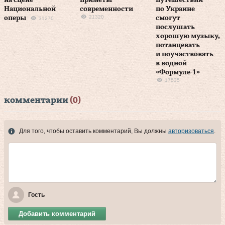
на сцене
приметы
путешествий
Национальной
современности
по Украине
21320
оперы
смогут
31270
послушать
хорошую музыку,
потанцевать
и поучаствовать
в водной
«Формуле-1»
17535
комментарии
(0)
Для того, чтобы оставить комментарий, Вы должны
авторизоваться
.
Гость
Добавить комментарий