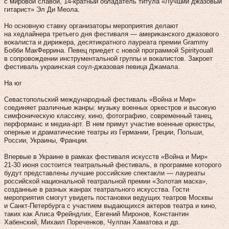
с мировой славой, 14‑кратный обладатель титула «Лучший джазовый
гитарист» Эл Ди Меола.
Но основную ставку организаторы мероприятия делают
на хедлайнера третьего дня фестиваля — американского джазового
вокалиста и дирижера, десятикратного лауреата премии Grammy
Бобби МакФеррина. Певец приедет с новой программой Spirityouall
в сопровождении инструментальной группы и вокалистов. Закроет
фестиваль украинская соул-джазовая певица Джамала.
На юг
Севастопольский международный фестиваль «Война и Мир»
соединяет различные жанры: музыку военных оркестров и высокую
симфоническую классику, кино, фотографию, современный танец,
перформанс и медиа-арт. В нем примут участие военные оркестры,
оперные и драматические театры из Германии, Греции, Польши,
России, Украины, Франции.
Впервые в Украине в рамках фестиваля искусств «Война и Мир»
21‑30 июня состоится театральный фестиваль, в программе которого
будут представлены лучшие российские спектакли — лауреаты
российской национальной театральной премии «Золотая маска»,
созданные в разных жанрах театрального искусства. Гости
мероприятия смогут увидеть постановки ведущих театров Москвы
и Санкт-Петербурга с участием выдающихся актеров театра и кино,
таких как Алиса Фрейндлих, Евгений Миронов, Константин
Хабенский, Михаил Пореченков, Чулпан Хаматова и др.