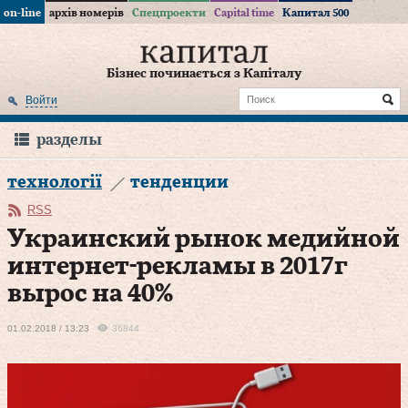
on-line
архів номерів
Спецпроекти
Capital time
Капитал 500
Бізнес починається з Капіталу
Войти
разделы
технології
тенденции
RSS
Украинский рынок медийной
интернет-рекламы в 2017г
вырос на 40%
01.02.2018 / 13:23
36844