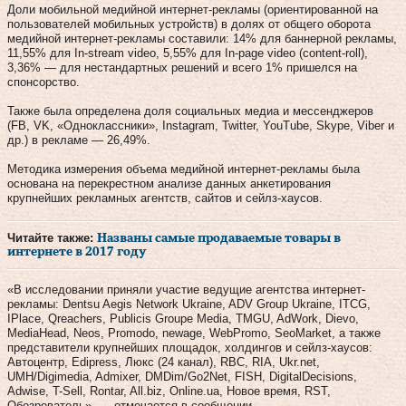
Доли мобильной медийной интернет-рекламы (ориентированной на
пользователей мобильных устройств) в долях от общего оборота
медийной интернет-рекламы составили: 14% для баннерной рекламы,
11,55% для In-stream video, 5,55% для In-page video (content-roll),
3,36% — для нестандартных решений и всего 1% пришелся на
спонсорство.
Также была определена доля социальных медиа и мессенджеров
(FB, VK, «Одноклассники», Instagram, Twitter, YouTube, Skype, Viber и
др.) в рекламе — 26,49%.
Методика измерения объема медийной интернет-рекламы была
основана на перекрестном анализе данных анкетирования
крупнейших рекламных агентств, сайтов и сейлз-хаусов.
Читайте также:
Названы самые продаваемые товары в
интернете в 2017 году
«В исследовании приняли участие ведущие агентства интернет-
рекламы: Dentsu Aegis Network Ukraine, ADV Group Ukraine, ITCG,
IPlace, Qreachers, Publicis Groupe Media, TMGU, AdWork, Dievo,
MediaHead, Neos, Promodo, newage, WebPromo, SeoMarket, а также
представители крупнейших площадок, холдингов и сейлз-хаусов:
Автоцентр, Edipress, Люкс (24 канал), RBC, RIA, Ukr.net,
UMH/Digimedia, Admixer, DMDim/Go2Net, FISH, DigitalDecisions,
Adwise, T-Sell, Rontar, All.biz, Online.ua, Новое время, RST,
Обозреватель», — отмечается в сообщении.