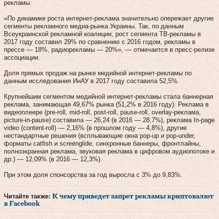
рекламы.
«По динамике роста интернет-реклама значительно опережает другие
сегменты рекламного медиа-рынка Украины. Так, по данным
Всеукраинской рекламной коалиции, рост сегмента ТВ-рекламы в
2017 году составил 29% по сравнению с 2016 годом, рекламы в
прессе — 18%, радиорекламы — 20%», — отмечается в пресс-релизе
ассоциации.
Доля прямых продаж на рынке медийной интернет-рекламы по
данным исследования ИнАУ в 2017 году составила 52,5%.
Крупнейшим сегментом медийной интернет-рекламы стала баннерная
реклама, занимающая 49,67% рынка (51,2% в 2016 году). Реклама в
видеоплеере (pre-roll, mid-roll, post-roll, pause-roll, overlay-реклама,
picture-in-pause) составила — 26,24 (в 2016 — 28,7%), реклама In-page
video (content-roll) — 2,16% (в прошлом году — 4,8%), другие
нестандартные решения (всплывающие окна pop-up и pop-under,
форматы catfish и screenglide, синхронные баннеры, фронтлайны,
полноэкранная реклама, звуковая реклама в цифровом аудиопотоке и
др.) — 12,09% (в 2016 — 12,3%).
При этом доля спонсорства за год выросла с 3% до 9,83%.
Читайте также:
К чему приведет запрет рекламы криптовалют
в Facebook