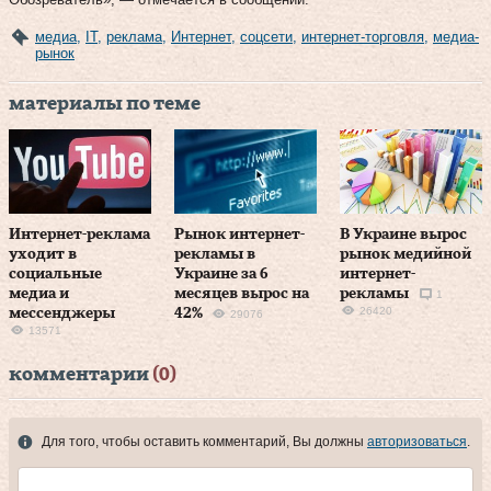
медиа
,
IT
,
реклама
,
Интернет
,
соцсети
,
интернет-торговля
,
медиа-
рынок
материалы по теме
Интернет-реклама
Рынок интернет-
В Украине вырос
уходит в
рекламы в
рынок медийной
социальные
Украине за 6
интернет-
медиа и
месяцев вырос на
рекламы
1
26420
мессенджеры
42%
29076
13571
комментарии
(0)
Для того, чтобы оставить комментарий, Вы должны
авторизоваться
.