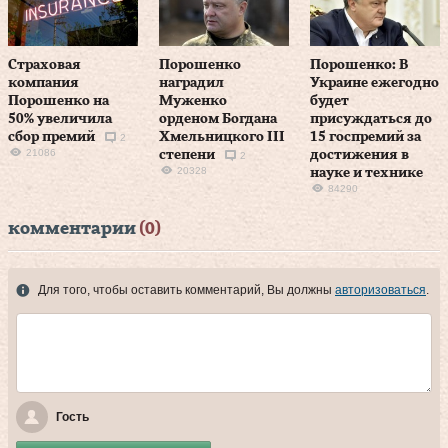
Страховая
Порошенко
Порошенко: В
компания
наградил
Украине ежегодно
Порошенко на
Муженко
будет
50% увеличила
орденом Богдана
присуждаться до
сбор премий
Хмельницкого ІІІ
15 госпремий за
2
21086
степени
достижения в
2
20328
науке и технике
84290
комментарии
(0)
Для того, чтобы оставить комментарий, Вы должны
авторизоваться
.
Гость