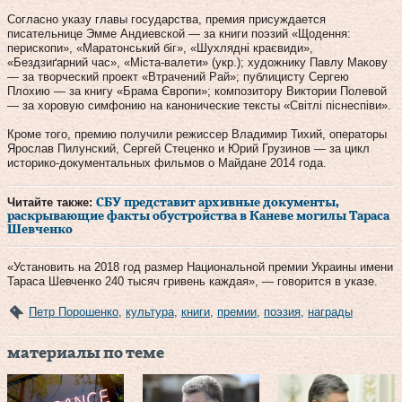
Согласно указу главы государства, премия присуждается
писательнице Эмме Андиевской — за книги поэзий «Щодення:
перископи», «Маратонський біг», «Шухлядні краєвиди»,
«Бездзиґарний час», «Міста-валети» (укр.); художнику Павлу Макову
— за творческий проект «Втрачений Рай»; публицисту Сергею
Плохию — за книгу «Брама Європи»; композитору Виктории Полевой
— за хоровую симфонию на канонические тексты «Світлі піснеспіви».
Кроме того, премию получили режиссер Владимир Тихий, операторы
Ярослав Пилунский, Сергей Стеценко и Юрий Грузинов — за цикл
историко-документальных фильмов о Майдане 2014 года.
Читайте также:
СБУ представит архивные документы,
раскрывающие факты обустройства в Каневе могилы Тараса
Шевченко
«Установить на 2018 год размер Национальной премии Украины имени
Тараса Шевченко 240 тысяч гривень каждая», — говорится в указе.
Петр Порошенко
,
культура
,
книги
,
премии
,
поэзия
,
награды
материалы по теме