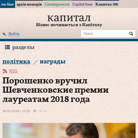
on-line
архів номерів
Спецпроекти
Capital time
Капитал 500
Бізнес починається з Капіталу
Войти
разделы
політика
награды
RSS
Порошенко вручил
Шевченковские премии
лауреатам 2018 года
09.03.2018 / 12:53
24120