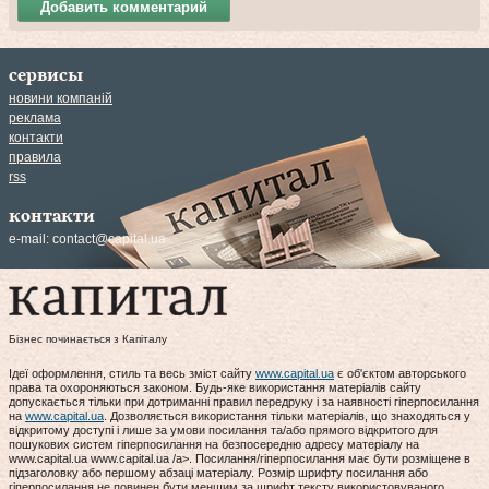
Добавить комментарий
сервисы
новини компаній
реклама
контакти
правила
rss
контакти
e-mail:
contact@capital.ua
Бізнес починається з Капіталу
Ідеї оформлення, стиль та весь зміст сайту
www.capital.ua
є об'єктом авторського
права та охороняються законом. Будь-яке використання матеріалів сайту
допускається тільки при дотриманні правил передруку і за наявності гіперпосилання
на
www.capital.ua
. Дозволяється використання тільки матеріалів, що знаходяться у
відкритому доступі і лише за умови посилання та/або прямого відкритого для
пошукових систем гіперпосилання на безпосередню адресу матеріалу на
www.capital.ua www.capital.ua /a>. Посилання/гіперпосилання має бути розміщене в
підзаголовку або першому абзаці матеріалу. Розмір шрифту посилання або
гіперпосилання не повинен бути меншим за шрифт тексту використовуваного