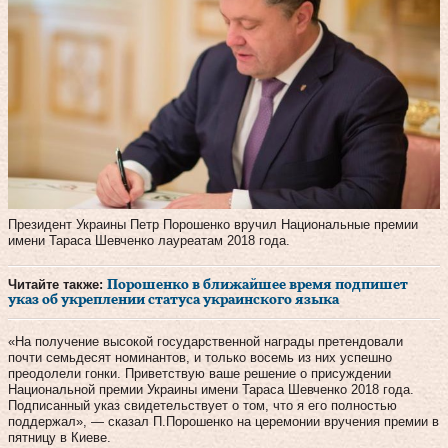
Президент Украины Петр Порошенко вручил Национальные премии
имени Тараса Шевченко лауреатам 2018 года.
Читайте также:
Порошенко в ближайшее время подпишет
указ об укреплении статуса украинского языка
«На получение высокой государственной награды претендовали
почти семьдесят номинантов, и только восемь из них успешно
преодолели гонки. Приветствую ваше решение о присуждении
Национальной премии Украины имени Тараса Шевченко 2018 года.
Подписанный указ свидетельствует о том, что я его полностью
поддержал», — сказал П.Порошенко на церемонии вручения премии в
пятницу в Киеве.