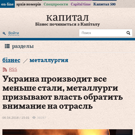
on-line
архів номерів
Спецпроекти
Capital time
Капитал 500
Бізнес починається з Капіталу
Войти
разделы
бізнес
металлургия
RSS
Украина производит все
меньше стали, металлурги
призывают власть обратить
внимание на отрасль
06.04.2018 / 15:01
39287