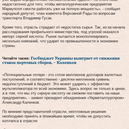
недостаточно для того, чтобы металлургические предприятия
Мариуполя смогли работать уже на полную мощность», - сообщил
народный депутат, член комитета Верховной Рады по вопросам
транспорта Владимир Гусак.
Кроме того, отрасль страдает от недостатка сырья. Так, из-за начала
расследования профильного министерства, под угрозой оказался
импорт серной кислоты. Рынок пытаются монополизировать
несколько компаний, что ударит по промышленности и экономике
страны.
Читайте также:
Госбюджет Украины выиграет от снижения
ставок портовых сборов, – Каленков
«Потенциальные потери - это сотни миллионов долларов валютных
поступлений, и соответственно - десятки миллионов гривень
недопоступлений в бюджет. Это может ударить с эффектом
мультипликатора по всей экономике. Здесь вопрос не только в ценах,
а в том, что мы эту серную кислоту не сможем поставить на наши
предприятия», - заявил президент объединения «Укрметаллургпром»
Александр Каленков.
По мнению представителей отрасли, неотложные решения
необходимо принять в ближайшее время, чтобы не допустить
коллапса в отрасли.