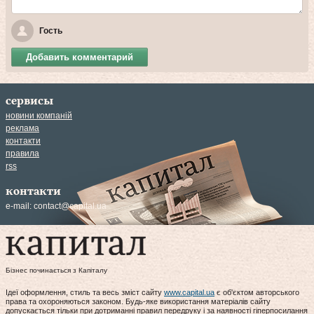
Гость
Добавить комментарий
сервисы
новини компаній
реклама
контакти
правила
rss
контакти
e-mail:
contact@capital.ua
Бізнес починається з Капіталу
Ідеї оформлення, стиль та весь зміст сайту
www.capital.ua
є об'єктом авторського
права та охороняються законом. Будь-яке використання матеріалів сайту
допускається тільки при дотриманні правил передруку і за наявності гіперпосилання