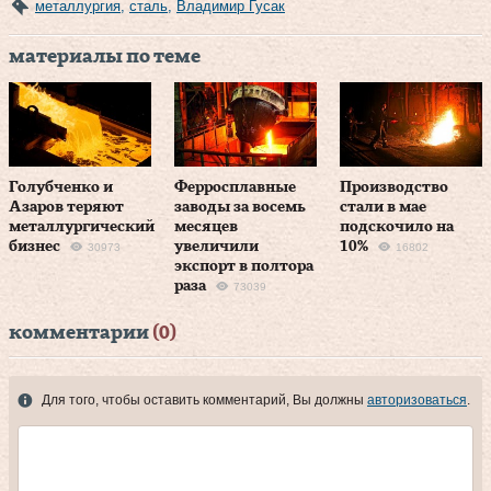
металлургия
,
сталь
,
Владимир Гусак
материалы по теме
Голубченко и
Ферросплавные
Производство
Азаров теряют
заводы за восемь
стали в мае
металлургический
месяцев
подскочило на
бизнес
увеличили
10%
30973
16802
экспорт в полтора
раза
73039
комментарии
(0)
Для того, чтобы оставить комментарий, Вы должны
авторизоваться
.