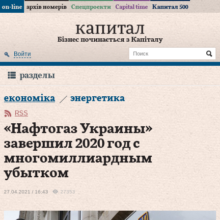
on-line
архів номерів
Спецпроекти
Capital time
Капитал 500
Бізнес починається з Капіталу
Войти
разделы
економіка
энергетика
RSS
«Нафтогаз Украины»
завершил 2020 год с
многомиллиардным
убытком
27.04.2021 / 16:43
27353