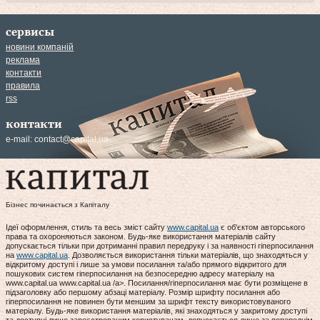
сервисы
новини компаній
реклама
контакти
правила
rss
контакти
e-mail:
contact@capital.ua
Бізнес починається з Капіталу
Ідеї оформлення, стиль та весь зміст сайту
www.capital.ua
є об'єктом авторського
права та охороняються законом. Будь-яке використання матеріалів сайту
допускається тільки при дотриманні правил передруку і за наявності гіперпосилання
на
www.capital.ua
. Дозволяється використання тільки матеріалів, що знаходяться у
відкритому доступі і лише за умови посилання та/або прямого відкритого для
пошукових систем гіперпосилання на безпосередню адресу матеріалу на
www.capital.ua www.capital.ua /a>. Посилання/гіперпосилання має бути розміщене в
підзаголовку або першому абзаці матеріалу. Розмір шрифту посилання або
гіперпосилання не повинен бути меншим за шрифт тексту використовуваного
матеріалу. Будь-яке використання матеріалів, які знаходяться у закритому доступі