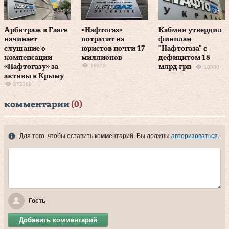
Арбитраж в Гааге
«Нафтогаз»
Кабмин утвердил
начинает
потратит на
финплан
слушание о
юристов почти 17
"Нафтогаза" с
компенсации
миллионов
дефицитом 18
16359
«Нафтогазу» за
млрд грн
10990
активы в Крыму
872368
комментарии
(0)
Для того, чтобы оставить комментарий, Вы должны
авторизоваться
.
Гость
Добавить комментарий