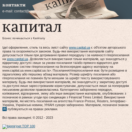
контакти
e-mail:
contact@capital.ua
Бізнес починається з Капіталу
Ідеї оформлення, стиль та весь зміст сайту
www.capital.ua
є об'єктом авторського
права та охороняються законом. Будь-яке використання матеріалів сайту
допускається тільки при дотриманні правил передруку і за наявності гіперпосилання
на
www.capital.ua
. Дозволяється використання тільки матеріалів, що знаходяться у
відкритому доступі і лише за умови посилання та/або прямого відкритого для
пошукових систем гіперпосилання на безпосередню адресу матеріалу на
www.capital.ua www.capital.ua /a>. Посилання/гіперпосилання має бути розміщене в
підзаголовку або першому абзаці матеріалу. Розмір шрифту посилання або
гіперпосилання не повинен бути меншим за шрифт тексту використовуваного
матеріалу. Будь-яке використання матеріалів, які знаходяться у закритому доступі
та доступні лише зареєстрованим користувачам, допускається лише за попереднім
письмовим дозволом правовласника. Категорично заборонено передрук,
копіювання, відтворення, зміну або інше використання матеріалів, опублікованих з
позначкою в рамках угоди про синдикацію з Financial Times Limited. Використання
матеріалів, які містять посилання на агентства France-Presse, Reuters, Інтерфакс-
Україна, Українські новини, УНІАН суворо заборонено. Матеріали, позначені знаком
публікуються на правах реклами.
Всі права захищені. © 2012 - 2023