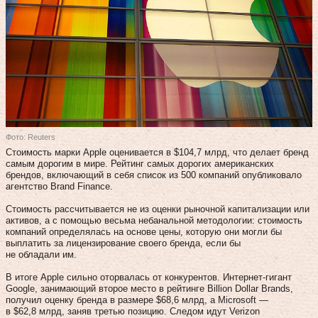
Фото: Reuters
Cтоимость марки Apple оценивается в $104,7 млрд, что делает бренд
самым дорогим в мире. Рейтинг самых дорогих американских
брендов, включающий в себя список из 500 компаний опубликовало
агентство Brand Finance.
Стоимость рассчитывается не из оценки рыночной капитализации или
активов, а с помощью весьма небанальной методологии: стоимость
компаний определялась на основе цены, которую они могли бы
выплатить за лицензирование своего бренда, если бы
не обладали им.
В итоге Apple сильно оторвалась от конкурентов. Интернет-гигант
Google, занимающий второе место в рейтинге Billion Dollar Brands,
получил оценку бренда в размере $68,6 млрд, а Microsoft —
в $62,8 млрд, заняв третью позицию. Следом идут Verizon