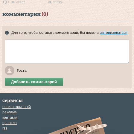
1
48262
33595
комментарии
(0)
Для того, чтобы оставить комментарий, Вы должны
авторизоваться
.
Гость
Добавить комментарий
сервисы
новини компаній
реклама
контакти
правила
rss