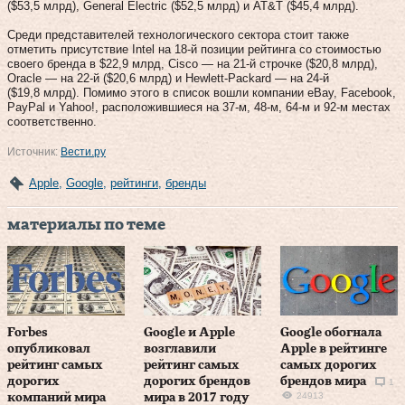
($53,5 млрд), General Electric ($52,5 млрд) и AT&T ($45,4 млрд).
Среди представителей технологического сектора стоит также
отметить присутствие Intel на 18-й позиции рейтинга со стоимостью
своего бренда в $22,9 млрд, Cisco — на 21-й строчке ($20,8 млрд),
Oracle — на 22-й ($20,6 млрд) и Hewlett-Packard — на 24-й
($19,8 млрд). Помимо этого в список вошли компании eBay, Facebook,
PayPal и Yahoo!, расположившиеся на 37-м, 48-м, 64-м и 92-м местах
соответственно.
Источник:
Вести.ру
Apple
,
Google
,
рейтинги
,
бренды
материалы по теме
Forbes
Google и Apple
Google обогнала
опубликовал
возглавили
Apple в рейтинге
рейтинг самых
рейтинг самых
самых дорогих
дорогих
дорогих брендов
брендов мира
1
24913
компаний мира
мира в 2017 году