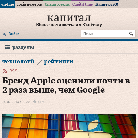
on-line
архів номерів
Спецпроекти
Capital time
Капитал 500
Бізнес починається з Капіталу
Войти
разделы
технології
рейтинги
RSS
Бренд Apple оценили почти в
2 раза выше, чем Google
20.03.2014 / 09:38
8160