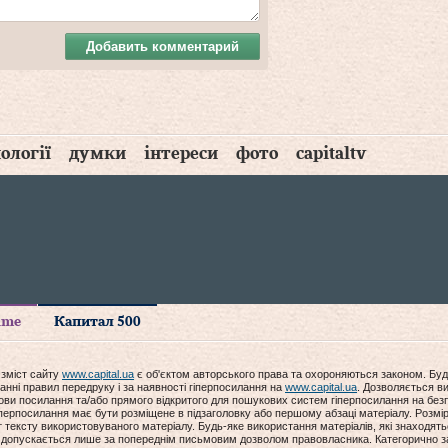
Добавить комментарий
ології
думки
інтереси
фото
capitaltv
time
Капитал 500
 зміст сайту
www.capital.ua
є об'єктом авторського права та охороняються законом. Буд
анні правил передруку і за наявності гіперпосилання на
www.capital.ua
. Дозволяється ви
мови посилання та/або прямого відкритого для пошукових систем гіперпосилання на без
гіперпосилання має бути розміщене в підзаголовку або першому абзаці матеріалу. Розм
ексту використовуваного матеріалу. Будь-яке використання матеріалів, які знаходять
допускається лише за попереднім письмовим дозволом правовласника. Категорично за