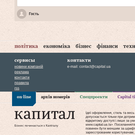
Гость
політика
економіка
бізнес
фінанси
техн
сервисы
контакти
новини компаній
e-mail:
contact@capital.ua
реклама
контакти
правила
rss
on-line
архів номерів
Спецпроекти
Capital 
Ідеї оформлення, стиль та весь
допускається тільки при дотрим
відкритому доступі і лише за у
www.capital.ua /a>. Посилання/
Бізнес починається з Капіталу
повинен бути меншим за шрифт т
зареєстрованим користувачам, 