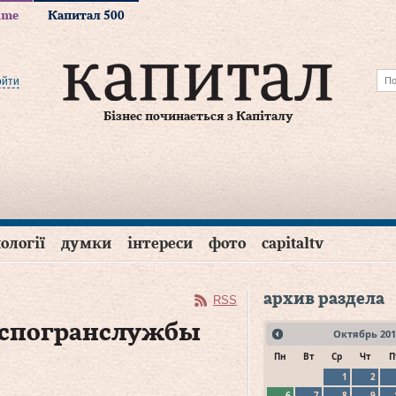
time
Капитал 500
ойти
Бізнес починається з Капіталу
ології
думки
інтереси
фото
capitaltv
архив раздела
RSS
оспогранслужбы
Октябрь
201
Пн
Вт
Ср
Чт
П
1
2
6
7
8
9