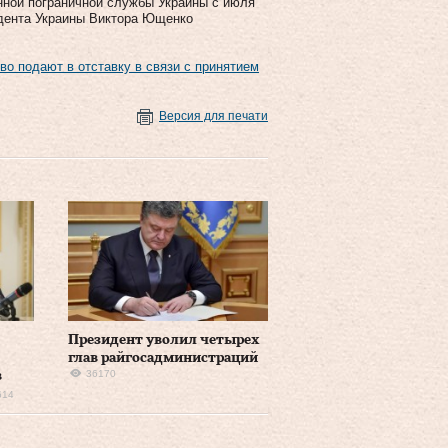
нной пограничной службы Украины с июля
идента Украины Виктора Ющенко
во подают в отставку в связи с принятием
Версия для печати
Президент уволил четырех
глав райгосадминистраций
36170
в
614