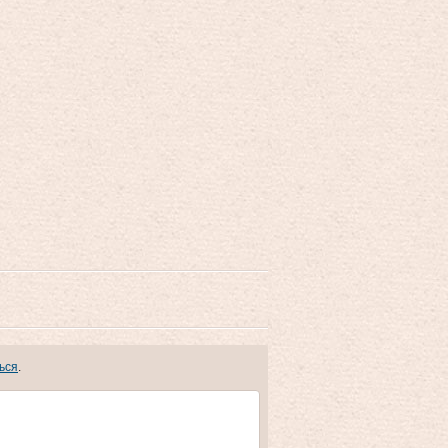
ься
.