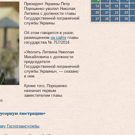
Президент Украины Петр
13
14
15
16
Порошенко уволил Николая
20
21
22
23
Литвина с должности главы
Государственной пограничной
27
28
29
30
службы Украины.
Об этом говорится в указе,
размещенном
на сайте
главы
государства № 757/2014.
«Уволить Литвина Николая
Михайловича с должности
председателя
Государственной пограничной
службы Украины», — сказано
в нем.
Кроме того, Порошенко
назначил первым
заместителем главы
о.
«мусорную люстрацию»
лаву Госпогрансулжбы
.