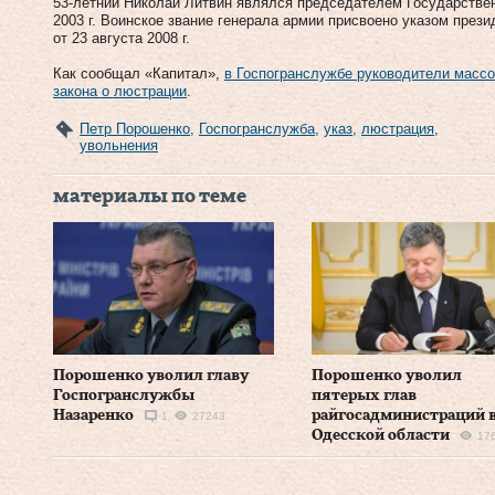
53-летний Николай Литвин являлся председателем Государстве
2003 г. Воинское звание генерала армии присвоено указом през
от 23 августа 2008 г.
Как сообщал «Капитал»,
в Госпогранслужбе руководители массо
закона о люстрации
.
Петр Порошенко
,
Госпогранслужба
,
указ
,
люстрация
,
увольнения
материалы по теме
Порошенко уволил главу
Порошенко уволил
Госпогранслужбы
пятерых глав
Назаренко
райгосадминистраций 
1
27243
Одесской области
17