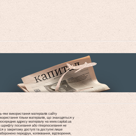
ь-яке використання матеріалів сайту
користання тільки матеріалів, що знаходяться у
посередню адресу матеріалу на www.capital.ua
ір шрифту посилання або гіперпосилання не
ся у закритому доступі та доступні лише
боронено передрук, копіювання, відтворення,