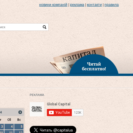
новини компаній
|
реклама
|
контакти
|
правила
Читай
бесплатно!
РЕКЛАМА
4
т
Сб
Вс
3
4
5
10
11
12