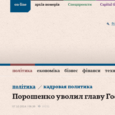
on-line
архів номерів
Спецпроекти
Capital 
В
політика
економіка
бізнес
фінанси
техн
політика
кадровая политика
Порошенко уволил главу Г
07.10.2014 / 08:38
16151