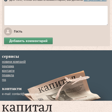
Гость
Добавить комментарий
сервисы
новини компаній
реклама
контакти
правила
rss
контакти
e-mail:
contact@capital.ua