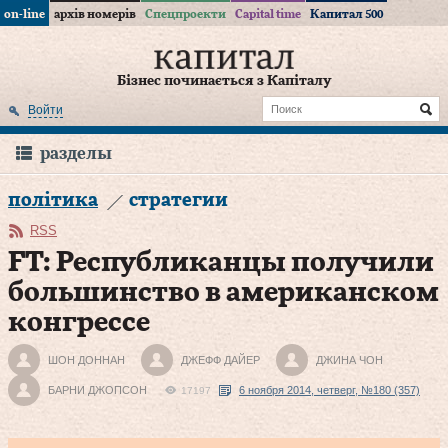
on-line
архів номерів
Спецпроекти
Capital time
Капитал 500
Бізнес починається з Капіталу
Войти
разделы
політика
стратегии
RSS
FT: Республиканцы получили
большинство в американском
конгрессе
ШОН ДОННАН
ДЖЕФФ ДАЙЕР
ДЖИНА ЧОН
БАРНИ ДЖОПСОН
6 ноября 2014, четверг, №180 (357)
17197