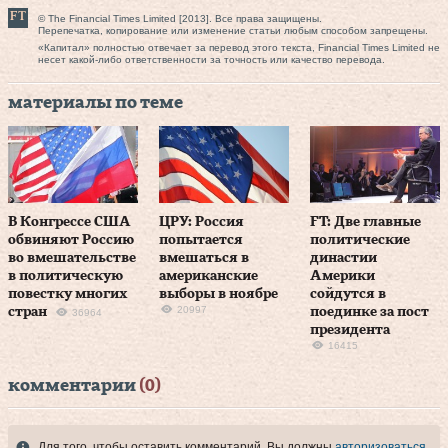
© The Financial Times Limited [2013]. Все права защищены.
Перепечатка, копирование или изменение статьи любым способом запрещены.
«Капитал» полностью отвечает за перевод этого текста, Financial Times Limited не
несет какой-либо ответственности за точность или качество перевода.
материалы по теме
В Конгрессе США
ЦРУ: Россия
FT: Две главные
обвиняют Россию
попытается
политические
во вмешательстве
вмешаться в
династии
в политическую
американские
Америки
повестку многих
выборы в ноябре
сойдутся в
20997
стран
поединке за пост
36964
президента
16415
комментарии
(0)
Для того, чтобы оставить комментарий, Вы должны
авторизоваться
.