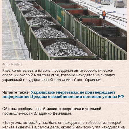
Фото: Reuters
Киев хочет вывезти из зоны проведения антитеррористической
операции около 2 млн тонн угля, которые находятся на складах
украинской государственной компании «Уголь Украины».
Читайте также:
Украинские энергетики не подтверждают
информацию Продана о возобновлении поставок угля из РФ
Об этом сообщил новый министр энергетики и угольной
промышленности Владимир Демчишин.
«Тот уголь, который у нас был, он находится в той зоне, из которой
нельзя вывезти. На самом деле, около 2 млн тонн угля находится на