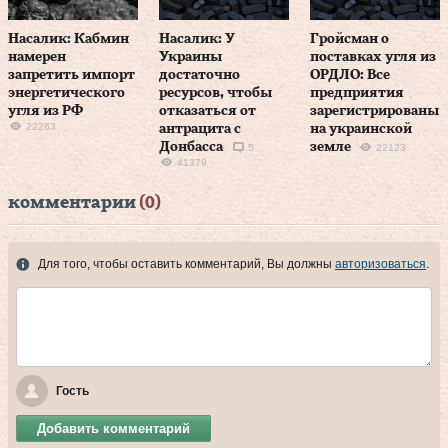
Насалик: Кабмин
Насалик: У
Гройсман о
намерен
Украины
поставках угля из
запретить импорт
достаточно
ОРДЛО: Все
энергетического
ресурсов, чтобы
предприятия
угля из РФ
отказаться от
зарегистрированы
22263
антрацита с
на украинской
Донбасса
земле
5
22123
41379
комментарии
(0)
Для того, чтобы оставить комментарий, Вы должны
авторизоваться
.
Гость
Добавить комментарий