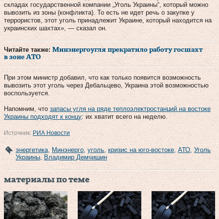
складах государственной компании „Уголь Украины“, который можно
вывозить из зоны (конфликта). То есть не идет речь о закупке у
террористов, этот уголь принадлежит Украине, который находится на
украинских шахтах», — сказал он.
Читайте также:
Минэнергоугля прекратило работу госшахт
в зоне АТО
При этом министр добавил, что как только появится возможность
вывозить этот уголь через Дебальцево, Украина этой возможностью
воспользуется.
Напомним, что
запасы угля на ряде теплоэлектростанций на востоке
Украины подходят к концу
: их хватит всего на неделю.
Источник:
РИА Новости
энергетика
,
Минэнерго
,
уголь
,
кризис на юго-востоке
,
АТО
,
Уголь
Украины
,
Владимир Демчишин
материалы по теме