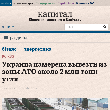
on-line
архів номерів
Спецпроекти
Capital time
Капитал 500
Бізнес починається з Капіталу
Войти
разделы
бізнес
энергетика
RSS
Украина намерена вывезти из
зоны АТО около 2 млн тонн
угля
03.12.2014 / 14:35
19298