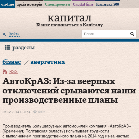
on-line
архів номерів
Спецпроекти
Capital time
Капитал 500
Бізнес починається з Капіталу
Войти
разделы
бізнес
энергетика
RSS
АвтоКрАЗ: Из-за веерных
отключений срываются наши
производственные планы
25.12.2014 / 10:54
6996
Производитель большегрузных автомобилей компания «АвтоКрАЗ»
(Кременчуг, Полтавская область) испытывает трудности
с выполнением производственного плана на 2014 год из-за частых