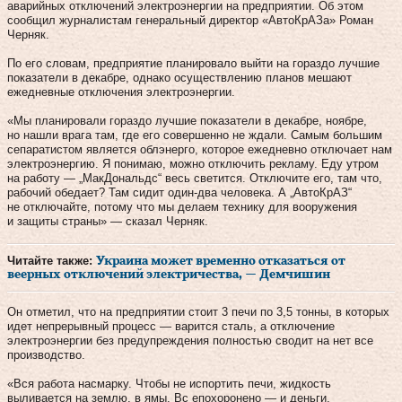
аварийных отключений электроэнергии на предприятии. Об этом
сообщил журналистам генеральный директор «АвтоКрАЗа» Роман
Черняк.
По его словам, предприятие планировало выйти на гораздо лучшие
показатели в декабре, однако осуществлению планов мешают
ежедневные отключения электроэнергии.
«Мы планировали гораздо лучшие показатели в декабре, ноябре,
но нашли врага там, где его совершенно не ждали. Самым большим
сепаратистом является облэнерго, которое ежедневно отключает нам
электроэнергию. Я понимаю, можно отключить рекламу. Еду утром
на работу — „МакДональдс“ весь светится. Отключите его, там что,
рабочий обедает? Там сидит один-два человека. А „АвтоКрАЗ“
не отключайте, потому что мы делаем технику для вооружения
и защиты страны» — сказал Черняк.
Читайте также:
Украина может временно отказаться от
веерных отключений электричества, — Демчишин
Он отметил, что на предприятии стоит 3 печи по 3,5 тонны, в которых
идет непрерывный процесс — варится сталь, а отключение
электроэнергии без предупреждения полностью сводит на нет все
производство.
«Вся работа насмарку. Чтобы не испортить печи, жидкость
выливается на землю, в ямы. Вс епохоронено — и деньги,