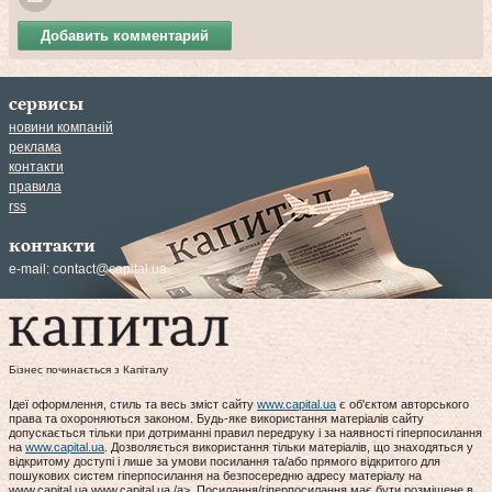
Добавить комментарий
сервисы
новини компаній
реклама
контакти
правила
rss
контакти
e-mail:
contact@capital.ua
Бізнес починається з Капіталу
Ідеї оформлення, стиль та весь зміст сайту
www.capital.ua
є об'єктом авторського
права та охороняються законом. Будь-яке використання матеріалів сайту
допускається тільки при дотриманні правил передруку і за наявності гіперпосилання
на
www.capital.ua
. Дозволяється використання тільки матеріалів, що знаходяться у
відкритому доступі і лише за умови посилання та/або прямого відкритого для
пошукових систем гіперпосилання на безпосередню адресу матеріалу на
www.capital.ua www.capital.ua /a>. Посилання/гіперпосилання має бути розміщене в