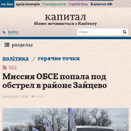
on-line
архів номерів
Спецпроекти
Capital time
Капитал 500
Бізнес починається з Капіталу
Войти
разделы
політика
горячие точки
RSS
Миссия ОБСЕ попала под
обстрел в районе Зайцево
10.04.2016 / 12:02
20020