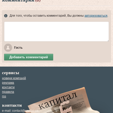
комментарии
(0)
Для того, чтобы оставить комментарий, Вы должны
авторизоваться
.
Гость
Добавить комментарий
сервисы
новини компаній
реклама
контакти
правила
rss
контакти
e-mail:
contact@capital.ua