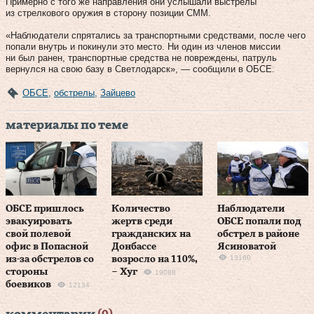
Примерно с того же направления они услышали выстрелы
из стрелкового оружия в сторону позиции СММ.
«Наблюдатели спрятались за транспортными средствами, после чего
попали внутрь и покинули это место. Ни один из членов миссии
ни был ранен, транспортные средства не повреждены, патруль
вернулся на свою базу в Светлодарск», — сообщили в ОБСЕ.
ОБСЕ
,
обстрелы
,
Зайцево
материалы по теме
ОБСЕ пришлось
Количество
Наблюдатели
эвакуировать
жертв среди
ОБСЕ попали под
свой полевой
гражданских на
обстрел в районе
офис в Попасной
Донбассе
Ясиноватой
13160
из-за обстрелов со
возросло на 110%,
стороны
– Хуг
19088
боевиков
12134