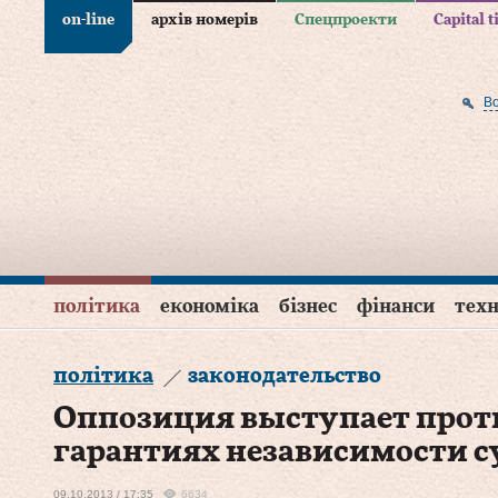
on-line
архів номерів
Спецпроекти
Capital 
В
політика
економіка
бізнес
фінанси
техн
політика
законодательство
Оппозиция выступает проти
гарантиях независимости с
09.10.2013 / 17:35
6634