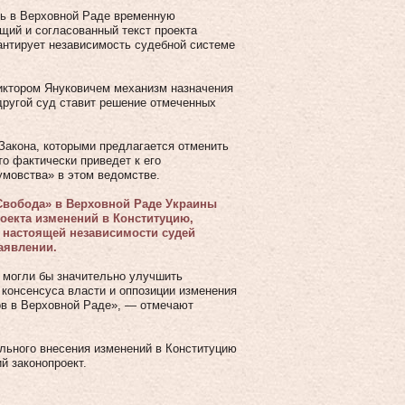
ать в Верховной Раде временную
щий и согласованный текст проекта
антирует независимость судебной системе
иктором Януковичем механизм назначения
другой суд ставит решение отмеченных
 Закона, которыми предлагается отменить
то фактически приведет к его
умовства» в этом ведомстве.
Свобода» в Верховной Раде Украины
оекта изменений в Конституцию,
м настоящей независимости судей
аявлении.
, могли бы значительно улучшить
 консенсуса власти и оппозиции изменения
ов в Верховной Раде», — отмечают
ельного внесения изменений в Конституцию
й законопроект.