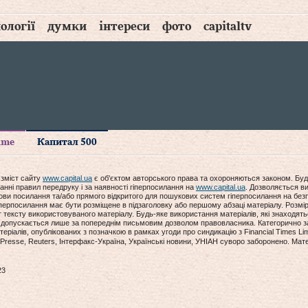
ології
думки
інтереси
фото
capitaltv
time
Капитал 500
 зміст сайту
www.capital.ua
є об'єктом авторського права та охороняються законом. Буд
анні правил передруку і за наявності гіперпосилання на
www.capital.ua
. Дозволяється ви
мови посилання та/або прямого відкритого для пошукових систем гіперпосилання на без
гіперпосилання має бути розміщене в підзаголовку або першому абзаці матеріалу. Розм
ексту використовуваного матеріалу. Будь-яке використання матеріалів, які знаходять
допускається лише за попереднім письмовим дозволом правовласника. Категорично за
еріалів, опублікованих з позначкою в рамках угоди про синдикацію з Financial Times Lim
Presse, Reuters, Інтерфакс-Україна, Українські новини, УНІАН суворо заборонено. Мат
23