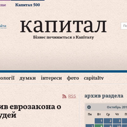
time
Капитал 500
ойти
Бізнес починається з Капіталу
ології
думки
інтереси
фото
capitaltv
архив раздела
RSS
в еврозакона о
Октябрь
201
удей
Пн
Вт
Ср
Чт
П
1
2
3
7
8
9
10