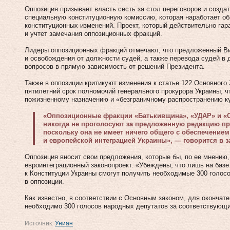
Оппозиция призывает власть сесть за стол переговоров и созд
специальную конституционную комиссию, которая наработает об
конституционных изменений. Проект, который действительно гар
и учтет замечания оппозиционных фракций.
Лидеры оппозиционных фракций отмечают, что предложенный В
и освобождения от должности судей, а также перевода судей в 
вопросов в прямую зависимость от решений Президента.
Также в оппозиции критикуют изменения к статье 122 Основного
пятилетний срок полномочий генерального прокурора Украины, ч
пожизненному назначению и «безграничному распространению к
«Оппозиционные фракции «Батькивщина», «УДАР» и «
никогда не проголосуют за предложенную редакцию пр
поскольку она не имеет ничего общего с обеспечение
и европейской интеграцией Украины», — говорится в з
Оппозиция вносит свои предложения, которые бы, по ее мнению
евроинтеграционный законопроект. «Убеждены, что лишь на базе
к Конституции Украины смогут получить необходимые 300 голос
в оппозиции.
Как известно, в соответствии с Основным законом, для окончат
необходимо 300 голосов народных депутатов за соответствующи
Источник:
Униан