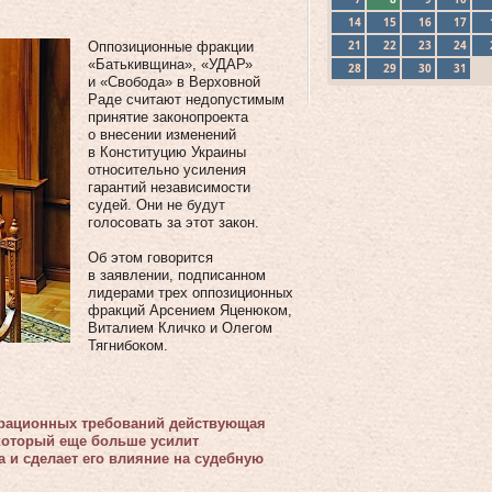
14
15
16
17
21
22
23
24
Оппозиционные фракции
«Батькивщина», «УДАР»
28
29
30
31
и «Свобода» в Верховной
Раде считают недопустимым
принятие законопроекта
о внесении изменений
в Конституцию Украины
относительно усиления
гарантий независимости
судей. Они не будут
голосовать за этот закон.
Об этом говорится
в заявлении, подписанном
лидерами трех оппозиционных
фракций Арсением Яценюком,
Виталием Кличко и Олегом
Тягнибоком.
грационных требований действующая
 который еще больше усилит
 и сделает его влияние на судебную