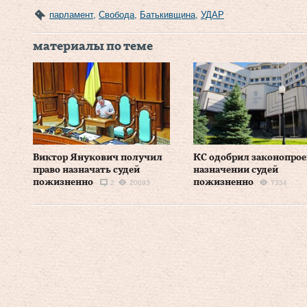
парламент
,
Свобода
,
Батькивщина
,
УДАР
материалы по теме
Виктор Янукович получил
КС одобрил законопрое
право назначать судей
назначении судей
пожизненно
пожизненно
2
20093
7334