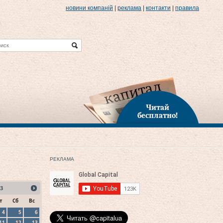
новини компаній
|
реклама
|
контакти
|
правила
Читай
бесплатно!
РЕКЛАМА
3
т
Сб
Вс
4
5
6
11
12
13