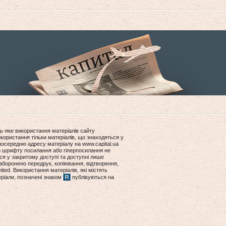
ь-яке використання матеріалів сайту
користання тільки матеріалів, що знаходяться у
посередню адресу матеріалу на www.capital.ua
ір шрифту посилання або гіперпосилання не
ся у закритому доступі та доступні лише
боронено передрук, копіювання, відтворення,
ited. Використання матеріалів, які містять
еріали, позначені знаком
публікуються на