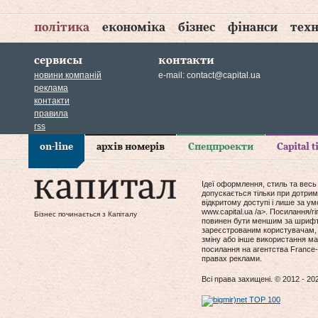
політика
економіка
бізнес
фінанси
техн
сервисы
контакти
новини компаній
e-mail:
contact@capital.ua
реклама
контакти
правила
rss
on-line
архів номерів
Спецпроекти
Capital 
Ідеї оформлення, стиль та весь
допускається тільки при дотрим
відкритому доступі і лише за у
www.capital.ua /a>. Посилання/
Бізнес починається з Капіталу
повинен бути меншим за шрифт т
зареєстрованим користувачам, 
зміну або інше використання мат
посилання на агентства France-
правах реклами.
Всі права захищені. © 2012 - 20