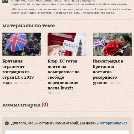
© The Financial Times Limited [2013]. Все права защищены.
Перепечатка, копирование или изменение статьи любым способом запрещены.
«Капитал» полностью отвечает за перевод этого текста, Financial Times Limited не
несет какой-либо ответственности за точность или качество перевода.
материалы по теме
Британия
Блэр: ЕС готов
Иммиграция в
ограничит
пойти на
Британию
миграцию из
компромисс по
достигла
стран ЕС с 2019
свободе
рекордного
года
передвижения
уровня
18328
7917
после Brexit
20081
комментарии
(0)
Для того, чтобы оставить комментарий, Вы должны
авторизоваться
.