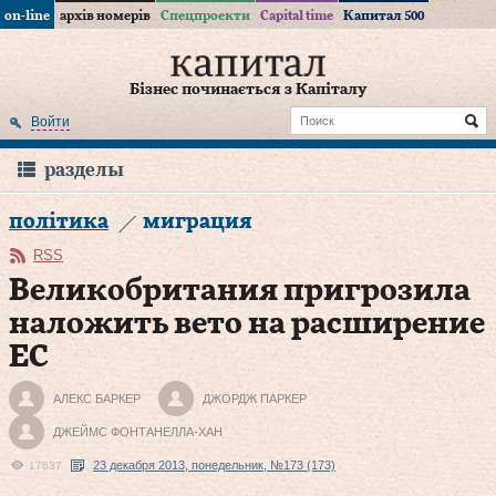
on-line
архів номерів
Спецпроекти
Capital time
Капитал 500
Бізнес починається з Капіталу
Войти
разделы
політика
миграция
RSS
Великобритания пригрозила
наложить вето на расширение
ЕС
АЛЕКС БАРКЕР
ДЖОРДЖ ПАРКЕР
ДЖЕЙМС ФОНТАНЕЛЛА-ХАН
23 декабря 2013, понедельник, №173 (173)
17637