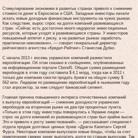
Стимулирование экономики в развитых странах привело к снижению
стоимости денег в Евросоюзе и США. Западные инвесторы начали
искать новые доходные финансовые инструменты на чужих рынках.
Как следствие, вырос спрос на долги компаний развивающихся
стран. «Сейчас есть достаточно много недорогих инвестиционных
ресурсов, которые уходят в развивающиеся страны. У инвесторов
повышенный аппетит к риску, а на развитых рынках заработать
практически невозможно», — говорит генеральный директор
рейтингового агентства «Кредит-Рейтинг» Станислав Дубко.
С начала 2013 г. восемь украинских компаний разместили
еврооблигации. Об этом сказано в сообщениях, опубликованных
на информационном портале CbondS. Общая сумма размещения
евробондов в этом году составила $ 4,1 млрд, тогда как в 2012 г.
только две компании смогли продать бумаги на общую сумму $
562 млн. Лидером по размещению еврооблигаций в нынешнем году
стал агросектор, за ним следует банковский сегмент.
Главная причина повышенного интереса отечественных компаний
к выпуску еврооблигаций — снижение доходности украинских
евробондов на вторичном рынке на два-три процентных пункта.
«Только в этом году инвесторы повернулись к Украине лицом —
спрос на долги компаний из развивающихся стран был крайне высок.
Это и привело к росту заимствований», — рассказывает специалист
отдела продаж долговых ценных бумаг «Драгон Капитал» Сергей
Фурса. Некоторые компании выпускали новые бонды, чтобы за счет
привлечения свежих денег выплатить долги по старым выпускам. Так