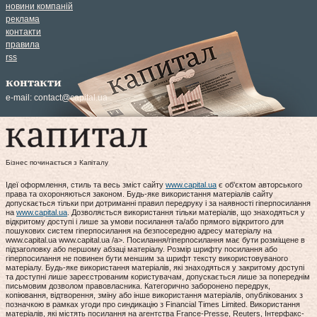
новини компаній
реклама
контакти
правила
rss
контакти
e-mail:
contact@capital.ua
Бізнес починається з Капіталу
Ідеї оформлення, стиль та весь зміст сайту
www.capital.ua
є об'єктом авторського
права та охороняються законом. Будь-яке використання матеріалів сайту
допускається тільки при дотриманні правил передруку і за наявності гіперпосилання
на
www.capital.ua
. Дозволяється використання тільки матеріалів, що знаходяться у
відкритому доступі і лише за умови посилання та/або прямого відкритого для
пошукових систем гіперпосилання на безпосередню адресу матеріалу на
www.capital.ua www.capital.ua /a>. Посилання/гіперпосилання має бути розміщене в
підзаголовку або першому абзаці матеріалу. Розмір шрифту посилання або
гіперпосилання не повинен бути меншим за шрифт тексту використовуваного
матеріалу. Будь-яке використання матеріалів, які знаходяться у закритому доступі
та доступні лише зареєстрованим користувачам, допускається лише за попереднім
письмовим дозволом правовласника. Категорично заборонено передрук,
копіювання, відтворення, зміну або інше використання матеріалів, опублікованих з
позначкою в рамках угоди про синдикацію з Financial Times Limited. Використання
матеріалів, які містять посилання на агентства France-Presse, Reuters, Інтерфакс-