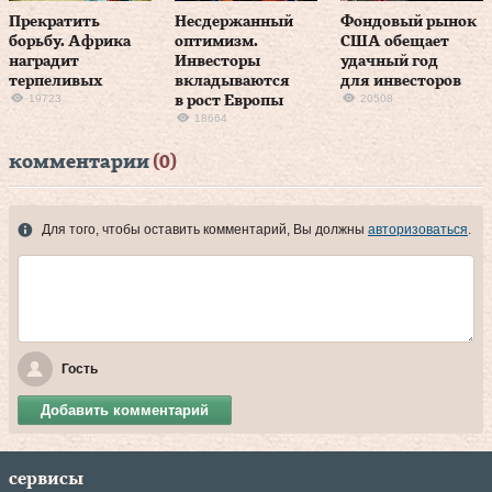
Прекратить
Несдержанный
Фондовый рынок
борьбу. Африка
оптимизм.
США обещает
наградит
Инвесторы
удачный год
терпеливых
вкладываются
для инвесторов
19723
20508
в рост Европы
18664
комментарии
(0)
Для того, чтобы оставить комментарий, Вы должны
авторизоваться
.
Гость
Добавить комментарий
сервисы