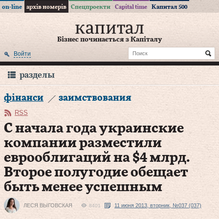
on-line
архів номерів
Спецпроекти
Capital time
Капитал 500
Бізнес починається з Капіталу
Войти
разделы
фінанси
заимствования
RSS
С начала года украинские
компании разместили
еврооблигаций на $4 млрд.
Второе полугодие обещает
быть менее успешным
ЛЕСЯ ВЫГОВСКАЯ
11 июня 2013, вторник, №037 (037)
8401