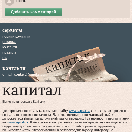
Гость
Добавить комментарий
сервисы
новини компаній
реклама
контакти
правила
rss
контакти
e-mail:
contact@capital.ua
Бізнес починається з Капіталу
Ідеї оформлення, стиль та весь зміст сайту
www.capital.ua
є об'єктом авторського
права та охороняються законом. Будь-яке використання матеріалів сайту
допускається тільки при дотриманні правил передруку і за наявності гіперпосилання
на
www.capital.ua
. Дозволяється використання тільки матеріалів, що знаходяться у
відкритому доступі і лише за умови посилання та/або прямого відкритого для
пошукових систем гіперпосилання на безпосередню адресу матеріалу на