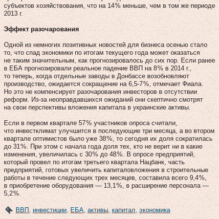
субъектов хозяйствования, что на 14 % меньше, чем в том же периоде
2013 г.
Эффект разочарования
Одной из немногих позитивных новостей для бизнеса осенью стало
то, что спад экономики по итогам текущего года может оказаться
не таким значительным, как прогнозировалось до сих пор. Если ранее
в ЕБА прогнозировали реальное падение ВВП на 8 % в 2014 г.,
то теперь, когда отдельные заводы в Донбассе возобновляют
производство, ожидается сокращение на 6,5‑7 %, отмечает Фиала.
Но это не компенсирует разочарования инвесторов в отсутствии
реформ. Из-за неоправдавшихся ожиданий они скептично смотрят
на свои перспективы вложения капитала в украинские активы.
Если в первом квартале 57 % участников опроса считали,
что инвестклимат улучшится в последующие три месяца, а во втором
квартале оптимистов было уже 38 %, то сегодня их доля сократилась
до 31 %. При этом с начала года доля тех, кто не верит ни в какие
изменения, увеличилась с 30 % до 48 %. В опросе предприятий,
который провел по итогам третьего квартала Нацбанк, часть
предприятий, готовых увеличить капиталовложения в строительные
работы в течение следующих трех месяцев, составила всего 9,4 %,
в приобретение оборудования — 13,1 %, в расширение персонала —
5,2 %.
ВВП
,
инвестиции
,
ЕБА
,
активы
,
капитал
,
экономика