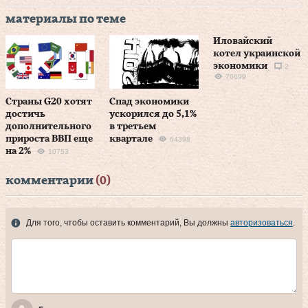
материалы по теме
Иловайский
котел украинской
экономики
2
70699
Страны G20 хотят
Спад экономики
достичь
ускорился до 5,1%
дополнительного
в третьем
прироста ВВП еще
квартале
64398
на 2%
10753
комментарии
(0)
Для того, чтобы оставить комментарий, Вы должны
авторизоваться
.