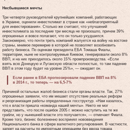
Несбывшиеся мечты
Три четверти руководителей крупнейших компаний, работающих
в Украине, оценили инвестклимат в стране как «неблагоприятный
для инвестирования». Столько же считают, что улучшений
инвестклимата за последние три месяца не произошло, причем 39 %
опрошенных и вовсе полагают, что он только ухудшился.
Закономерно, что почти треть компаний жалуется на войну на востоке
страны, мнимое перемирие в которой не позволяет возобновить
работу бизнеса. По оценкам президента ЕБА Томаша Фиалы,
территории, ныне не контролируемые Киевом, генерировали около 8 %
ВВП, и на них приходилось около 15 % промпроизводства. «Если
взять всю Донецкую и Луганскую области полностью, то там падение
ВВП в этом году будет на уровне 25 %», — ожидает он.
Если ранее в ЕБА прогнозировали падение ВВП на 8 %
в 2014 г., то теперь — на 6,5‑7 %
Причиной остальных жалоб бизнеса стали органы власти. Так, 27 %
опрошенных заявили, что им мешает отсутствие реальных реформ
и реорганизация работы определенных госструктур. «Нам казалось,
что к власти пришла «команда нашей мечты». Никто не мог
представить, что после ошибок 2005 г. можно наступить на те же
грабли, но у нынешней власти это получается», — отмечает Фиала.
Кроме того, бизнес болезненно воспринял нововведения
Национального банка в сфере валютного регулирования. В частности,
запрет на расчеты по импортным операциям без ввоза товара