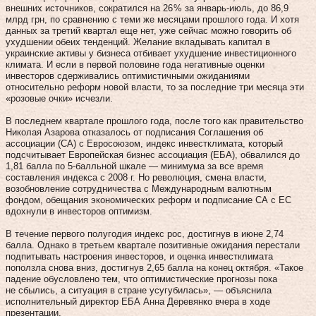
внешних источников, сократился на 26 % за январь-июль, до 86,9
млрд грн, по сравнению с теми же месяцами прошлого года. И хотя
данных за третий квартал еще нет, уже сейчас можно говорить об
ухудшении обеих тенденций. Желание вкладывать капитал в
украинские активы у бизнеса отбивает ухудшение инвестиционного
климата. И если в первой половине года негативные оценки
инвесторов сдерживались оптимистичными ожиданиями
относительно реформ новой власти, то за последние три месяца эти
«розовые очки» исчезли.
В последнем квартале прошлого года, после того как правительство
Николая Азарова отказалось от подписания Соглашения об
ассоциации (СА) с Евросоюзом, индекс инвестклимата, который
подсчитывает Европейская бизнес ассоциация (ЕБА), обвалился до
1,81 балла по 5‑балльной шкале — минимума за все время
составления индекса с 2008 г. Но революция, смена власти,
возобновление сотрудничества с Международным валютным
фондом, обещания экономических реформ и подписание СА с ЕС
вдохнули в инвесторов оптимизм.
В течение первого полугодия индекс рос, достигнув в июне 2,74
балла. Однако в третьем квартале позитивные ожидания перестали
подпитывать настроения инвесторов, и оценка инвестклимата
поползла снова вниз, достигнув 2,65 балла на конец октября. «Такое
падение обусловлено тем, что оптимистические прогнозы пока
не сбылись, а ситуация в стране усугубилась», — объяснила
исполнительный директор ЕБА Анна Деревянко вчера в ходе
презентации.