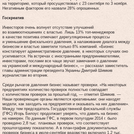
на территорию, который просуществовал с 23 сентября по 3 ноября.
Негативным фактором его назвали 28 % опрошенных.
Госкреатив
Инвесторов очень волнует отсутствие улучшений
во взаимоотношениях с властью. Лишь 13 % топ-менеджеров
в качестве позитива отмечают дерегуляционные процессы
и уменьшение фискального давления, а налаживание диалога между
бизнесом и властью заметили только 8 % компаний. «Бизнес
констатирует административное давление, в некоторых случаях оно
усиливается. На встречах с иностранными предпринимателями,
инвесторами, послами все чаще звучат замечания о давлении
на украинский и международный бизнес», — рассказал заместитель
главы администрации президента Украины Дмитрий Шимкив
журналистам во вторник.
Среди рычагов давления бизнес называет проверки. «На некоторых
предприятиях количество проверок полностью совпадает
с количеством проверок за прошлый год, — отметил Шимкив. —
Наши проверяющие органы являются креативными: они находят
модели, как заходить на предприятия и оказывать на них давление».
Между тем председатель Государственной фискальной службы
(ГФС) Игорь Билоус продолжает уверять, что давить на бизнес
на намерен. По данным ГФС, в первом полугодии 2014 г. было
проведено 2,8 тыс. плановых проверок, что соответствует
прошлогоднему показателю. А в план-график документальных
проверок бизнеса в июле-сентябре ведомство включило 1,2 тыс.