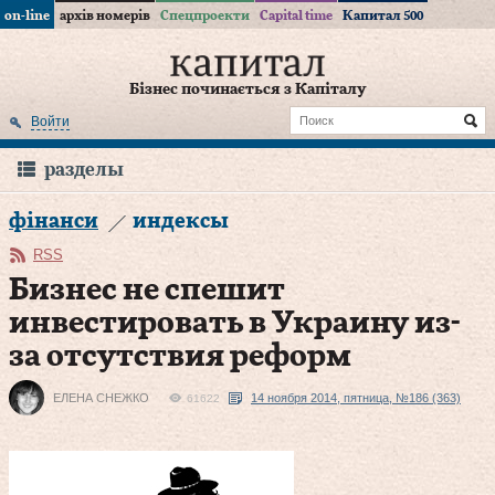
on-line
архів номерів
Спецпроекти
Capital time
Капитал 500
Бізнес починається з Капіталу
Войти
разделы
фінанси
индексы
RSS
Бизнес не спешит
инвестировать в Украину из-
за отсутствия реформ
ЕЛЕНА СНЕЖКО
14 ноября 2014, пятница, №186 (363)
61622