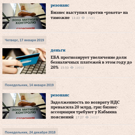
резонанс
Бизнес выступил против «рэкета» на
таможне
13:43
17491
Четверг, 17 января 2019
деньги
ЕБА прогнозирует увеличение доли
безналичных платежей в этом году до
20%
15:53
19953
Понедельник, 14 января 2019
резонанс
Задолженность по возврату НДС
превысила 20 млрд. грн: бизнес-
ассоциации требуют у Кабмина
пояснений
17:27
24037
Понедельник, 24 декабря 2018