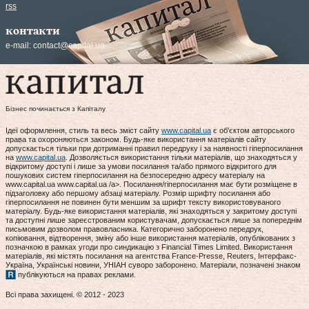
rss
контакти
e-mail:
contact@capital.ua
Бізнес починається з Капіталу
Ідеї оформлення, стиль та весь зміст сайту
www.capital.ua
є об'єктом авторського
права та охороняються законом. Будь-яке використання матеріалів сайту
допускається тільки при дотриманні правил передруку і за наявності гіперпосилання
на
www.capital.ua
. Дозволяється використання тільки матеріалів, що знаходяться у
відкритому доступі і лише за умови посилання та/або прямого відкритого для
пошукових систем гіперпосилання на безпосередню адресу матеріалу на
www.capital.ua www.capital.ua /a>. Посилання/гіперпосилання має бути розміщене в
підзаголовку або першому абзаці матеріалу. Розмір шрифту посилання або
гіперпосилання не повинен бути меншим за шрифт тексту використовуваного
матеріалу. Будь-яке використання матеріалів, які знаходяться у закритому доступі
та доступні лише зареєстрованим користувачам, допускається лише за попереднім
письмовим дозволом правовласника. Категорично заборонено передрук,
копіювання, відтворення, зміну або інше використання матеріалів, опублікованих з
позначкою в рамках угоди про синдикацію з Financial Times Limited. Використання
матеріалів, які містять посилання на агентства France-Presse, Reuters, Інтерфакс-
Україна, Українські новини, УНІАН суворо заборонено. Матеріали, позначені знаком
публікуються на правах реклами.
Всі права захищені. © 2012 - 2023