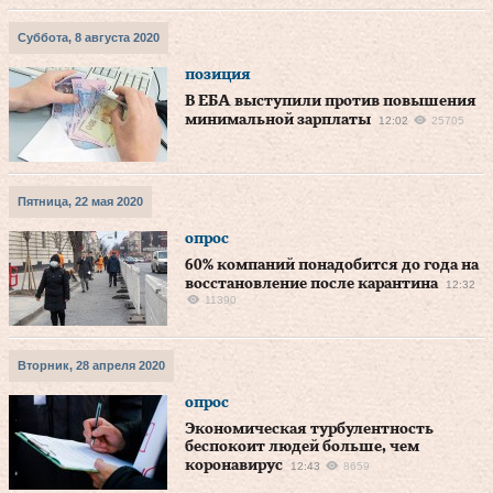
Суббота, 8 августа 2020
позиция
В EБA выступили против повышения
минимальной зарплаты
12:02
25705
Пятница, 22 мая 2020
опрос
60% компаний понадобится до года на
восстановление после карантина
12:32
11390
Вторник, 28 апреля 2020
опрос
Экономическая турбулентность
беспокоит людей больше, чем
коронавирус
12:43
8659