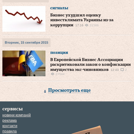
сигналы
Бизнес ухудшил оценку
инвестклимата Украины из-за
коррупции
17:16
21568
Вторник, 15 сентября 2015
позиция
В Европейской Бизнес Ассоциации
раскритиковали закон о конфискации
имущества экс-чиновников
12:43
2
27544
Просмотреть еще
сервисы
новини компаній
реклама
контакти
правила