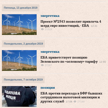
Пятница, 13 декабря 2019
энергетика
Проект №2543 позволит привлечь 4
млрд евро инвестиций, - ЕБА
12:31
21519
Понедельник, 2 декабря 2019
энергетика
ЕБА приветствует позицию
Зеленского по «зеленому» тарифу
12:55
27267
Понедельник, 7 октября 2019
позиция
ЕБА против перехода в БФР бывших
сотрудников налоговой милиции и
других служб
17:08
17190