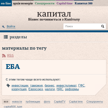
on-line
архів номерів
Спецпроекти
Capital time
Капитал 500
Бізнес починається з Капіталу
Войти
разделы
материалы по тегу
RSS
ЕБА
С этим тегом чаще всего используют:
инвестиции
,
таможня
,
бизнес
,
инвестклимат
,
ГФС
,
коррупция
,
Евросоюз
,
налоги
,
НДС
,
реформы
все
новости
публикации
фото
CapitalTV
Capital time
Спецпроекты
capital500_type