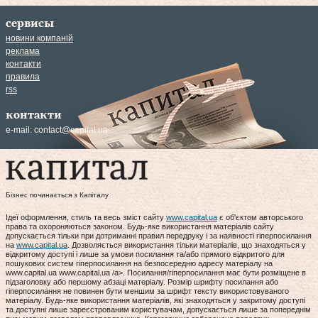
сервисы
новини компаній
реклама
контакти
правила
rss
контакти
e-mail:
contact@capital.ua
Бізнес починається з Капіталу
Ідеї оформлення, стиль та весь зміст сайту
www.capital.ua
є об'єктом авторського
права та охороняються законом. Будь-яке використання матеріалів сайту
допускається тільки при дотриманні правил передруку і за наявності гіперпосилання
на
www.capital.ua
. Дозволяється використання тільки матеріалів, що знаходяться у
відкритому доступі і лише за умови посилання та/або прямого відкритого для
пошукових систем гіперпосилання на безпосередню адресу матеріалу на
www.capital.ua www.capital.ua /a>. Посилання/гіперпосилання має бути розміщене в
підзаголовку або першому абзаці матеріалу. Розмір шрифту посилання або
гіперпосилання не повинен бути меншим за шрифт тексту використовуваного
матеріалу. Будь-яке використання матеріалів, які знаходяться у закритому доступі
та доступні лише зареєстрованим користувачам, допускається лише за попереднім