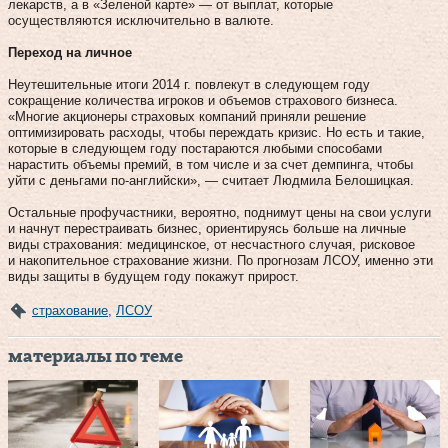
лекарств, а в «Зеленой карте» — от выплат, которые
осуществляются исключительно в валюте.
Переход на личное
Неутешительные итоги 2014 г. повлекут в следующем году
сокращение количества игроков и объемов страхового бизнеса.
«Многие акционеры страховых компаний приняли решение
оптимизировать расходы, чтобы переждать кризис. Но есть и такие,
которые в следующем году постараются любыми способами
нарастить объемы премий, в том числе и за счет демпинга, чтобы
уйти с деньгами по‑английски», — считает Людмила Белошицкая.
Остальные профучастники, вероятно, поднимут цены на свои услуги
и начнут перестраивать бизнес, ориентируясь больше на личные
виды страхования: медицинское, от несчастного случая, рисковое
и накопительное страхование жизни. По прогнозам ЛСОУ, именно эти
виды защиты в будущем году покажут прирост.
страхование
,
ЛСОУ
материалы по теме