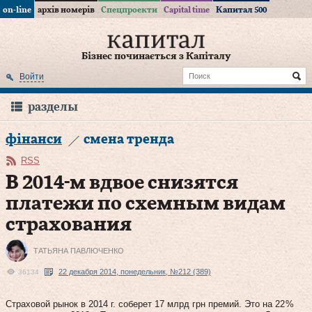
on-line
архів номерів
Спецпроекти
Capital time
Капитал 500
Бізнес починається з Капіталу
Войти
разделы
фінанси
смена тренда
RSS
В 2014‑м вдвое снизятся
платежи по схемным видам
страхования
ТАТЬЯНА ПАВЛЮЧЕНКО
22 декабря 2014, понедельник, №212 (389)
36134
Страховой рынок в 2014 г. соберет 17 млрд грн премий. Это на 22 %