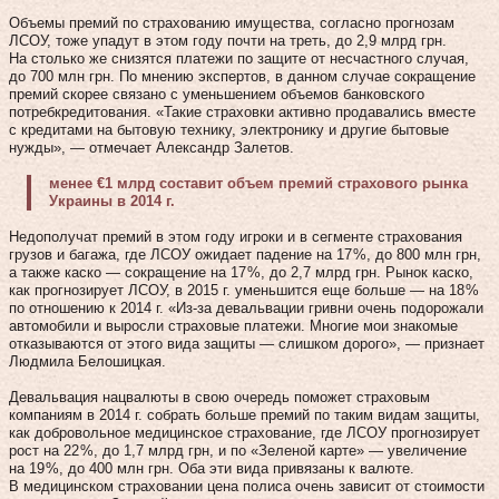
Объемы премий по страхованию имущества, согласно прогнозам
ЛСОУ, тоже упадут в этом году почти на треть, до 2,9 млрд грн.
На столько же снизятся платежи по защите от несчастного случая,
до 700 млн грн. По мнению экспертов, в данном случае сокращение
премий скорее связано с уменьшением объемов банковского
потребкредитования. «Такие страховки активно продавались вместе
с кредитами на бытовую технику, электронику и другие бытовые
нужды», — отмечает Александр Залетов.
менее €1 млрд составит объем премий страхового рынка
Украины в 2014 г.
Недополучат премий в этом году иг­ро­ки и в сег­мен­те стра­хования
грузов и багажа, где ЛСОУ ожидает падение на 17 %, до 800 млн грн,
а также каско — сокращение на 17 %, до 2,7 млрд грн. Рынок каско,
как прогнозирует ЛСОУ, в 2015 г. уменьшится еще больше — на 18 %
по отношению к 2014 г. «Из-за девальвации гривни очень подорожали
автомобили и выросли страховые платежи. Многие мои знакомые
отказываются от этого вида защиты — слишком дорого», — признает
Людмила Белошицкая.
Девальвация нацвалюты в свою очередь поможет страховым
компаниям в 2014 г. собрать больше премий по таким видам защиты,
как добровольное медицинское страхование, где ЛСОУ прогнозирует
рост на 22 %, до 1,7 млрд грн, и по «Зеленой карте» — увеличение
на 19 %, до 400 млн грн. Оба эти вида привязаны к валюте.
В медицинском страховании цена полиса очень зависит от стоимости