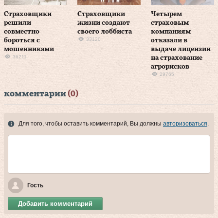
Страховщики
Страховщики
Четырем
решили
жизни создают
страховым
совместно
своего лоббиста
компаниям
33120
бороться с
отказали в
мошенниками
выдаче лицензии
36211
на страхование
агрорисков
29765
комментарии
(0)
Для того, чтобы оставить комментарий, Вы должны
авторизоваться
.
Гость
Добавить комментарий