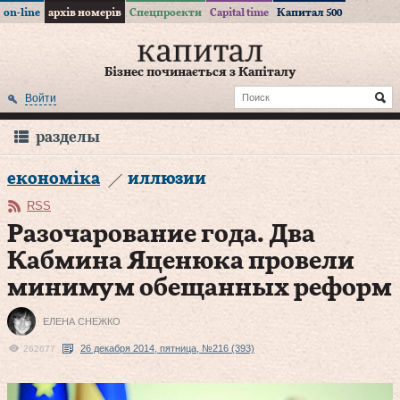
on-line
архів номерів
Спецпроекти
Capital time
Капитал 500
Бізнес починається з Капіталу
Войти
разделы
економіка
иллюзии
RSS
Разочарование года. Два
Кабмина Яценюка провели
минимум обещанных реформ
ЕЛЕНА СНЕЖКО
26 декабря 2014, пятница, №216 (393)
262677