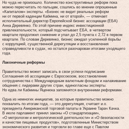
Но чуда не произошло. Количество конструктивных реформ пока
можно пересчитать по пальцам, сошлись во мнении опрошенные
«Капиталом» эксперты. «Бизнес не видит реальных реформ
ни от первой каденции Кабмина, ни от второй», — отмечает
исполнительный директор Европейской бизнес ассоциации (ЕБА)
Анна Деревянко. По этой причине индекс инвестиционной
привлекательности, который подсчитывает ЕБА, в четвертом
квартале продолжил снижение и упал до 2,5 пункта с 2,72 в первом
квартале. По словам Деревянко, бизнес ожидал усиленной борьбы
с коррупцией, существенной дерегуляции и восстановления
справедливости в судах, но остался разочарован итогами уходящего
года.
Лаконичные реформы
Правительство может записать в свои успехи подписание
Соглашения об ассоциации с Евросоюзом, восстановление
сотрудничества с Международным валютным фондом и налаживание
общения с лидерами других стран, единогласны эксперты.
Но едва ли Кабмины Яценюка запомнятся внутренними реформами.
Одна из немногих инициатив, за которые правительство можно
похвалить по итогам года, — это дерегуляция, считает и.о.
президента Американской торговой палаты в Украине Тарач Качка.
В июле парламент принял законы «О стандартизации»,
«О метрологии и метрологической деятельности» и «О безопасности
и качестве пищевых продуктов», подготовленные Министерством
экономического развития и торговли во главе еще с Павлом