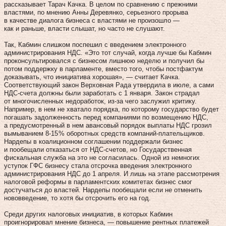
рассказывает Тарач Качка. В целом по сравнению с прежними
властями, по мнению Анны Деревянко, серьезного прорыва
в качестве диалога бизнеса с властями не произошло —
как и раньше, власти слышат, но часто не слушают.
Так, Кабмин слишком поспешил с введением электронного
администрирования НДС. «Это тот случай, когда лучше бы Кабмин
проконсультировался с бизнесом лишнюю неделю и получил бы
потом поддержку в парламенте, вместо того, чтобы постфактум
доказывать, что инициатива хорошая», — считает Качка.
Соответствующий закон Верховная Рада утвердила в июле, а сами
НДС-счета должны были заработать с 1 января. Закон страдал
от многочисленных недоработок, из‑за чего заслужил критику.
Например, в нем не хватало порядка, по которому государство будет
погашать задолженность перед компаниями по возмещению НДС,
а предусмотренный в нем авансовый порядок выплаты НДС грозил
вымыванием 8‑15 % оборотных средств компаний-плательщиков.
Нардепы в коалиционном соглашении поддержали бизнес
и пообещали отказаться от НДС-счетов, но Государственная
фискальная служба на это не согласилась. Одной из немногих
уступок ГФС бизнесу стала отсрочка введения электронного
администрирования НДС до 1 апреля. И лишь на этапе рассмотрения
налоговой реформы в парламентских комитетах бизнес смог
достучаться до властей. Нардепы пообещали если не отменить
нововведение, то хотя бы отсрочить его на год.
Среди других налоговых инициатив, в которых Кабмин
проигнорировал мнение бизнеса, — повышение рентных платежей