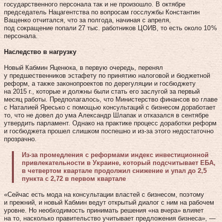
государственного персонала так и не произошло. В октябре
председатель Нацагентства по вопросам госслужбы Константин
Ващенко отчитался, что за полгода, начиная с апреля,
под сокращение попали 27 тыс. работников ЦОИВ, то есть около 10 %
персонала.
Наследство в нагрузку
Новый Кабмин Яценюка, в первую очередь, перенял
у предшественников эстафету по принятию налоговой и бюджетной
реформ, а также законопроектов по дерегуляции и госбюджету
на 2015 г., которые и должны были стать его заслугой за первый
месяц работы. Предполагалось, что Министерство финансов во главе
с Наталией Яресько с помощью консультаций с бизнесом доработает
то, что не довел до ума Александр Шлапак и отказался в сентябре
утвердить парламент. Однако на практике процесс доработки реформ
и госбюджета прошел слишком поспешно и из‑за этого недостаточно
прозрачно.
Из-за промедления с реформами индекс инвестиционной
привлекательности в Украине, который подсчитывает ЕБА,
в четвертом квартале продолжил снижение и упал до 2,5
пункта с 2,72 в первом квартале
«Сейчас есть мода на консультации властей с бизнесом, поэтому
и прежний, и новый Кабмин ведут открытый диалог с ним на рабочем
уровне. Но необходимость принимать решения «на вчера» влияет
на то, насколько правительство учитывает предложения бизнеса», —