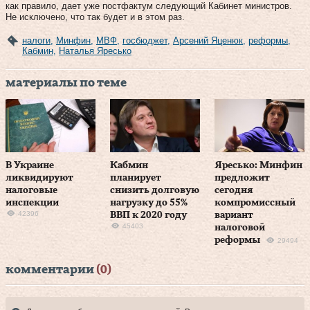
как правило, дает уже постфактум следующий Кабинет министров.
Не исключено, что так будет и в этом раз.
налоги
,
Минфин
,
МВФ
,
госбюджет
,
Арсений Яценюк
,
реформы
,
Кабмин
,
Наталья Яресько
материалы по теме
В Украине
Кабмин
Яресько: Минфин
ликвидируют
планирует
предложит
налоговые
снизить долговую
сегодня
инспекции
нагрузку до 55%
компромиссный
42396
ВВП к 2020 году
вариант
45403
налоговой
реформы
29494
комментарии
(0)