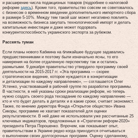
и расширение числа подакцизных товаров (подробнее о налоговой
реформе
здесь
). Кроме того, правительство совсем не советовалось
с бизнесом о временном введении дополнительного импортного сбора
в размере 5‑10 %. Между тем такой шаг может негативно повлиять
на возможность бизнеса закупать технологический импорт и делать
капитальные инвестиции и даже может подорвать
конкурентоспособность украинского экспорта за рубежом.
Рассеять туман
Если планы нового Кабмина на ближайшее будущее задавались
предшественниками и поэтому были изначально ясны, то его
намерения на более отдаленную перспективу так и остались
размытыми. 9 декабря правительство утвердило программу своей
деятельности на 2015‑2017 гг. «Эта программа — скорее
стратегическое видение, которое нуждается в конкретизации
и детализации по каждому направлению», — соглашается Олег
Устенко, участвовавший в рабочей группе по разработке программы.
В частности, в ней указаны сроки реализации реформ, но теперь
нужно создать своего рода техзадание по каждому направлению —
кто и что будет делать в деталях и в какие сроки, считает экономист.
Также, по мнению директора Фонда «Открытое общество» Ивана
Сикоры, программе не хватает показателей для оценки
результативности. В ней даже не использовали уже рассчитанные 25
ключевых индикаторов, предложенных в «Стратегии реформ-2020»
президента Петра Порошенко. Впрочем, как показывает опыт,
правительствам в Украине редко когда приходится отчитываться
о выполнении своих долгосрочных программ. Оценку сделанному,