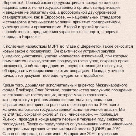
Шереметой. Первый закон предусматривает создание единого
национального, но не государственного органа стандартизации
и введение не обязательной, а добровольной двухуровневой
стандартизации, как в Евросоюзе, — национальных стандартов
и стандартов и технических условий, принятых предприятиями,
учреждениями и организациями. Второй и третий должны
способствовать продвижению украинского экспорта, в первую
очередь в Евросоюз.
К полезным наработкам МЭРТ во главе с Шереметой также относится
новый закон о госзакупках. Он фактически устранил закупки
у «одного участника», урезал количество исключений, при которых
применяется неконкурентная процедура госзакупок, сократил сроки
госзакупок, и обязал предприятия, осуществляющие госзакупки,
обнародовать информацию по этим операциям. Правда, уточняет
Качка, этот документ все еще нуждается в доработке.
Кроме того, добавляет исполнительный директор Международного
фонда Блейзера Олег Устенко, правительство заслужило поощрение
за сокращение госслужащих, которое можно трактовать
как подготовку к реформированию системы гос­управления.
«Правительство приняло решение о сокращении на 10 % всего
количества органов государственной исполнительной власти. Мы
из 249 тыс. сократим около 24 тыс. чиновников», — пообещал
Яценюк, проводя в конце марта первый в текущем году секвестр
госбюджета. Также он предупредил об уменьшении числа чиновников
в центральных органах исполнительной власти (ЦОИВ) на 20 %.
Слово он сдержал, но частично. На практике 20 %-го урезания