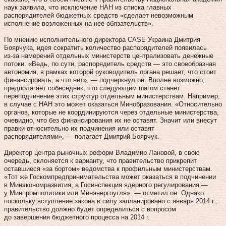
наук заявила, что исключение НАН из списка главных
распорядителей бюджетных средств «сделает невозможным
исполнение возложенных на нее обязательств».
По мнению исполнительного директора CASE Украина Дмитрия
Боярчука, идея сократить количество распорядителей появилась
из‑за намерений отдельных министерств централизовать денежные
потоки. «Ведь, по сути, распорядитель средств — это своеоб­разная
автономия, в рамках которой руководитель органа решает, что стоит
финансировать, а что нет», — подчеркнул он. Вполне возможно,
предполагает собеседник, что следующим шагом станет
переподчинение этих структур отдельным министерствам. Например,
в случае с НАН это может оказаться Минобразования. «Относительно
органов, которые не координируются через отдельные министерства,
очевидно, что без финансирования их не оставят. Значит или внесут
правки относительно их подчинения или оставят
распорядителями», — полагает Дмитрий Боярчук.
Директор центра рыночных реформ Владимир Лановой, в свою
очередь, склоняется к варианту, что правительство прикрепит
оставшиеся «за бортом» ведомства к профильным министерствам.
«Тот же Госкомпредпринимательства может оказаться в подчинении
в Минэкономразвития, а Госинспекция ядерного регулирования —
у Минпромполитики или Минэнергоугля», — отметил он. Однако
поскольку вступление закона в силу запланировано с января 2014 г.,
правительство должно будет определиться с вопросом
до завершения бюджетного процесса на 2014 г.