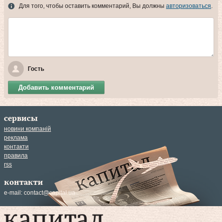
Для того, чтобы оставить комментарий, Вы должны
авторизоваться
.
Гость
Добавить комментарий
сервисы
новини компаній
реклама
контакти
правила
rss
контакти
e-mail:
contact@capital.ua