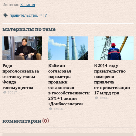
Источник:
Капитал
правительство
,
ФГИ
материалы по теме
Рада
Кабмин
В 2014 году
проголосовала за
согласовал
правительство
отставку главы
параметры
намерено
Фонда
продажи
привлечь
госимущества
оставшихся
от приватизации
30517
в госсобственности
17 млрд грн
15933
25 % + 1 акции
«Донбассэнерго»
15016
комментарии
(0)