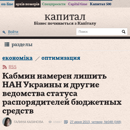
on-line
архів номерів
Спецпроекти
Capital time
Капитал 500
Бізнес починається з Капіталу
Войти
разделы
економіка
оптимизация
RSS
Кабмин намерен лишить
НАН Украины и другие
ведомства статуса
распорядителей бюджетных
средств
ГАЛИНА КАЛАЧОВА
27 июня 2013, четверг, №048 (048)
10687