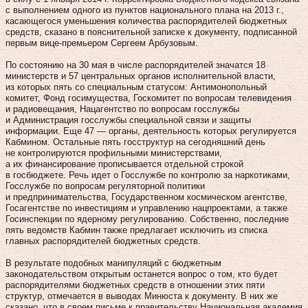
с выполнением одного из пунктов национального плана на 2013 г.,
касающегося уменьшения количества распорядителей бюджетных
средств, сказано в пояснительной записке к документу, подписанной
первым вице-премьером Сергеем Арбузовым.
По состоянию на 30 мая в числе распорядителей значатся 18
министерств и 57 цент­ральных органов исполнительной власти,
из которых пять со специальным статусом: Антимонопольный
комитет, Фонд госимущества, Госкомитет по вопросам телевидения
и радиовещания, Нацагентство по вопросам госслужбы
и Администрация госслужбы специальной связи и защиты
информации. Еще 47 — органы, деятельность которых регулируется
Кабмином. Остальные пять госструктур на сегодняшний день
не контролируются профильными министерствами,
а их финансирование прописывается отдельной строкой
в госбюджете. Речь идет о Госслужбе по контролю за наркотиками,
Госслужбе по вопросам регуляторной политики
и предпринимательства, Государственном космическом агентстве,
Госагентстве по инвестициям и управлению нацпроектами, а также
Госинспекции по ядерному регулированию. Собственно, последние
пять ведомств Кабмин также предлагает исключить из списка
главных распорядителей бюджетных средств.
В результате подобных манипуляций с бюджетным
законодательством открытым останется вопрос о том, кто будет
распорядителями бюджетных средств в отношении этих пяти
структур, отмечается в выводах Минюста к документу. В них же
сказано, что в своем письме к правительству Национальная академия