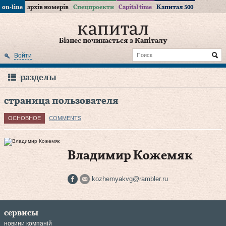
on-line
архів номерів
Спецпроекти
Capital time
Капитал 500
Бізнес починається з Капіталу
Войти
разделы
страница пользователя
ОСНОВНОЕ
COMMENTS
Владимир Кожемяк
kozhemyakvg@rambler.ru
сервисы
новини компаній