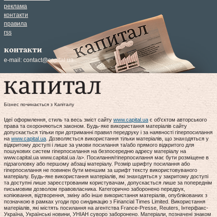
реклама
контакти
правила
rss
контакти
e-mail:
contact@capital.ua
Бізнес починається з Капіталу
Ідеї оформлення, стиль та весь зміст сайту
www.capital.ua
є об'єктом авторського
права та охороняються законом. Будь-яке використання матеріалів сайту
допускається тільки при дотриманні правил передруку і за наявності гіперпосилання
на
www.capital.ua
. Дозволяється використання тільки матеріалів, що знаходяться у
відкритому доступі і лише за умови посилання та/або прямого відкритого для
пошукових систем гіперпосилання на безпосередню адресу матеріалу на
www.capital.ua www.capital.ua /a>. Посилання/гіперпосилання має бути розміщене в
підзаголовку або першому абзаці матеріалу. Розмір шрифту посилання або
гіперпосилання не повинен бути меншим за шрифт тексту використовуваного
матеріалу. Будь-яке використання матеріалів, які знаходяться у закритому доступі
та доступні лише зареєстрованим користувачам, допускається лише за попереднім
письмовим дозволом правовласника. Категорично заборонено передрук,
копіювання, відтворення, зміну або інше використання матеріалів, опублікованих з
позначкою в рамках угоди про синдикацію з Financial Times Limited. Використання
матеріалів, які містять посилання на агентства France-Presse, Reuters, Інтерфакс-
Україна, Українські новини, УНІАН суворо заборонено. Матеріали, позначені знаком