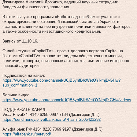
Джангирова Анатолий Дробязко, ведущий научный сотрудник
Академии финансового управления.
В этом выпуске программы «Работа над ошибками» участники
охарактеризовали состояние банковской системы в Украине, в
частности влияние на нее внутренней политики и внешних факторов,
а также особенности инвестиционного кредитования.
Запись от 11.10.16.
Онлайн-студия «CapitalTV» - проект делового портала Capital.ua.
Гостями «CapitalTV» становятся лидеры общественного мнения,
политики, эксперты, признанные авторитеты, чье мнение интересно
широкой аудитории.
Подписаться на канал:
https://www.youtube.com/channel/UCjB5yhfBlkWetOYNmjD-GHw?
sub_confirmation=1
Больше видео
https://www.youtube.com/channel/UCjB5yhfBlkWetOYNmjD-GHw/videos
ПОДДЕРЖАТЬ КАНАЛ:
Visa/ Privat24: 4149 6258 0987 7184 (Джангиров Д.Г.)
https://sendmoney.privatbank.ua/ru/?hash=2506423292
Альфа банк РФ 4154 8220 7069 9197 (Джангиров Д.Г.)
https://alfabank.ru/perevod/