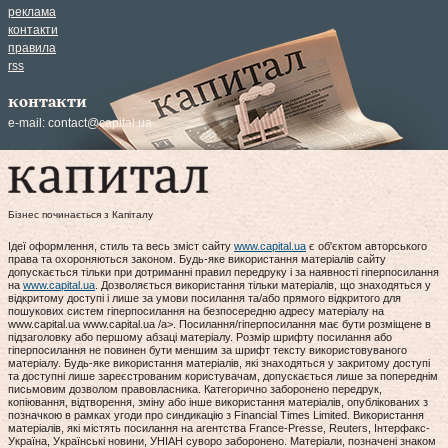
реклама
контакти
правила
rss
контакти
e-mail:
contact@capital.ua
Бізнес починається з Капіталу
Ідеї оформлення, стиль та весь зміст сайту
www.capital.ua
є об'єктом авторського
права та охороняються законом. Будь-яке використання матеріалів сайту
допускається тільки при дотриманні правил передруку і за наявності гіперпосилання
на
www.capital.ua
. Дозволяється використання тільки матеріалів, що знаходяться у
відкритому доступі і лише за умови посилання та/або прямого відкритого для
пошукових систем гіперпосилання на безпосередню адресу матеріалу на
www.capital.ua www.capital.ua /a>. Посилання/гіперпосилання має бути розміщене в
підзаголовку або першому абзаці матеріалу. Розмір шрифту посилання або
гіперпосилання не повинен бути меншим за шрифт тексту використовуваного
матеріалу. Будь-яке використання матеріалів, які знаходяться у закритому доступі
та доступні лише зареєстрованим користувачам, допускається лише за попереднім
письмовим дозволом правовласника. Категорично заборонено передрук,
копіювання, відтворення, зміну або інше використання матеріалів, опублікованих з
позначкою в рамках угоди про синдикацію з Financial Times Limited. Використання
матеріалів, які містять посилання на агентства France-Presse, Reuters, Інтерфакс-
Україна, Українські новини, УНІАН суворо заборонено. Матеріали, позначені знаком