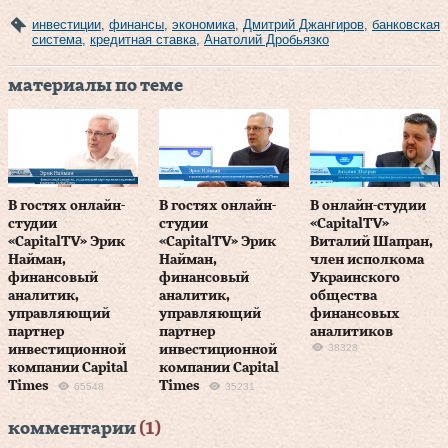
инвестиции
,
финансы
,
экономика
,
Дмитрий Джангиров
,
банковская
система
,
кредитная ставка
,
Анатолий Дробьязко
материалы по теме
В гостях онлайн-
В гостях онлайн-
В онлайн-студии
студии
студии
«CapitalTV»
«CapitalTV» Эрик
«CapitalTV» Эрик
Виталий Шапран,
Найман,
Найман,
член исполкома
финансовый
финансовый
Украинского
аналитик,
аналитик,
общества
управляющий
управляющий
финансовых
партнер
партнер
аналитиков
38328
инвестиционной
инвестиционной
компании Capital
компании Capital
Times
Times
65548
35231
комментарии
(1)