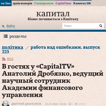
on-line
архів номерів
Спецпроекти
Capital time
Капитал 500
Бізнес починається з Капіталу
Войти
разделы
політика
работа над ошибками. выпуск
223
RSS
В гостях у «CapitalTV»
Анатолий Дробязко, ведущий
научный сотрудник
Академии финансового
управления
ДМИТРИЙ ДЖАНГИРОВ
13.10.2016 / 16:44
1
46474