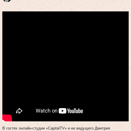
В гостях онлайн-студии «CapitalTV» и ее ведущего Дмитрия