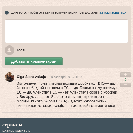
Для того, чтобы оставить комментарий, Вы должны
авторизоваться
.
Гость
Добавить комментарий
Olga Sichevskaja
19 октября 2016, 11:00
0
Импонирует политическая позиция Дробязко: «ВТО — да.
Зоне свободной торговли с ЕС — да. Безвизовому режиму c
ЕС — да. Членству в ЕС — нет. Членству в союзе с Россией
и Беларусью — нет. Я не готов принять протекторат
Москвы, как это было в СССР, и диктат брюссельских
чиновников, которых судьбы наших людей волнуют мало».
сервисы
новини компаній