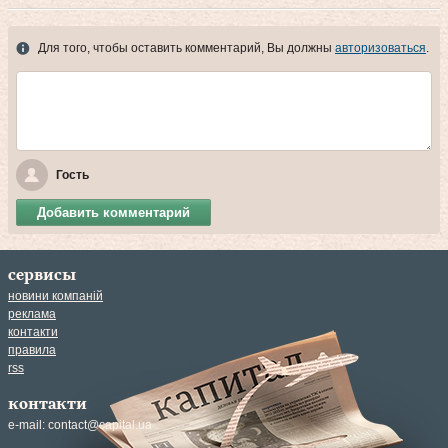
Для того, чтобы оставить комментарий, Вы должны
авторизоваться
.
Гость
Добавить комментарий
сервисы
новини компаній
реклама
контакти
правила
rss
контакти
e-mail:
contact@capital.ua