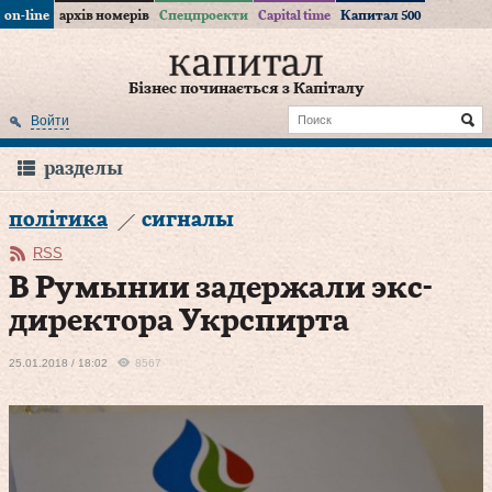
on-line
архів номерів
Спецпроекти
Capital time
Капитал 500
Бізнес починається з Капіталу
Войти
разделы
політика
сигналы
RSS
В Румынии задержали экс-
директора Укрспирта
25.01.2018 / 18:02
8567