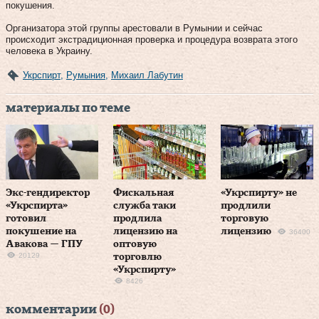
покушения.
Организатора этой группы арестовали в Румынии и сейчас
происходит экстрадиционная проверка и процедура возврата этого
человека в Украину.
Укрспирт
,
Румыния
,
Михаил Лабутин
материалы по теме
Экс-гендиректор
Фискальная
«Укрспирту» не
«Укрспирта»
служба таки
продлили
готовил
продлила
торговую
покушение на
лицензию на
лицензию
36400
Авакова — ГПУ
оптовую
20129
торговлю
«Укрспирту»
8426
комментарии
(0)