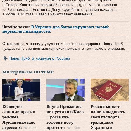
деятельности. Дело Гриба было передано для рассмотрения
в Северо-Кавказский окружной военный суд, он был этапирован
из Краснодара в Ростов-на-Дону. Судебные слушания начались
в июле 2018 года. Павел Гриб отрицает обвинения.
Читайте также:
В Украине два банка нарушают новый
норматив ликвидности
Отмечается, что ввиду ухудшения состояния здоровья Павел Гриб
нуждается в срочной медицинской помощи, в том числе в операции.
Павел Гриб
,
отношения с Россией
материалы по теме
ЕС вводит
Внука Примакова
Россия может
санкции против
не пустили в Киев
начать выдавать
режима
– россияне
свои паспорта
Лукашенко как
готовят ноту
гражданам
агрессора
протеста
Украины в
99227
18496