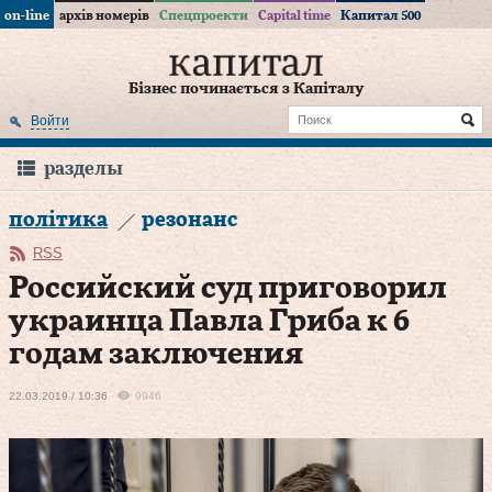
on-line
архів номерів
Спецпроекти
Capital time
Капитал 500
Бізнес починається з Капіталу
Войти
разделы
політика
резонанс
RSS
Российский суд приговорил
украинца Павла Гриба к 6
годам заключения
22.03.2019 / 10:36
9946