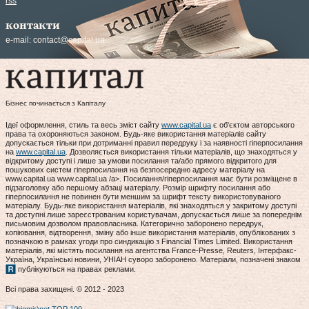
rss
контакти
e-mail:
contact@capital.ua
Бізнес починається з Капіталу
Ідеї оформлення, стиль та весь зміст сайту
www.capital.ua
є об'єктом авторського
права та охороняються законом. Будь-яке використання матеріалів сайту
допускається тільки при дотриманні правил передруку і за наявності гіперпосилання
на
www.capital.ua
. Дозволяється використання тільки матеріалів, що знаходяться у
відкритому доступі і лише за умови посилання та/або прямого відкритого для
пошукових систем гіперпосилання на безпосередню адресу матеріалу на
www.capital.ua www.capital.ua /a>. Посилання/гіперпосилання має бути розміщене в
підзаголовку або першому абзаці матеріалу. Розмір шрифту посилання або
гіперпосилання не повинен бути меншим за шрифт тексту використовуваного
матеріалу. Будь-яке використання матеріалів, які знаходяться у закритому доступі
та доступні лише зареєстрованим користувачам, допускається лише за попереднім
письмовим дозволом правовласника. Категорично заборонено передрук,
копіювання, відтворення, зміну або інше використання матеріалів, опублікованих з
позначкою в рамках угоди про синдикацію з Financial Times Limited. Використання
матеріалів, які містять посилання на агентства France-Presse, Reuters, Інтерфакс-
Україна, Українські новини, УНІАН суворо заборонено. Матеріали, позначені знаком
публікуються на правах реклами.
Всі права захищені. © 2012 - 2023