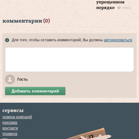
упрощенном
порядке
36931
комментарии
(0)
Для того, чтобы оставить комментарий, Вы должны
авторизоваться
.
Гость
Добавить комментарий
сервисы
новини компаній
реклама
контакти
правила