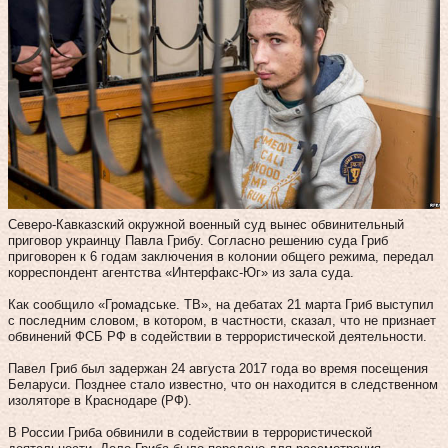
Северо-Кавказский окружной военный суд вынес обвинительный
приговор украинцу Павла Грибу. Согласно решению суда Гриб
приговорен к 6 годам заключения в колонии общего режима, передал
корреспондент агентства «Интерфакс-Юг» из зала суда.
Как сообщило «Громадське. ТВ», на дебатах 21 марта Гриб выступил
с последним словом, в котором, в частности, сказал, что не признает
обвинений ФСБ РФ в содействии в террористической деятельности.
Павел Гриб был задержан 24 августа 2017 года во время посещения
Беларуси. Позднее стало известно, что он находится в следственном
изоляторе в Краснодаре (РФ).
В России Гриба обвинили в содействии в террористической