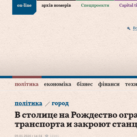
on-line
архів номерів
Спецпроекти
Capital 
В
політика
економіка
бізнес
фінанси
техн
політика
город
В столице на Рождество ог
транспорта и закроют стан
05.01.2020 / 14:24
13161