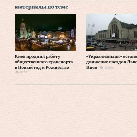
материалы по теме
Киев продлил работу
«Укрзализныця» остан
общественного транспорта
движение поездов Льво
в Новый год и Рождество
Киев
10959
8767