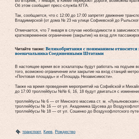
Во вторник, 7 января, в Киеве перекроют дороги, возможны крат
Об этом сообщает пресс-служба КГГА.
Так, сообщается, что с 12:00 до 17:00 запретят движение транс
Владимирской (от дома № 23 на улице Софиевской до Рыльского
Отмечается, что 7 января в случае необходимости в зависимос
кратковременное ограничение (закрытие) на вход для пассажиро
Читайте также:
Великобритания с пониманием относится 
военачальника Соединенными Штатами
В настоящее время все эскалаторы будут работать на подъем в
того, возможно ограничение или закрытие на вход станций метр
«Почтовая площадь» и «Площадь Независимости».
Также на время проведения мероприятий на Софийской и Михайл
до 17:00 троллейбусы №№ 6, 16, 18 будут двигаться с изменени
троллейбусы № 6 — от Минского массива ст. м. «Лукьяновская»
троллейбусы № 16 — от ул. Академика Щусева до Воздухофлотс
троллейбусы № 18 — от ул. Сошенко до Воздухофлотского путе
транспорт
,
Киев
,
Рождество