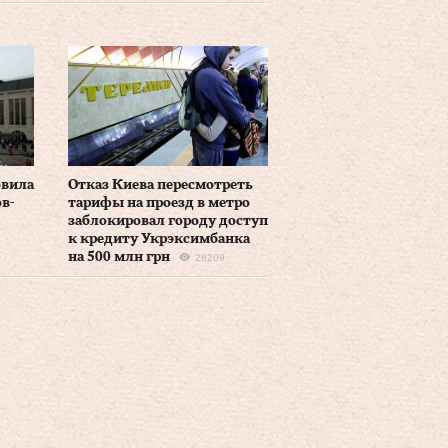
овила
Отказ Киева пересмотреть
в-
тарифы на проезд в метро
заблокировал городу доступ
к кредиту Укрэксимбанка
на 500 млн грн
28209