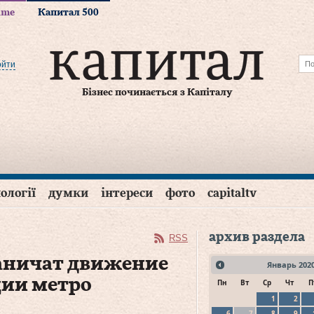
time
Капитал 500
ойти
Бізнес починається з Капіталу
ології
думки
інтереси
фото
capitaltv
архив раздела
RSS
раничат движение
Январь
202
ции метро
Пн
Вт
Ср
Чт
П
1
2
6
7
8
9