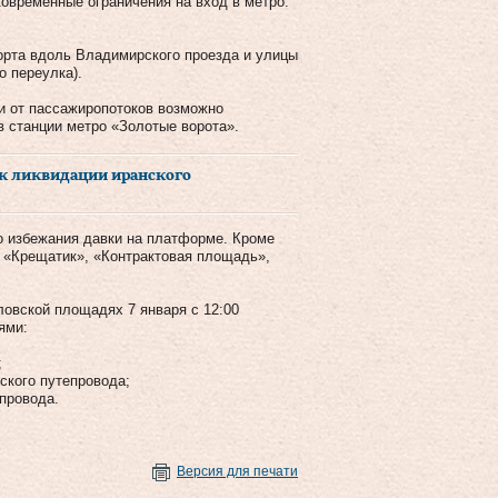
ковременные ограничения на вход в метро.
порта вдоль Владимирского проезда и улицы
 переулка).
ти от пассажиропотоков возможно
в станции метро «Золотые ворота».
к ликвидации иранского
о избежания давки на платформе. Кроме
о «Крещатик», «Контрактовая площадь»,
овской площадях 7 января с 12:00
ями:
;
кого путепровода;
провода.
Версия для печати