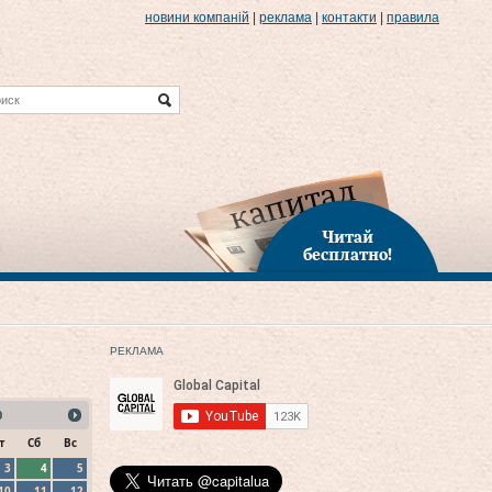
новини компаній
|
реклама
|
контакти
|
правила
Читай
бесплатно!
РЕКЛАМА
0
т
Сб
Вс
3
4
5
10
11
12