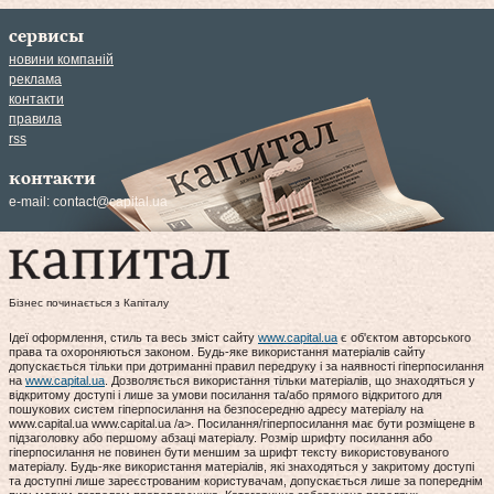
сервисы
новини компаній
реклама
контакти
правила
rss
контакти
e-mail:
contact@capital.ua
Бізнес починається з Капіталу
Ідеї оформлення, стиль та весь зміст сайту
www.capital.ua
є об'єктом авторського
права та охороняються законом. Будь-яке використання матеріалів сайту
допускається тільки при дотриманні правил передруку і за наявності гіперпосилання
на
www.capital.ua
. Дозволяється використання тільки матеріалів, що знаходяться у
відкритому доступі і лише за умови посилання та/або прямого відкритого для
пошукових систем гіперпосилання на безпосередню адресу матеріалу на
www.capital.ua www.capital.ua /a>. Посилання/гіперпосилання має бути розміщене в
підзаголовку або першому абзаці матеріалу. Розмір шрифту посилання або
гіперпосилання не повинен бути меншим за шрифт тексту використовуваного
матеріалу. Будь-яке використання матеріалів, які знаходяться у закритому доступі
та доступні лише зареєстрованим користувачам, допускається лише за попереднім