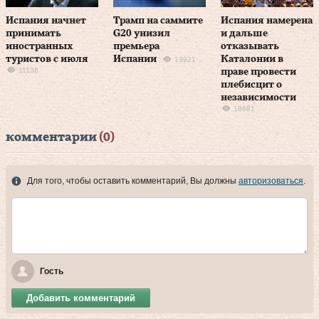
Испания начнет
Трамп на саммите
Испания намерена
принимать
G20 унизил
и дальше
иностранных
премьера
отказывать
туристов с июля
Испании
Каталонии в
13921
11138
праве провести
плебисцит о
независимости
18681
комментарии
(0)
Для того, чтобы оставить комментарий, Вы должны
авторизоваться
.
Гость
Добавить комментарий