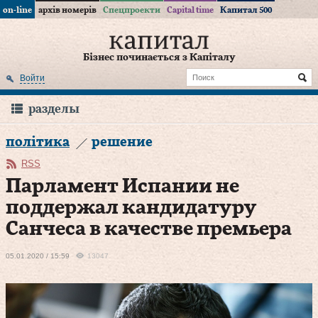
on-line
архів номерів
Спецпроекти
Capital time
Капитал 500
Бізнес починається з Капіталу
Войти
разделы
політика
решение
RSS
Парламент Испании не
поддержал кандидатуру
Санчеса в качестве премьера
05.01.2020 / 15:59
13047