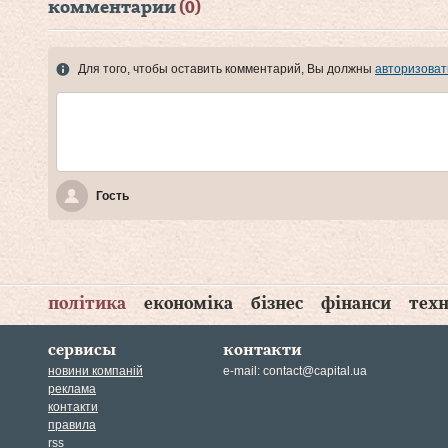
комментарии
(0)
Для того, чтобы оставить комментарий, Вы должны
авторизоват
Гость
політика
економіка
бізнес
фінанси
техн
сервисы
контакти
новини компаній
e-mail:
contact@capital.ua
реклама
контакти
правила
rss