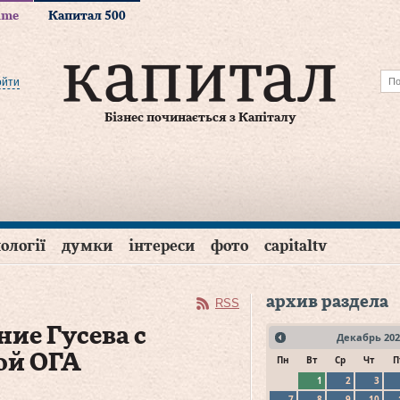
time
Капитал 500
ойти
Бізнес починається з Капіталу
ології
думки
інтереси
фото
capitaltv
архив раздела
RSS
ие Гусева с
Декабрь
202
ой ОГА
Пн
Вт
Ср
Чт
П
1
2
3
7
8
9
10