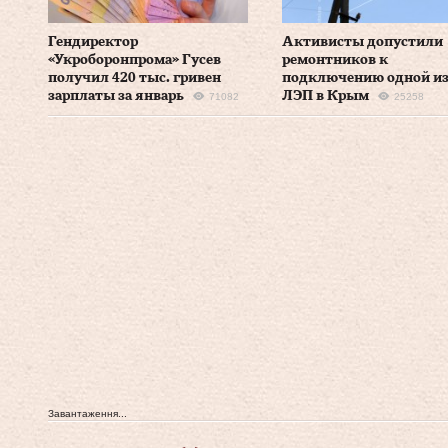
Гендиректор
Активисты допустили
«Укроборонпрома» Гусев
ремонтников к
получил 420 тыс. гривен
подключению одной и
зарплаты за январь
ЛЭП в Крым
71082
25258
Завантаження...