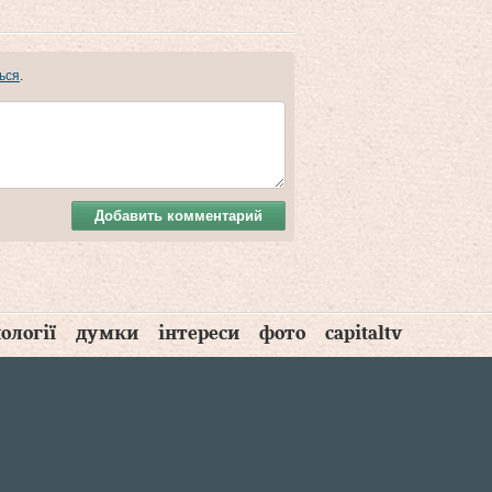
ься
.
Добавить комментарий
ології
думки
інтереси
фото
capitaltv