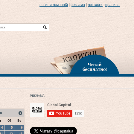
новини компаній
|
реклама
|
контакти
|
правила
Читай
бесплатно!
РЕКЛАМА
0
т
Сб
Вс
4
5
6
11
12
13