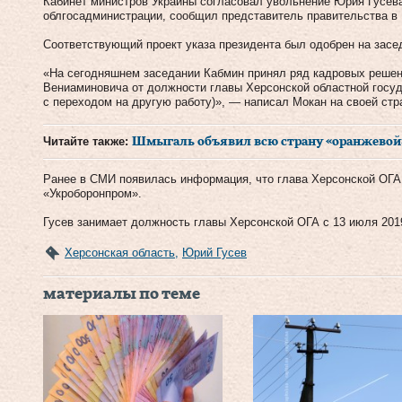
Кабинет министров Украины согласовал увольнение Юрия Гусев
облгосадминистрации, сообщил представитель правительства в
Соответствующий проект указа президента был одобрен на засед
«На сегодняшнем заседании Кабмин принял ряд кадровых решен
Вениаминовича от должности главы Херсонской областной госуд
с переходом на другую работу)», — написал Мокан на своей стр
Читайте также:
Шмыгаль объявил всю страну «оранжевой
Ранее в СМИ появилась информация, что глава Херсонской ОГА
«Укроборонпром».
Гусев занимает должность главы Херсонской ОГА с 13 июля 2019
Херсонская область
,
Юрий Гусев
материалы по теме