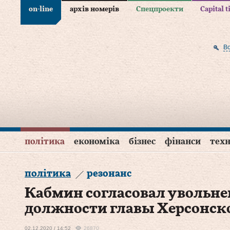
on-line
архів номерів
Спецпроекти
Capital 
В
політика
економіка
бізнес
фінанси
техн
політика
резонанс
Кабмин согласовал увольнен
должности главы Херсонск
02.12.2020 / 14:52
26870