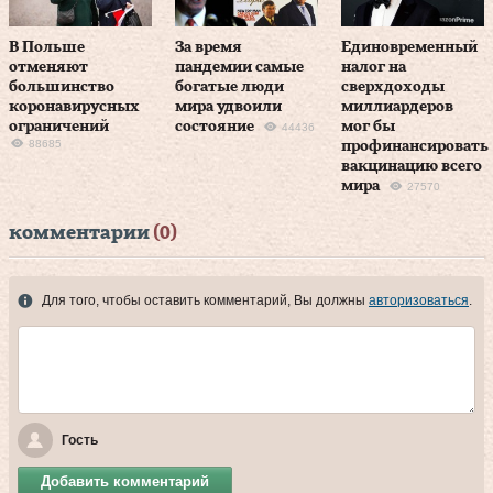
В Польше
За время
Единовременный
отменяют
пандемии самые
налог на
большинство
богатые люди
сверхдоходы
коронавирусных
мира удвоили
миллиардеров
ограничений
состояние
мог бы
44436
88685
профинансировать
вакцинацию всего
мира
27570
комментарии
(0)
Для того, чтобы оставить комментарий, Вы должны
авторизоваться
.
Гость
Добавить комментарий