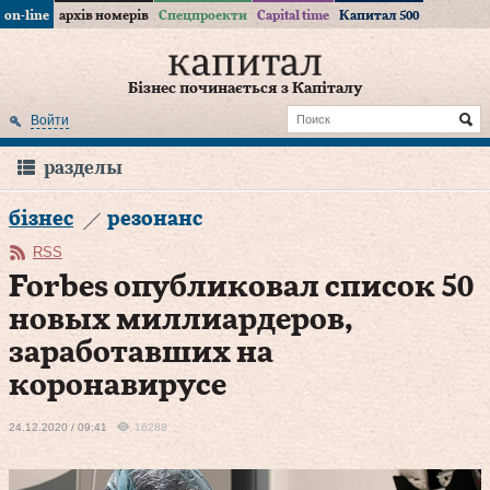
on-line
архів номерів
Спецпроекти
Capital time
Капитал 500
Бізнес починається з Капіталу
Войти
разделы
бізнес
резонанс
RSS
Forbes опубликовал список 50
новых миллиардеров,
заработавших на
коронавирусе
24.12.2020 / 09:41
16288