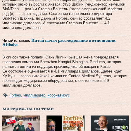
которых резко выросли с января: Угур Шахин (гендиректор немецкой
BioNTech — ред.) и Стефан Бансель (глава американской Moderna —
ред.)», — пишет издание. Состояние генерального директора
BioNTech Шахина, по данным Forbes, сейчас составляет 4,2
миллиарда долларов. А состояние Стефана Банселя — 4,1
миллиарда долларов.
Читайте также:
Китай начал расследование в отношении
Alibaba
В список также попали Юань Липин, бывшая жена председателя
правления компании Shenzhen Kangtai Biological Products, которая
является одним из ведущих производителей вакцин в Китае.
Её состояние оценивается в 4,1 миллиарда долларов. Далее идет
Ху Кун — глава китайской компании Contec Medical Systems, которая
производит медицинское оборудование, с состоянием в 3,9
миллиарда долларов.
Forbes
,
миллиардер
,
коронавирус
материалы по теме