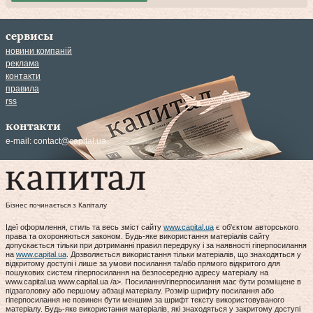
сервисы
новини компаній
реклама
контакти
правила
rss
контакти
e-mail:
contact@capital.ua
Бізнес починається з Капіталу
Ідеї оформлення, стиль та весь зміст сайту
www.capital.ua
є об'єктом авторського
права та охороняються законом. Будь-яке використання матеріалів сайту
допускається тільки при дотриманні правил передруку і за наявності гіперпосилання
на
www.capital.ua
. Дозволяється використання тільки матеріалів, що знаходяться у
відкритому доступі і лише за умови посилання та/або прямого відкритого для
пошукових систем гіперпосилання на безпосередню адресу матеріалу на
www.capital.ua www.capital.ua /a>. Посилання/гіперпосилання має бути розміщене в
підзаголовку або першому абзаці матеріалу. Розмір шрифту посилання або
гіперпосилання не повинен бути меншим за шрифт тексту використовуваного
матеріалу. Будь-яке використання матеріалів, які знаходяться у закритому доступі