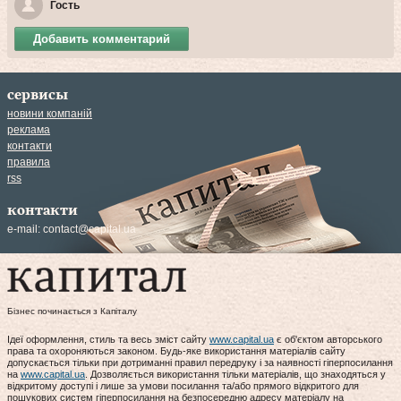
Гость
Добавить комментарий
сервисы
новини компаній
реклама
контакти
правила
rss
контакти
e-mail:
contact@capital.ua
Бізнес починається з Капіталу
Ідеї оформлення, стиль та весь зміст сайту
www.capital.ua
є об'єктом авторського
права та охороняються законом. Будь-яке використання матеріалів сайту
допускається тільки при дотриманні правил передруку і за наявності гіперпосилання
на
www.capital.ua
. Дозволяється використання тільки матеріалів, що знаходяться у
відкритому доступі і лише за умови посилання та/або прямого відкритого для
пошукових систем гіперпосилання на безпосередню адресу матеріалу на