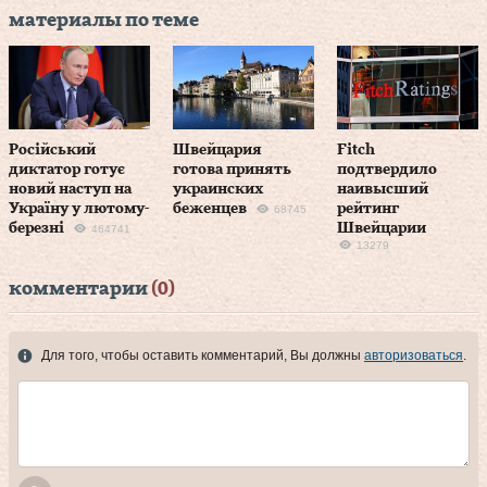
материалы по теме
Російський
Швейцария
Fitch
диктатор готує
готова принять
подтвердило
новий наступ на
украинских
наивысший
Україну у лютому-
беженцев
рейтинг
68745
березні
Швейцарии
464741
13279
комментарии
(0)
Для того, чтобы оставить комментарий, Вы должны
авторизоваться
.