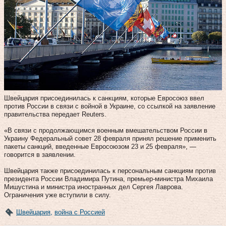
Швейцария присоединилась к санкциям, которые Евросоюз ввел
против России в связи с войной в Украине, со ссылкой на заявление
правительства передает Reuters.
«В связи с продолжающимся военным вмешательством России в
Украину Федеральный совет 28 февраля принял решение применить
пакеты санкций, введенные Евросоюзом 23 и 25 февраля», —
говорится в заявлении.
Швейцария также присоединилась к персональным санкциям против
президента России Владимира Путина, премьер-министра Михаила
Мишустина и министра иностранных дел Сергея Лаврова.
Ограничения уже вступили в силу.
Швейцария
,
война с Россией