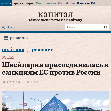
on-line
архів номерів
Спецпроекти
Capital time
Капитал 500
Бізнес починається з Капіталу
Войти
разделы
політика
решение
RSS
Швейцария присоединилась к
санкциям ЕС против России
28.02.2022 / 16:18
65959