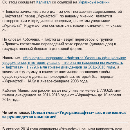
Об этом сообщает
Капитал
со ссылкой на
Українські новини
.
«Попытка зачислить этого долг за счет погашения задолженностей
„Нафтогаза“ перед „Укрнафтой“, по нашему мнению, является
некорректным и юридически неверным, о чем мы уведомили
„Укрнафта“. Я думаю, они согласятся с нашей позицией», — сказал
он.
По словам Коболева, «Нафтогаз» ведет переговоры с группой
«Приват» касательно переведений этих средств (дивидендов) в
государственный бюджет в денежной форме.
Напомним,
«Укрнафта» направила «Нафтогаз Украины» официальное
уведомление, в котором указано, что она не намерена выплачивать
«Нафтогазу» 1 779,6 млн гривен дивидендов за 2011-2013 годы
, а
зачислит эту сумму в качестве частичного погашения якобы
существующего долга за природный газ, который был передан
«Укрнафтой» НАКу в январе-феврале 2008 года.
Кабинет Министров рассчитывал получить не менее 1 779,625 млн
гривен дивидендов за 2011-2013 годы от «Укрнафты» до 10 апреля
2015 года.
Читайте также:
Новый глава «Укртранснафты» так и не взялся
за руководство компанией
В октябре 2014 года акционеры «Укрнафты» решили направить всю