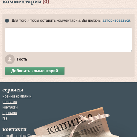
комментарии
(0)
Для того, чтобы оставить комментарий, Вы должны
авторизоваться
.
Гость
Добавить комментарий
сервисы
новини компаній
реклама
контакти
правила
rss
контакти
e-mail:
contact@capital.ua