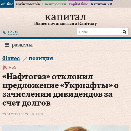
on-line
архів номерів
Спецпроекти
Capital time
Капитал 500
Бізнес починається з Капіталу
Войти
разделы
бізнес
позиция
RSS
«Нафтогаз» отклонил
предложение «Укрнафты» о
зачислении дивидендов за
счет долгов
23.04.2015 / 08:29
9108