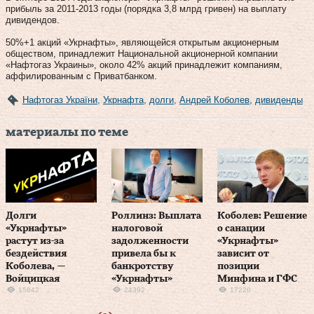
прибыль за 2011-2013 годы (порядка 3,8 млрд гривен) на выплату
дивидендов.
50%+1 акций «Укрнафты», являющейся открытым акционерным
обществом, принадлежит Национальной акционерной компании
«Нафтогаз Украины», около 42% акций принадлежит компаниям,
аффилированным с Приватбанком.
Нафтогаз України
,
Укрнафта
,
долги
,
Андрей Коболев
,
дивиденды
материалы по теме
Долги
Роллинз: Выплата
Коболев: Решение
«Укрнафты»
налоговой
о санации
растут из-за
задолженности
«Укрнафты»
бездействия
привела бы к
зависит от
Коболева, —
банкротству
позиции
Войцицкая
«Укрнафты»
Минфина и ГФС
15842
24392
17220