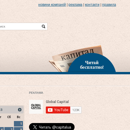
новини компаній
|
реклама
|
контакти
|
правила
Читай
бесплатно!
РЕКЛАМА
13
т
Сб
Вс
1
6
7
8