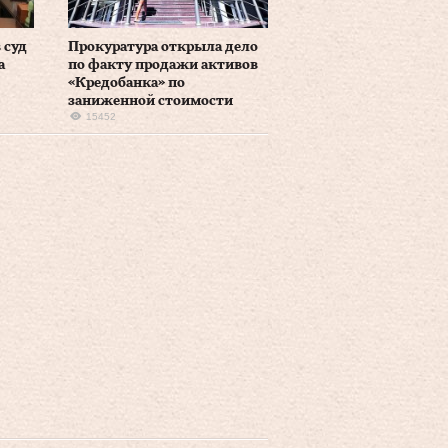
 суд
Прокуратура открыла дело
а
по факту продажи активов
«Кредобанка» по
заниженной стоимости
15452