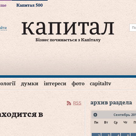
time
Капитал 500
ойти
Бізнес починається з Капіталу
ології
думки
інтереси
фото
capitaltv
архив раздела
RSS
аходится в
Сентябрь
20
Пн
Вт
Ср
Чт
П
2
3
4
5