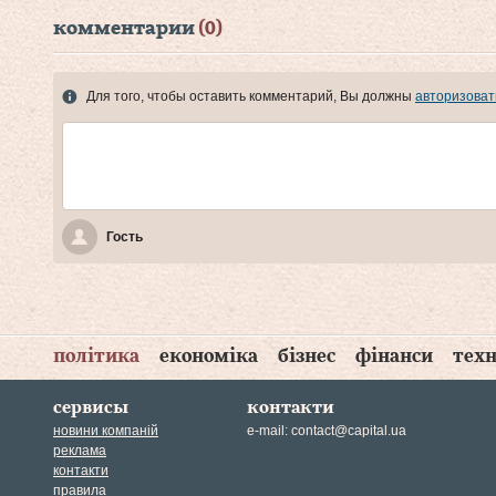
комментарии
(0)
Для того, чтобы оставить комментарий, Вы должны
авторизоват
Гость
політика
економіка
бізнес
фінанси
техн
сервисы
контакти
новини компаній
e-mail:
contact@capital.ua
реклама
контакти
правила