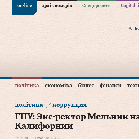
on-line
архів номерів
Спецпроекти
Capital 
В
політика
економіка
бізнес
фінанси
техн
політика
коррупция
ГПУ: Экс-ректор Мельник н
Калифорнии
16.09.2013 / 11:52
11337