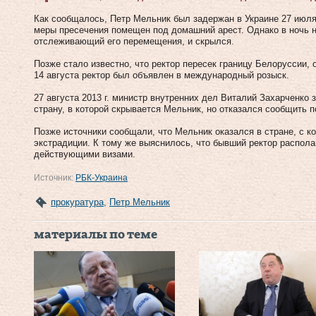
Как сообщалось, Петр Мельник был задержан в Украине 27 июля 2
меры пресечения помещен под домашний арест. Однако в ночь на
отслеживающий его перемещения, и скрылся.
Позже стало известно, что ректор пересек границу Белоруссии, 
14 августа ректор был объявлен в международный розыск.
27 августа 2013 г. министр внутренних дел Виталий Захарченко 
страну, в которой скрывается Мельник, но отказался сообщить п
Позже источники сообщали, что Мельник оказался в стране, с ко
экстрадиции. К тому же выяснилось, что бывший ректор распола
действующими визами.
Источник:
РБК-Украина
прокуратура
,
Петр Мельник
материалы по теме