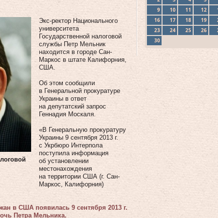
9
10
11
12
16
17
18
19
Экс-ректор Национального
университета
23
24
25
26
Государственной налоговой
30
службы Петр Мельник
находится в городе Сан-
Маркос в штате Калифорния,
США.
Об этом сообщили
в Генеральной прокуратуре
Украины в ответ
на депутатский запрос
Геннадия Москаля.
«В Генеральную прокуратуру
Украины 9 сентября 2013 г.
с Укрбюро Интерпола
поступила информация
алоговой
об установлении
местонахождения
на территории США (г. Сан-
Маркос, Калифорния)
ан в США появилась 9 сентября 2013 г.
очь Петра Мельника.