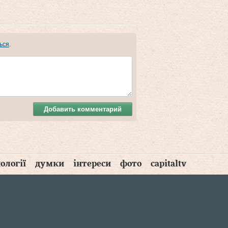
ься
.
Добавить комментарий
ології
думки
інтереси
фото
capitaltv