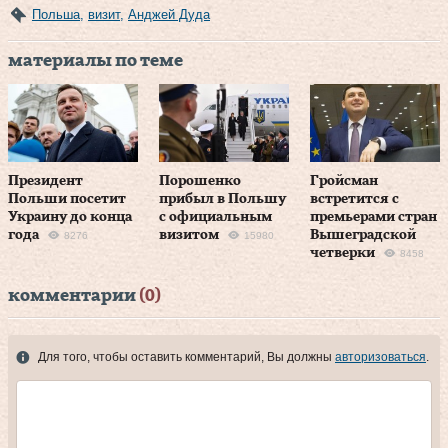
Польша
,
визит
,
Анджей Дуда
материалы по теме
Президент
Порошенко
Гройсман
Польши посетит
прибыл в Польшу
встретится с
Украину до конца
с официальным
премьерами стран
года
визитом
Вышеградской
8276
15980
четверки
8458
комментарии
(0)
Для того, чтобы оставить комментарий, Вы должны
авторизоваться
.