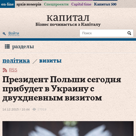
on-line
архів номерів
Спецпроекти
Capital time
Капитал 500
Бізнес починається з Капіталу
Войти
разделы
політика
визиты
RSS
Президент Польши сегодня
прибудет в Украину с
двухдневным визитом
14.12.2015 / 10:44
17019