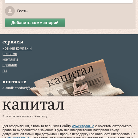
Гость
Добавить комментарий
сервисы
новини компаній
реклама
контакти
правила
rss
контакти
e-mail:
contact@capital.ua
Бізнес починається з Капіталу
Ідеї оформлення, стиль та весь зміст сайту
www.capital.ua
є об'єктом авторського
права та охороняються законом. Будь-яке використання матеріалів сайту
допускається тільки при дотриманні правил передруку і за наявності гіперпосилання
на
www.capital.ua
. Дозволяється використання тільки матеріалів, що знаходяться у