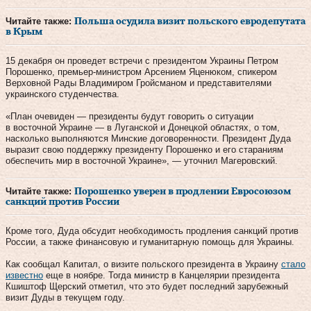
Читайте также:
Польша осудила визит польского евродепутата
в Крым
15 декабря он проведет встречи с президентом Украины Петром
Порошенко, премьер-министром Арсением Яценюком, спикером
Верховной Рады Владимиром Гройсманом и представителями
украинского студенчества.
«План очевиден — президенты будут говорить о ситуации
в восточной Украине — в Луганской и Донецкой областях, о том,
насколько выполняются Минские договоренности. Президент Дуда
выразит свою поддержку президенту Порошенко и его стараниям
обеспечить мир в восточной Украине», — уточнил Магеровский.
Читайте также:
Порошенко уверен в продлении Евросоюзом
санкций против России
Кроме того, Дуда обсудит необходимость продления санкций против
России, а также финансовую и гуманитарную помощь для Украины.
Как сообщал Капитал, о визите польского президента в Украину
стало
известно
еще в ноябре. Тогда министр в Канцелярии президента
Кшиштоф Щерский отметил, что это будет последний зарубежный
визит Дуды в текущем году.