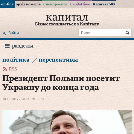
on-line
архів номерів
Спецпроекти
Capital time
Капитал 500
Бізнес починається з Капіталу
Войти
разделы
політика
перспективы
RSS
Президент Польши посетит
Украину до конца года
18.10.2017 / 10:35
8273