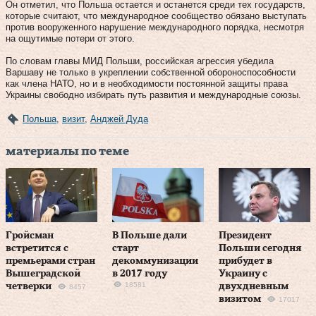
Он отметил, что Польша остается и останется среди тех государств,
которые считают, что международное сообщество обязано выступать
против вооруженного нарушение международного порядка, несмотря
на ощутимые потери от этого.
По словам главы МИД Польши, российская агрессия убедила
Варшаву не только в укреплении собственной обороноспособности
как члена НАТО, но и в необходимости постоянной защиты права
Украины свободно избирать путь развития и международные союзы.
Польша
,
визит
,
Анджей Дуда
материалы по теме
Гройсман
В Польше дали
Президент
встретится с
старт
Польши сегодня
премьерами стран
декоммунизации
прибудет в
Вышеградской
в 2017 году
Украину с
18581
четверки
двухдневным
8457
визитом
17017