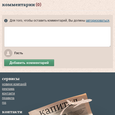
комментарии
(0)
Для того, чтобы оставить комментарий, Вы должны
авторизоваться
.
Гость
Добавить комментарий
сервисы
новини компаній
реклама
контакти
правила
rss
контакти