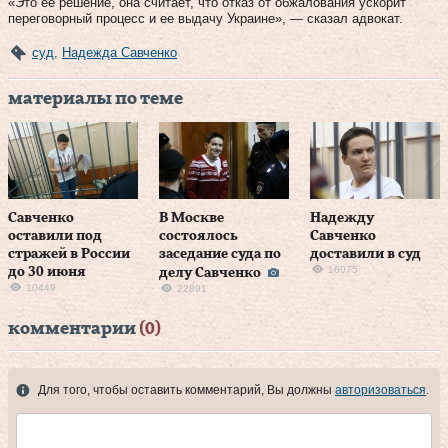
«Это ее решение, она считает, что отказ от обжалования ускорит
переговорный процесс и ее выдачу Украине», — сказал адвокат.
суд
,
Надежда Савченко
материалы по теме
Савченко
В Москве
Надежду
оставили под
состоялось
Савченко
стражей в России
заседание суда по
доставили в суд
16075
до 30 июня
делу Савченко
10449
22891
комментарии
(0)
Для того, чтобы оставить комментарий, Вы должны
авторизоваться
.