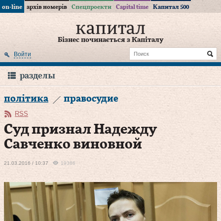
on-line
архів номерів
Спецпроекти
Capital time
Капитал 500
Бізнес починається з Капіталу
Войти
разделы
політика
правосудие
RSS
Суд признал Надежду
Савченко виновной
21.03.2016 / 10:37
19386