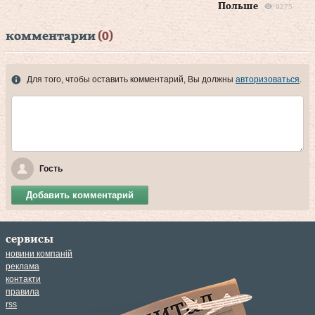
Польше
9275
комментарии
(0)
Для того, чтобы оставить комментарий, Вы должны
авторизоваться
.
Гость
Добавить комментарий
сервисы
новини компаній
реклама
контакти
правила
rss