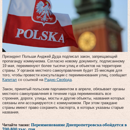
Президент Польши Анджей Дуда подписал закон, запрещающий
пропаганду коммунизма. Согласно новому документу, подписанному
19 мая, переименуют более тысячи улиц и объектов на территории
страны. У органов местного самоуправления будет 15 месяцев для
того, чтобы провести консультации с переименования улиц, сообщает
Капитал
со ссылкой на
Радио Свобода
.
Закон, принятый польским парламентом в апреле, обязывает органы
местного самоуправления в течение года переименовать все
строения, дороги, улицы, мосты и другие объекты, названия которых
связаны или ассоциируются с коммунизмом. При этом граждане
страны имеют право сохранить паспорта, в которых указаны старые
названия.
Читайте также:
Переименование Днепропетровска обойдется в
700-800 тыс. грн