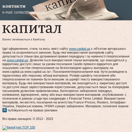
контакти
e-mail:
contact@capital.ua
Бізнес починається з Капіталу
Ідеї оформлення, стиль та весь зміст сайту
www.capital.ua
є об'єктом авторського
права та охороняються законом. Будь-яке використання матеріалів сайту
допускається тільки при дотриманні правил передруку і за наявності гіперпосилання
на
www.capital.ua
. Дозволяється використання тільки матеріалів, що знаходяться у
відкритому доступі і лише за умови посилання та/або прямого відкритого для
пошукових систем гіперпосилання на безпосередню адресу матеріалу на
www.capital.ua www.capital.ua /a>. Посилання/гіперпосилання має бути розміщене в
підзаголовку або першому абзаці матеріалу. Розмір шрифту посилання або
гіперпосилання не повинен бути меншим за шрифт тексту використовуваного
матеріалу. Будь-яке використання матеріалів, які знаходяться у закритому доступі
та доступні лише зареєстрованим користувачам, допускається лише за попереднім
письмовим дозволом правовласника. Категорично заборонено передрук,
копіювання, відтворення, зміну або інше використання матеріалів, опублікованих з
позначкою в рамках угоди про синдикацію з Financial Times Limited. Використання
матеріалів, які містять посилання на агентства France-Presse, Reuters, Інтерфакс-
Україна, Українські новини, УНІАН суворо заборонено. Матеріали, позначені знаком
публікуються на правах реклами.
Всі права захищені. © 2012 - 2023