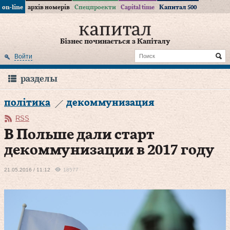
on-line
архів номерів
Спецпроекти
Capital time
Капитал 500
Бізнес починається з Капіталу
Войти
разделы
політика
декоммунизация
RSS
В Польше дали старт
декоммунизации в 2017 году
21.05.2016 / 11:12
18577