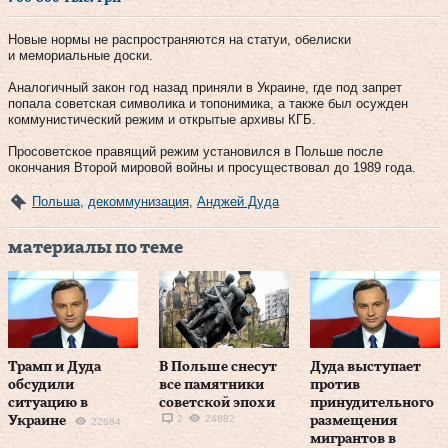
Новые нормы не распространяются на статуи, обелиски
и мемориальные доски.
Аналогичный закон год назад приняли в Украине, где под запрет
попала советская символика и топонимика, а также был осужден
коммунистический режим и открытые архивы КГБ.
Просоветское правящий режим установился в Польше после
окончания Второй мировой войны и просуществовал до 1989 года.
Польша
,
декоммунизация
,
Анджей Дуда
материалы по теме
Трамп и Дуда
В Польше снесут
Дуда выступает
обсудили
все памятники
против
ситуацию в
советской эпохи
принудительного
2
24882
Украине
размещения
22684
мигрантов в